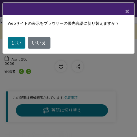
製品ドキュメン
JA
×
ト
フェデレーション認証サービス
フェデレーション認証サービス
Webサイトの表示をブラウザーの優先言語に切り替えますか ?
サードパーティ通知
このコンテンツは動的に機械
フィードバックを提供する
翻訳されています。
はい
いいえ
April 28,
2026
C
C
寄稿者:
この記事は機械翻訳されています.
免責事項
英語に切り替え
サードパーティ通知