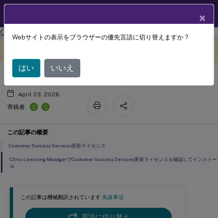
製品ドキュメン
JA
×
ト
ライセンス
ライセンス 11.16.3
Webサイトの表示をブラウザーの優先言語に切り替えますか ?
Customer Success Services
このコンテンツは動的に機械
フィードバックを提供する
翻訳されています。
はい
いいえ
April 23, 2026
C
C
寄稿者:
この記事の概要
Customer Success Services更新ライセンス
Citrix Licensing ManagerでCustomer Success Services更新ライセンスを確認してインストー
ル
この記事は機械翻訳されています.
免責事項
英語に切り替え