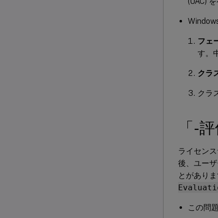
(UAC
Window
フェ
す。
クラ
クラ
「-
ライセンス
後、ユーザ
とがありま
Evaluati
この問