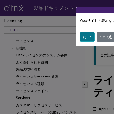
製品ドキュメント
Licensing
Webサイトの表示を
このコンテン
11.16.6
ライセ
はい
いいえ
ライセンス
新機能
この記事
Citrixライセンスのシステム要件
よく寄せられる質問
製品の技術概要
ライ
ライセンスサーバーの要素
ライセンスの種類
<
ティ
ライセンスファイル
Services
カスタマーサクセスサービス
April 23,
ライセンスサーバーの開始、インストー