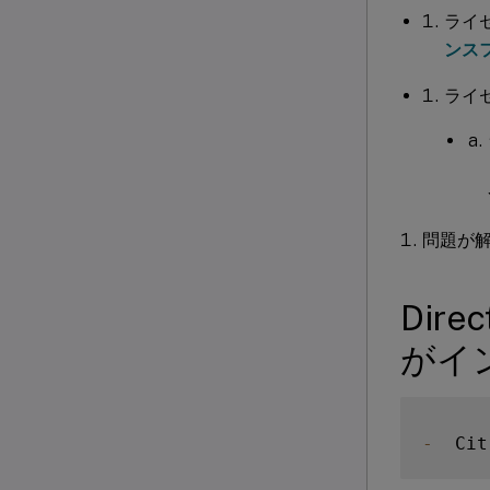
ライ
ンス
ライセ
問題が解決
Dir
がイ
-
  Ci