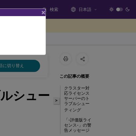
検索
日本語
×
ードバックを提供する
語に切り替え
この記事の概要
クラスター対
ブルシュー
応ライセンス
サーバーのト
>
ラブルシュー
ティング
「-評価版ライ
センス-」の警
告メッセージ