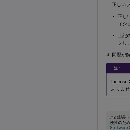
正しい
正し
ィシ
上記
クし
問題が解
注：
Licens
ありませ
この製品
便性のた
Software 