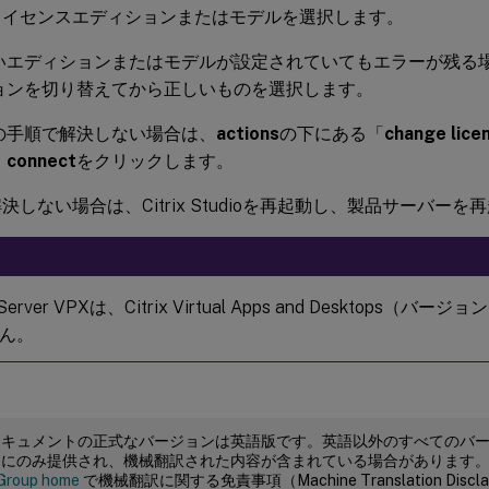
ライセンスエディションまたはモデルを選択します。
いエディションまたはモデルが設定されていてもエラーが残る
ョンを切り替えてから正しいものを選択します。
の手順で解決しない場合は、
actions
の下にある「
change lice
、
connect
をクリックします。
決しない場合は、Citrix Studioを再起動し、製品サーバー
e Server VPXは、Citrix Virtual Apps and Desktops（
ん。
ドキュメントの正式なバージョンは英語版です。英語以外のすべてのバ
めにのみ提供され、機械翻訳された内容が含まれている場合があります
Group home
で機械翻訳に関する免責事項（Machine Translation Dis