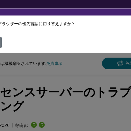
ブラウザーの優先言語に切り替えますか ?
ツは動的に機械翻訳されています。
フィ
ンス
ライセンスサーバー11.16.6
英
は機械翻訳されています.
免責事項
センスサーバーのトラ
ング
C
C
 2026
寄稿者: