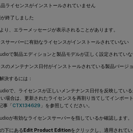
製品ライセンスがインストールされていません
間が終了しました
より、エラーメッセージが表示されることがあります。
ンスサーバーに有効なライセンスがインストールされていない
ix Studioで製品エディションと製品モデルが正しく設定されてい
ンスのメンテナンス日付がインストールされている製品バージ
解決するには：
ix Studioで、ライセンスが正しいメンテナンス日付を反映して
ない場合は、更新されたライセンスを再割り当てしてインポー
xの記事「
CTX134629
」を参照してください。
ix Studioが有効なライセンスサーバーを指しているか確認します。
の下にある
Edit Product Edition
をクリックし、適用されてい