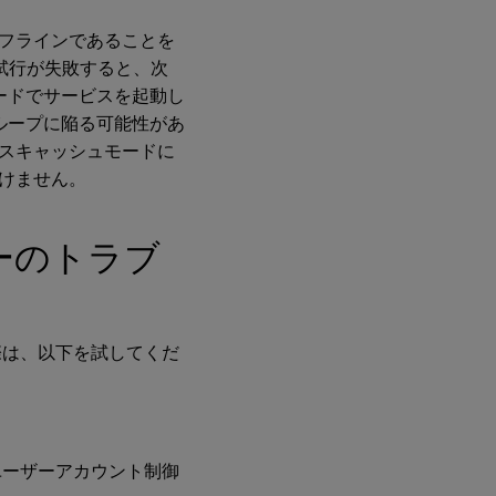
フラインであることを
Directorまた
はStudioに必
試行が失敗すると、次
須の製品ライ
ードでサービスを起動し
センスがイン
ストールされ
ループに陥る可能性があ
ていない
スキャッシュモードに
けません。
ーのトラブ
際は、以下を試してくだ
ユーザーアカウント制御