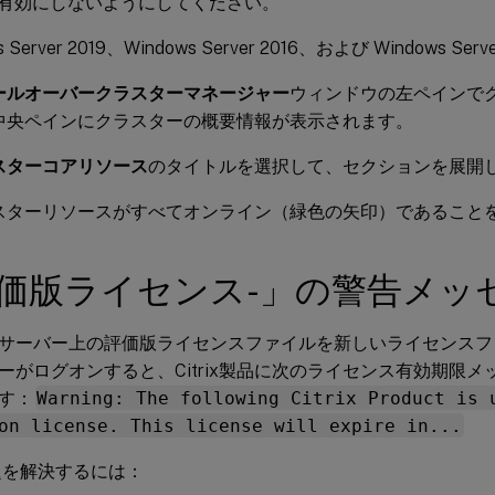
) を有効にしないようにしてください。
s Server 2019、Windows Server 2016、および Windows Ser
ールオーバークラスターマネージャー
ウィンドウの左ペインで
中央ペインにクラスターの概要情報が表示されます。
スターコアリソース
のタイトルを選択して、セクションを展開
スターリソースがすべてオンライン（緑色の矢印）であること
評価版ライセンス-」の警告メッ
サーバー上の評価版ライセンスファイルを新しいライセンスフ
ーがログオンすると、Citrix製品に次のライセンス有効期限
す：
Warning: The following Citrix Product is 
on license. This license will expire in...
題を解決するには：