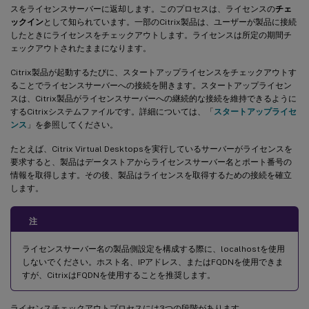
スをライセンスサーバーに返却します。このプロセスは、ライセンスの
チェ
ックイン
として知られています。一部のCitrix製品は、ユーザーが製品に接続
したときにライセンスをチェックアウトします。ライセンスは所定の期間チ
ェックアウトされたままになります。
Citrix製品が起動するたびに、スタートアップライセンスをチェックアウトす
ることでライセンスサーバーへの接続を開きます。スタートアップライセン
スは、Citrix製品がライセンスサーバーへの継続的な接続を維持できるように
するCitrixシステムファイルです。詳細については、「
スタートアップライセ
ンス
」を参照してください。
たとえば、Citrix Virtual Desktopsを実行しているサーバーがライセンスを
要求すると、製品はデータストアからライセンスサーバー名とポート番号の
情報を取得します。その後、製品はライセンスを取得するための接続を確立
します。
注
ライセンスサーバー名の製品側設定を構成する際に、localhostを使用
しないでください。ホスト名、IPアドレス、またはFQDNを使用できま
すが、CitrixはFQDNを使用することを推奨します。
ライセンスチェックアウトプロセスには3つの段階があります。