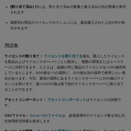
[割り当て済み]
列には、割り当て済みの数量と購入済みの合計数量が表示
されます
期限切れ間近のライセンスセクションには、最近購入された上位5件が表
示されます
用語集
ライセンスの割り当て：
ライセンスを割り当てる
場合、購入したライセンス
を製品およびライセンスサーバーごとに配分し、複数の環境またはユースケ
ースに分割できます。たとえば、組織が同じ製品のライセンスを1,000個所有
しているとします。800個を1つの場所に、200個を別の場所で使用したい場
合があります。今日、最初の場所にあるライセンスサーバーに800個のライ
センスを割り当て、残りの200個は後で別のライセンスサーバーに割り当て
ることができます。
アセットコンポーネント：
アセットコンポーネント
はライセンスの詳細で
す。
CSVファイル：
Excel CSVファイル
は、超過使用中のライセンス数を含む日
次使用状況情報を提供します。