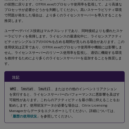
の状態に戻ります。CITRIX.exeのプロセッサ使用率を監視して、より高速な
プロセッサが必要かどうかを判断してください。高いスケーラビリティ環境
で問題が発生した場合は、より多くのライセンスサーバーを導入することを
推奨します。
ユーザー/デバイス技術はマルチスレッドであり、同時接続よりも優れたスケ
ーラビリティを発揮します。ライセンスの最適化中に、ライセンスアクティ
ビティがシングルコアの100%を占める期間が見られる場合があります。この
使用状況は正常であり、CITRIX.exeのプロセッサ使用率や機能には影響しま
せん。ライセンスサーバーのリソース使用率を監視し、適切に機能する環境
を維持するためにより多くのライセンスサーバーを追加することを推奨しま
す。
注記
WMI
、
lmstat
、
lmutil
、またはその他のインベントリアクション
を実行すると、ライセンスサーバーのパフォーマンスに悪影響を及ぼす
可能性があります。これらのアクティビティを最小限に抑えることをお
勧めします。使用状況データが必要な場合は、Citrix Licensing
Managerからデータをエクスポートしてください。詳細については、
「
履歴の使用状況
」を参照してください。