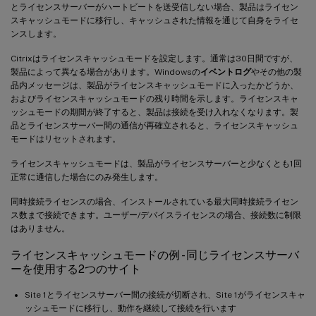
とライセンスサーバーがハートビートを送受信しない場合、製品はライセン
スキャッシュモードに移行し、キャッシュされた情報を通じて自身をライセ
ンスします。
Citrixはライセンスキャッシュモードを設定します。通常は30日間ですが、
製品によって異なる場合があります。Windowsの
イベントログ
やその他の製
品内メッセージは、製品がライセンスキャッシュモードに入ったかどうか、
およびライセンスキャッシュモードの残り時間を示します。ライセンスキャ
ッシュモードの期間が終了すると、製品は接続を受け入れなくなります。製
品とライセンスサーバー間の通信が再確立されると、ライセンスキャッシュ
モードはリセットされます。
ライセンスキャッシュモードは、製品がライセンスサーバーと少なくとも1回
正常に通信した場合にのみ発生します。
同時接続ライセンスの場合、インストールされている最大同時接続ライセン
ス数まで接続できます。ユーザー/デバイスライセンスの場合、接続数に制限
はありません。
ライセンスキャッシュモードの例 - 同じライセンスサーバ
ーを使用する2つのサイト
Site 1とライセンスサーバー間の接続が切断され、Site 1がライセンスキャ
ッシュモードに移行し、動作を継続して接続を行います