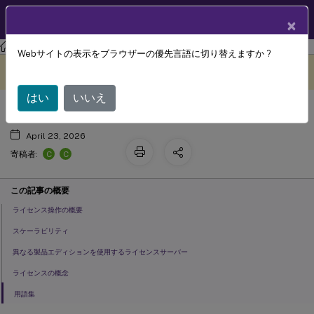
製品ドキュメン
JA
×
ト
ライセンス
ライセンス 11.17.2 build 46000
Webサイトの表示をブラウザーの優先言語に切り替えますか ?
®
Citrix
ライセンスの技術概要
このコンテンツは動的に機械
フィードバックを提供する
翻訳されています。
はい
いいえ
April 23, 2026
C
C
寄稿者:
この記事の概要
ライセンス操作の概要
スケーラビリティ
異なる製品エディションを使用するライセンスサーバー
ライセンスの概念
用語集