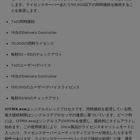
します。ライセンスサーバーあたり50,000以下の同時接続を維持するこ
とを推奨します。
7.xの同時接続:
16台のDelivery Controller
70,000の同時ライセンス
毎秒50～60のチェックアウト
7.xのユーザー/デバイス:
16台のDelivery Controller
150,000のユーザー/デバイスライセンス
毎秒50/60のチェックアウト
CITRIX.exe
はシングルスレッドプロセスです。同時接続を処理している間、
最大接続制限はシングルコアプロセッサの速度に基づいています。ピーク時
には、CITRIX.exeはシングルコアの100%を使用し、最終的にタイムアウトし
始めます。この使用状況により、Citrix製品がライセンスキャッシュモードに
入ったり、ライセンスサーバーユーティリティでエラーが発生したりする可
能性があります。ライセンスサーバーがバックログ接続を処理した後、通常