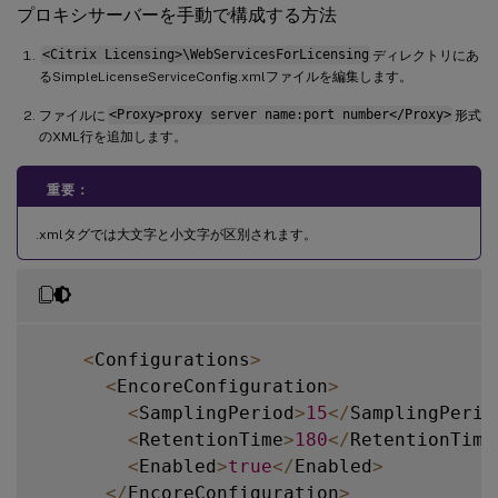
プロキシサーバーを手動で構成する方法
<Citrix Licensing>\WebServicesForLicensing
ディレクトリにあ
るSimpleLicenseServiceConfig.xmlファイルを編集します。
ファイルに
<Proxy>proxy server name:port number</Proxy>
形式
のXML行を追加します。
重要：
.xmlタグでは大文字と小文字が区別されます。
<
Configurations
>
<
EncoreConfiguration
>
<
SamplingPeriod
>
15
<
/
SamplingPerio
<
RetentionTime
>
180
<
/
RetentionTime
<
Enabled
>
true
<
/
Enabled
>
<
/
EncoreConfiguration
>