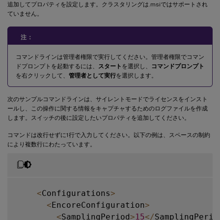
追加してプロパティを設定します。クラスタリングは.msiではサポートされ
ていません。
注：
コマンドラインは管理者権限で実行してください。管理者権限でコマン
ドプロンプトを起動するには、
スタート
を選択し、
コマンドプロンプト
を右クリックして、
管理者として実行
を選択します。
次のサンプルコマンドラインは、サイレントモードでライセンスをインスト
ールし、この操作に関する情報をキャプチャするためのログファイルを作成
します。スイッチの後に設定したいプロパティを追加してください。
コマンドは改行せずに1行で入力してください。以下の例は、スペースの制約
により複数行にわたっています。
<
Configurations
>
<
EncoreConfiguration
>
<
SamplingPeriod
>
15
<
/
SamplingPerio