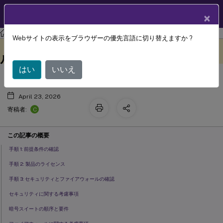
製品ドキュメン
JA
×
ト
ライセンス
ライセンス 11.17.2 ビルド 52100
Webサイトの表示をブラウザーの優先言語に切り替えますか ?
License Server の導入、インストー
このコンテンツは動的に機械
フィードバックを提供する
翻訳されています。
ル、および構成
はい
いいえ
April 23, 2026
C
寄稿者:
この記事の概要
手順 1: 前提条件の確認
手順 2: 製品のライセンス
手順 3: セキュリティとファイアウォールの確認
セキュリティに関する考慮事項
暗号スイートの順序と要件