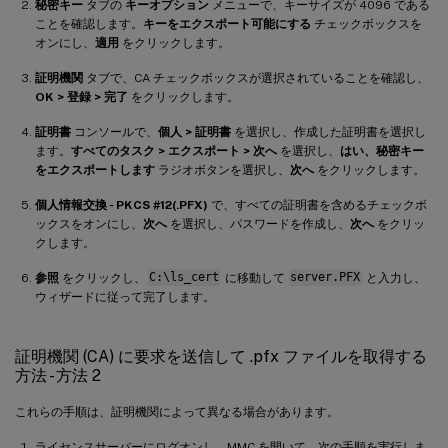
秘密キー
タブの
キーオプション
メニューで、キーサイズが 4096 である
ことを確認します。
キーをエクスポート可能にする
チェックボックスを
オンにし、
適用
をクリックします。
証明機関
タブで、CA チェックボックスが選択されていることを確認し、
OK > 登録 > 完了
をクリックします。
証明書
コンソールで、
個人 > 証明書
を選択し、作成した証明書を選択し
ます。
すべてのタスク > エクスポート > 次へ
を選択し、
はい、秘密キー
をエクスポートします
ラジオボタンを選択し、
次へ
をクリックします。
個人情報交換 - PKCS #12(.PFX)
で、すべての証明書を含めるチェックボ
ックスをオンにし、
次へ
を選択し、パスワードを作成し、
次へ
をクリッ
クします。
参照
をクリックし、
C:\ls_cert
に移動して
server.PFX
と入力し、
ウィザードに従って完了します。
証明機関 (CA) に要求を送信して .pfx ファイルを取得する
方法 - 方法 2
これらの手順は、証明機関によって異なる場合があります。
ライセンスサーバーにログオンし、MMC を開いて、次の手順を実行しま