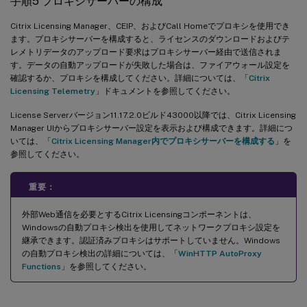
手順5 プロキシサーバーの構成
Citrix Licensing Manager、CEIP、およびCall Homeでプロキシを使用でき
ます。プロキシサーバーを構成すると、ライセンスのダウンロードおよびテ
レメトリデータのアップロード要求はプロキシサーバー経由で送信されま
す。データの自動アップロードが失敗した場合は、ファイアウォール設定を
確認するか、プロキシを構成してください。詳細については、「
Citrix
Licensing Telemetry
」ドキュメントを参照してください。
License Serverバージョン11.17.2.0ビルド43000以降では、Citrix Licensing
Manager UIからプロキシサーバー設定を表示および構成できます。詳細につ
いては、「
Citrix Licensing Manager内でプロキシサーバーを構成する
」を
参照してください。
重要：
外部Web通信を必要とするCitrix Licensingコンポーネントは、
Windowsの自動プロキシ検出を使用してネットワークプロキシ設定を
継承できます。認証済みプロキシはサポートしていません。Windows
の自動プロキシ検出の詳細については、「
WinHTTP AutoProxy
Functions
」を参照してください。