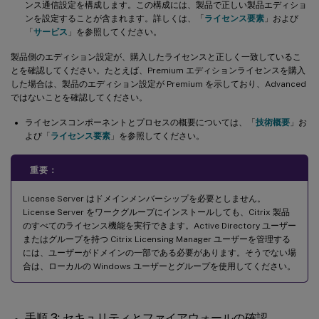
ンス通信設定を構成します。この構成には、製品で正しい製品エディショ
ンを設定することが含まれます。詳しくは、「
ライセンス要素
」および
「
サービス
」を参照してください。
製品側のエディション設定が、購入したライセンスと正しく一致しているこ
とを確認してください。たとえば、Premium エディションライセンスを購入
した場合は、製品のエディション設定が Premium を示しており、Advanced
ではないことを確認してください。
ライセンスコンポーネントとプロセスの概要については、「
技術概要
」お
よび「
ライセンス要素
」を参照してください。
重要：
License Server はドメインメンバーシップを必要としません。
License Server をワークグループにインストールしても、Citrix 製品
のすべてのライセンス機能を実行できます。Active Directory ユーザー
またはグループを持つ Citrix Licensing Manager ユーザーを管理する
には、ユーザーがドメインの一部である必要があります。そうでない場
合は、ローカルの Windows ユーザーとグループを使用してください。
手順 3: セキュリティとファイアウォールの確認