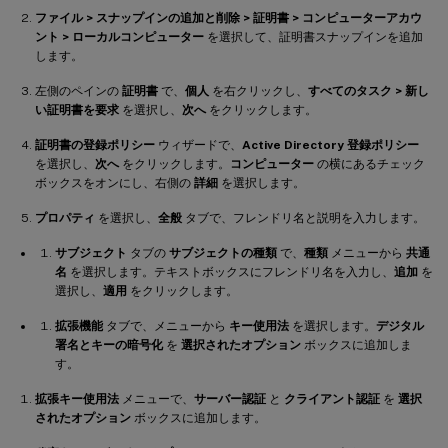
ファイル > スナップインの追加と削除 > 証明書 > コンピューターアカウ
ント > ローカルコンピューター
を選択して、証明書スナップインを追加
します。
左側のペインの
証明書
で、
個人
を右クリックし、
すべてのタスク > 新し
い証明書を要求
を選択し、
次へ
をクリックします。
証明書の登録ポリシー
ウィザードで、
Active Directory 登録ポリシー
を選択し、
次へ
をクリックします。
コンピューター
の横にあるチェック
ボックスをオンにし、右側の
詳細
を選択します。
プロパティ
を選択し、
全般
タブで、フレンドリ名と説明を入力します。
サブジェクト
タブの
サブジェクトの種類
で、
種類
メニューから
共通
名
を選択します。テキストボックスにフレンドリ名を入力し、
追加
を
選択し、
適用
をクリックします。
拡張機能
タブで、メニューから
キー使用法
を選択します。
デジタル
署名とキーの暗号化
を
選択されたオプション
ボックスに追加しま
す。
拡張キー使用法
メニューで、
サーバー認証
と
クライアント認証
を
選択
されたオプション
ボックスに追加します。