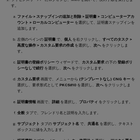
す。
ファイル > スナップインの追加と削除 > 証明書 > コンピューターアカ
ウント > ローカルコンピューター
を選択して、証明書スナップインを
追加します。
左側のペインの
証明書
で、
個人
を右クリックし、
すべてのタスク >
高度な操作 > カスタム要求の作成
を選択し、
次へ
をクリックしま
す。
証明書の登録ポリシー
ウィザードで、
カスタム要求
の下の
登録ポリ
シーなしで続行
を選択し、
次へ
をクリックします。
カスタム要求
画面で、メニューから
(テンプレートなし) CNG キー
を
選択し、要求形式として
PKCS#10
を選択し、
次へ
をクリックしま
す。
証明書情報
画面で、
詳細
を選択し、
プロパティ
をクリックします。
全般
タブで、フレンドリ名と説明を入力します。
サブジェクト
タブの
サブジェクト名
で、
共通名
を選択し、テキスト
ボックスに値を入力します。