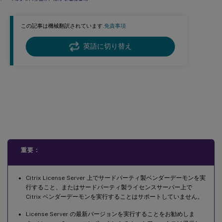
ファイアウォールに関する考慮事項
ステップ4 ライセンスコンポーネント、サーバー、および証明書のインストール
この記事は機械翻訳されています.
免責事項
グラフィカルインターフェイスを使用したライセンスサーバーとコンソールのインストール
英語に切り替え
Windowsコマンドラインを使用したライセンスのインストール
Active Directory展開用のコマンドラインを使用したライセンスのインストール
コマンドラインを使用したライセンス管理サービスの有効化または無効化
License Server の導入、インストー
Citrix Licensing Manager および Web Services for Licensing で使用される証明書の手動イン
ストール
ル、および構成
ドメイン証明書を使用して .pfx ファイルを取得する方法 - 方法 1
証明機関 (CA) に要求を送信して .pfx ファイルを取得する方法 - 方法 2
証明書と秘密キーを抽出する方法
重要：
ライセンスサーバーに.crtファイルと.keyファイルをインストールする方法
手順5 プロキシサーバーの構成
Citrix License Server 上でサードパーティ製ベンダーデーモンを実
行すること、またはサードパーティ製ライセンスサーバー上で
プロキシサーバーを手動で構成する方法
Citrix ベンダーデーモンを実行することはサポートしていません。
License Server の最新バージョンを実行することをお勧めしま