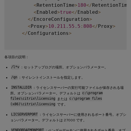
<
RetentionTime
>
180
<
/
RetentionTime
<
Enabled
>
true
<
/
Enabled
>
<
/
EncoreConfiguration
>
<
Proxy
>
10.211
.55
.5
:
808
<
/
Proxy
>
<
/
Configurations
>
各項目の説明：
/l*v
：セットアップログの場所。オプションパラメーター。
/qn
：サイレントインストールを指定します。
INSTALLDIR
：ライセンスサーバーの実行可能ファイルが保存される場
所。オプションパラメーター。デフォルトは
c:\program
files\citrix\licensing
または
c:\program files
(x86)\citrix\licensing
です。
LICSERVERPORT
：ライセンスサーバーに使用されるポート番号。オプシ
ョンパラメーター。デフォルトは 27000 です。
VENDORDAEMONPORT
：ベンダーデーモンに使用されるポート番号。オプ