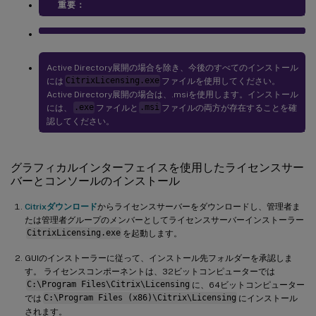
重要：
Active Directory展開の場合を除き、今後のすべてのインストール
には
CitrixLicensing.exe
ファイルを使用してください。
Active Directory展開の場合は、.msiを使用します。インストール
には、
.exe
ファイルと
.msi
ファイルの両方が存在することを確
認してください。
グラフィカルインターフェイスを使用したライセンスサー
バーとコンソールのインストール
Citrixダウンロード
からライセンスサーバーをダウンロードし、管理者ま
たは管理者グループのメンバーとしてライセンスサーバーインストーラー
CitrixLicensing.exe
を起動します。
GUIのインストーラーに従って、インストール先フォルダーを承認しま
す。 ライセンスコンポーネントは、32ビットコンピューターでは
C:\Program Files\Citrix\Licensing
に、64ビットコンピューター
では
C:\Program Files (x86)\Citrix\Licensing
にインストール
されます。