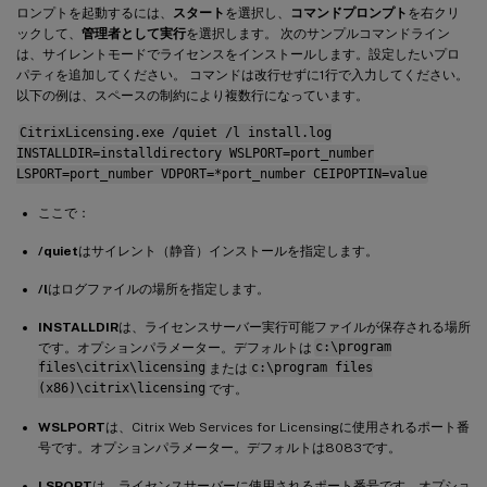
ロンプトを起動するには、
スタート
を選択し、
コマンドプロンプト
を右クリ
ックして、
管理者として実行
を選択します。 次のサンプルコマンドライン
は、サイレントモードでライセンスをインストールします。設定したいプロ
パティを追加してください。 コマンドは改行せずに1行で入力してください。
以下の例は、スペースの制約により複数行になっています。
CitrixLicensing.exe /quiet /l install.log
INSTALLDIR=installdirectory WSLPORT=port_number
LSPORT=port_number VDPORT=*port_number CEIPOPTIN=value
ここで：
/quiet
はサイレント（静音）インストールを指定します。
/l
はログファイルの場所を指定します。
INSTALLDIR
は、ライセンスサーバー実行可能ファイルが保存される場所
です。オプションパラメーター。デフォルトは
c:\program
files\citrix\licensing
または
c:\program files
(x86)\citrix\licensing
です。
WSLPORT
は、Citrix Web Services for Licensingに使用されるポート番
号です。オプションパラメーター。デフォルトは8083です。
LSPORT
は、ライセンスサーバーに使用されるポート番号です。オプショ