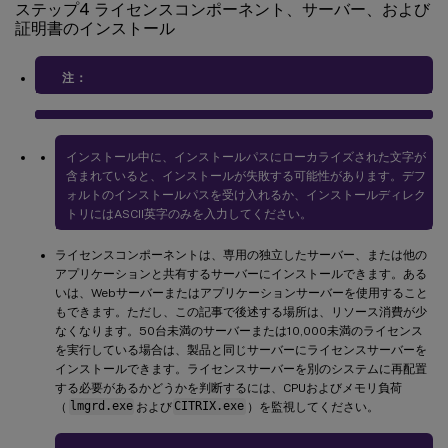
ステップ4 ライセンスコンポーネント、サーバー、および
証明書のインストール
注：
インストール中に、インストールパスにローカライズされた文字が
含まれていると、インストールが失敗する可能性があります。デフ
ォルトのインストールパスを受け入れるか、インストールディレク
トリにはASCII英字のみを入力してください。
ライセンスコンポーネントは、専用の独立したサーバー、または他の
アプリケーションと共有するサーバーにインストールできます。ある
いは、Webサーバーまたはアプリケーションサーバーを使用すること
もできます。ただし、この記事で後述する場所は、リソース消費が少
なくなります。50台未満のサーバーまたは10,000未満のライセンス
を実行している場合は、製品と同じサーバーにライセンスサーバーを
インストールできます。ライセンスサーバーを別のシステムに再配置
する必要があるかどうかを判断するには、CPUおよびメモリ負荷
（
lmgrd.exe
および
CITRIX.exe
）を監視してください。