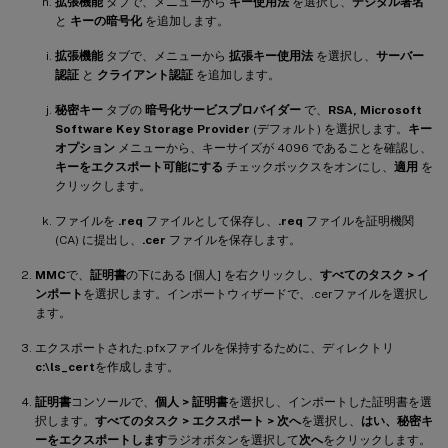
拡張機能
タブで、メニューから
キー使用法
を選択し、
デジタル署名
と
キーの暗号化
を追加します。
拡張機能
タブで、メニューから
拡張キー使用法
を選択し、
サーバー
認証
と
クライアント認証
を追加します。
秘密キー
タブの
暗号化サービスプロバイダー
で、
RSA, Microsoft
Software Key Storage Provider
(デフォルト) を選択します。
キー
オプション
メニューから、キーサイズが 4096 であることを確認し、
キーをエクスポート可能にする
チェックボックスをオンにし、
適用
を
クリックします。
ファイルを
.req
ファイルとして保存し、
.req
ファイルを証明機関
(CA) に提出し、
.cer
ファイルを保存します。
MMC
で、
証明書
の下にある [個人] を右クリックし、
すべてのタスク > イ
ンポート
を選択します。インポートウィザードで、.cerファイルを選択し
ます。
エクスポートされた.pfxファイルを保持するために、ディレクトリ
c:\ls_cert
を作成します。
証明書
コンソールで、
個人 > 証明書
を選択し、インポートした証明書を選
択します。
すべてのタスク > エクスポート > 次へ
を選択し、
はい、秘密キ
ーをエクスポートします
ラジオボタンを選択して
次へ
をクリックします。