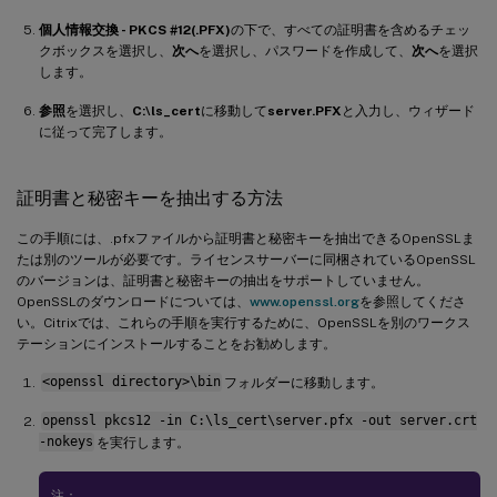
個人情報交換 - PKCS #12(.PFX)
の下で、すべての証明書を含めるチェッ
クボックスを選択し、
次へ
を選択し、パスワードを作成して、
次へ
を選択
します。
参照
を選択し、
C:\ls_cert
に移動して
server.PFX
と入力し、ウィザード
に従って完了します。
証明書と秘密キーを抽出する方法
この手順には、.pfxファイルから証明書と秘密キーを抽出できるOpenSSLま
たは別のツールが必要です。ライセンスサーバーに同梱されているOpenSSL
のバージョンは、証明書と秘密キーの抽出をサポートしていません。
OpenSSLのダウンロードについては、
www.openssl.org
を参照してくださ
い。Citrixでは、これらの手順を実行するために、OpenSSLを別のワークス
テーションにインストールすることをお勧めします。
<openssl directory>\bin
フォルダーに移動します。
openssl pkcs12 -in C:\ls_cert\server.pfx -out server.crt
-nokeys
を実行します。
注：