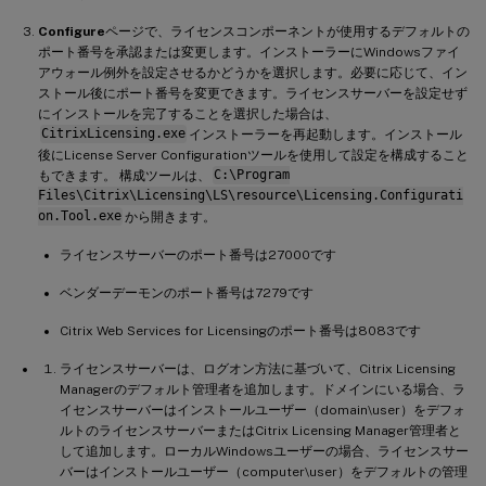
Configure
ページで、ライセンスコンポーネントが使用するデフォルトの
ポート番号を承認または変更します。インストーラーにWindowsファイ
アウォール例外を設定させるかどうかを選択します。必要に応じて、イン
ストール後にポート番号を変更できます。ライセンスサーバーを設定せず
にインストールを完了することを選択した場合は、
CitrixLicensing.exe
インストーラーを再起動します。インストール
後にLicense Server Configurationツールを使用して設定を構成すること
もできます。 構成ツールは、
C:\Program
Files\Citrix\Licensing\LS\resource\Licensing.Configurati
on.Tool.exe
から開きます。
ライセンスサーバーのポート番号は27000です
ベンダーデーモンのポート番号は7279です
Citrix Web Services for Licensingのポート番号は8083です
ライセンスサーバーは、ログオン方法に基づいて、Citrix Licensing
Managerのデフォルト管理者を追加します。ドメインにいる場合、ラ
イセンスサーバーはインストールユーザー（domain\user）をデフォ
ルトのライセンスサーバーまたはCitrix Licensing Manager管理者と
して追加します。ローカルWindowsユーザーの場合、ライセンスサー
バーはインストールユーザー（computer\user）をデフォルトの管理