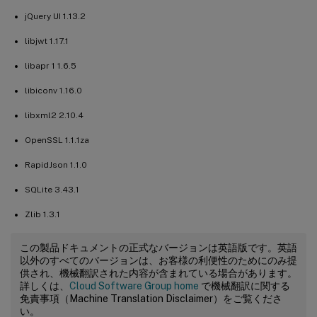
jQuery UI 1.13.2
libjwt 1.17.1
libapr 1 1.6.5
libiconv 1.16.0
libxml2 2.10.4
OpenSSL 1.1.1za
RapidJson 1.1.0
SQLite 3.43.1
Zlib 1.3.1
この製品ドキュメントの正式なバージョンは英語版です。英語
以外のすべてのバージョンは、お客様の利便性のためにのみ提
供され、機械翻訳された内容が含まれている場合があります。
詳しくは、
Cloud Software Group home
で機械翻訳に関する
免責事項（Machine Translation Disclaimer）をご覧くださ
い。