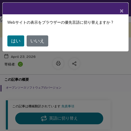
製品ドキュメン
JA
×
ト
ライセンス
ライセンス 11.17.2 ビルド 52100
Webサイトの表示をブラウザーの優先言語に切り替えますか ?
サードパーティに関する通知
このコンテンツは動的に機械
フィードバックを提供する
翻訳されています。
はい
いいえ
April 23, 2026
C
寄稿者:
この記事の概要
オープンソースソフトウェアのバージョン
この記事は機械翻訳されています.
免責事項
英語に切り替え