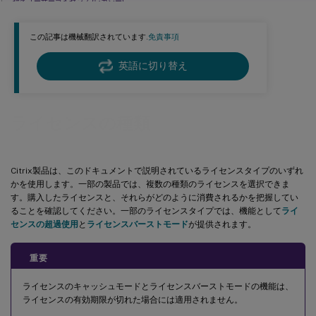
指名ユーザーライセンス (レガシー)
ライセンスの超過使用 (オーバードラフト)
この記事は機械翻訳されています.
免責事項
ライセンスバーストモード
超過許容量とライセンスバーストモードの利用可能性
英語に切り替え
年間および期間ベースの小売ライセンス向けCitrixオンプレミスサブスクリプション
ライセンスの種類
Citrix製品は、このドキュメントで説明されているライセンスタイプのいずれ
かを使用します。一部の製品では、複数の種類のライセンスを選択できま
す。購入したライセンスと、それらがどのように消費されるかを把握してい
ることを確認してください。一部のライセンスタイプでは、機能として
ライ
センスの超過使用
と
ライセンスバーストモード
が提供されます。
重要
ライセンスのキャッシュモードとライセンスバーストモードの機能は、
ライセンスの有効期限が切れた場合には適用されません。