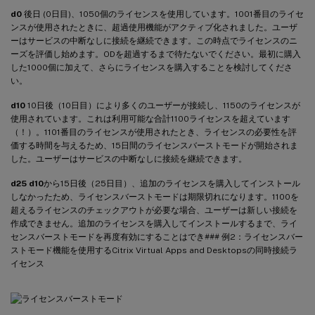
d0
後日 (0日目)、1050個のライセンスを使用しています。1001番目のライセ
ンスが使用されたときに、超過使用機能がアクティブ化されました。ユーザ
ーはサービスの中断なしに接続を継続できます。この時点でライセンスのニ
ーズを評価し始めます。ODを超過するまで待たないでください。最初に購入
した1000個に加えて、さらにライセンスを購入することを検討してくださ
い。
d10
10日後（10日目）により多くのユーザーが接続し、1150のライセンスが
使用されています。これは利用可能な合計1100ライセンスを超えています
（！）。1101番目のライセンスが使用されたとき、ライセンスの必要性を評
価する時間を与えるため、15日間のライセンスバーストモードが開始されま
した。ユーザーはサービスの中断なしに接続を継続できます。
d25
d10
から15日後（25日目）、追加のライセンスを購入してインストール
しなかったため、ライセンスバーストモードは期限切れになります。1100を
超えるライセンスのチェックアウトが必要な場合、ユーザーは新しい接続を
作成できません。追加のライセンスを購入してインストールするまで、ライ
センスバーストモードを再度有効にすることはでき### 例2：ライセンスバー
ストモード機能を使用するCitrix Virtual Apps and Desktopsの同時接続ラ
イセンス