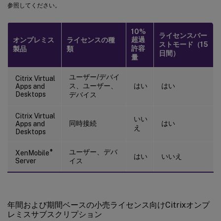
参照してください。
10%
ライセンスバー
超過
オンプレミス
ライセンスの種
ストモード（15
許容
製品
類
日間）
量
ユーザー/デバイ
Citrix Virtual
ス、ユーザー、
はい
はい
Apps and
Desktops
デバイス
Citrix Virtual
いい
同時接続
はい
Apps and
え
Desktops
ユーザー、デバ
®
XenMobile
はい
いいえ
Server
イス
年間および期間ベースの小売ライセンス向けCitrixオンプ
レミスサブスクリプション