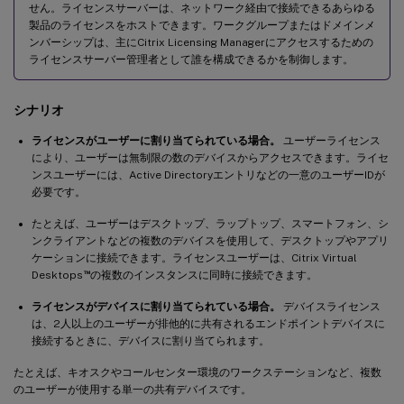
せん。ライセンスサーバーは、ネットワーク経由で接続できるあらゆる
製品のライセンスをホストできます。ワークグループまたはドメインメ
ンバーシップは、主にCitrix Licensing Managerにアクセスするための
ライセンスサーバー管理者として誰を構成できるかを制御します。
シナリオ
ライセンスがユーザーに割り当てられている場合。
ユーザーライセンス
により、ユーザーは無制限の数のデバイスからアクセスできます。ライセ
ンスユーザーには、Active Directoryエントリなどの一意のユーザーIDが
必要です。
たとえば、ユーザーはデスクトップ、ラップトップ、スマートフォン、シ
ンクライアントなどの複数のデバイスを使用して、デスクトップやアプリ
ケーションに接続できます。ライセンスユーザーは、Citrix Virtual
™
Desktops
の複数のインスタンスに同時に接続できます。
ライセンスがデバイスに割り当てられている場合。
デバイスライセンス
は、2人以上のユーザーが排他的に共有されるエンドポイントデバイスに
接続するときに、デバイスに割り当てられます。
たとえば、キオスクやコールセンター環境のワークステーションなど、複数
のユーザーが使用する単一の共有デバイスです。