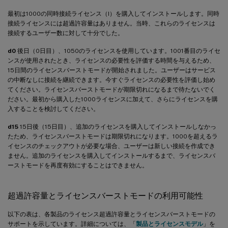
最初は1000の同時接続ライセンス（I）を購入してインストールします。同時
接続ライセンスには超過許容量はありません。当時、これらのライセンスは
接続するユーザー数に対して十分でした。
d0
後日（0日目）、1050のライセンスを使用しています。1001番目のライセ
ンスが使用されたとき、ライセンスの必要性を評価する時間を与えるため、
15日間のライセンスバーストモードが開始されました。ユーザーはサービス
の中断なしに接続を継続できます。今すぐライセンスの必要性を評価し始め
てください。ライセンスバーストモードが期限切れになるまで待たないでく
ださい。最初から購入した1000ライセンスに加えて、さらにライセンスを購
入することを検討してください。
d15
15日後（15日目）、追加のライセンスを購入してインストールしなかっ
たため、ライセンスバーストモードは期限切れになります。1000を超えるラ
イセンスのチェックアウトが必要な場合、ユーザーは新しい接続を作成でき
ません。追加のライセンスを購入してインストールするまで、ライセンスバ
ーストモードを再度有効にすることはできません。
超過許容量とライセンスバーストモードの利用可能性
以下の表は、各製品のライセンス超過許容量とライセンスバーストモードの
サポートを示しています。詳細については、「
製品とライセンスモデル
」を