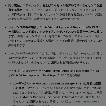
同じ製品、エディション、およびライセンスモデルで単一ライセンスを消
費する場合。
単一のデバイスから、同じエディションとライセンスモデ
ルで構成され、同じライセンスサーバーを指す異なる製品サーバーに複数
の接続を行う場合、消費されるライセンスは1つだけです。
ライセンス共有の場合、Citrix Virtual Apps and Desktopsのパススル
ー接続は、エンドポイントクライアントデバイスIDを製品サーバーに渡し
ます。
共有ライセンスサーバーを持つ単一の製品、エディション、およ
びライセンスモデルに接続する場合、すべての接続で単一のライセンスが
共有されます。
ユーザーが単一のデバイスから、同じエディションだがバージョンが異な
る2つの製品サーバーに接続する場合、ユーザーが接続を行う順序に基づ
いて1つまたは2つのライセンスが消費される可能性があります。
™
たとえば、2つのサーバーがCitrix Virtual Apps and Desktops
7 1811
とCitrix Virtual Apps and Desktops 7 1903である場合：
ユーザーがCitrix Virtual Apps and Desktops 7 1811に最初に接続
した場合。
2つのライセンスが消費される可能性があります。古い製
品には古いライセンスが最初に消費され、バージョン1903にはより新
しいCustomer Success Servicesの日付が必要なため、次に新しい
ライセンスが消費されます。詳細については、
Customer Success
Services
を参照してください。