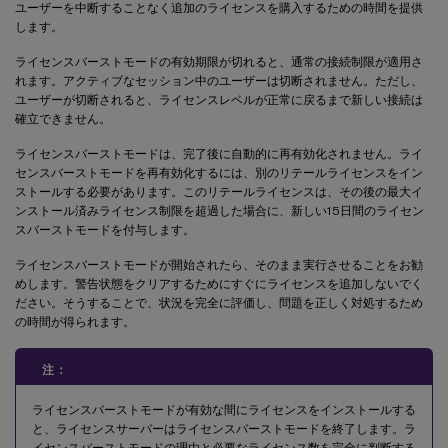
ユーザーを中断することなく追加のライセンスを購入するための時間を提供
します。
ライセンスバーストモードの有効期限が切れると、通常の接続制限が適用さ
れます。アクティブなセッション中のユーザーは切断されません。ただし、
ユーザーが切断されると、ライセンスレベルが正常に戻るまで新しい接続は
確立できません。
ライセンスバーストモードは、完了後に自動的に再有効化されません。ライ
センスバーストモードを再有効化するには、別のリテールライセンスをイン
ストールする必要があります。このリテールライセンスは、その後の最大イ
ンストール済みライセンス制限を超過した場合に、新しい15日間のライセン
スバーストモードを付与します。
ライセンスバーストモードが開始されたら、そのまま実行させることをお勧
めします。警告状態をクリアするためにすぐにライセンスを追加しないでく
ださい。そうすることで、状況を完全に評価し、問題を正しく対処するため
の時間が得られます。
注：
ライセンスバーストモードが有効な間にライセンスをインストールする
と、ライセンスサーバーはライセンスバーストモードを終了します。ラ
イセンスバーストモードの理由と必要なライセンス数を完全に判断する