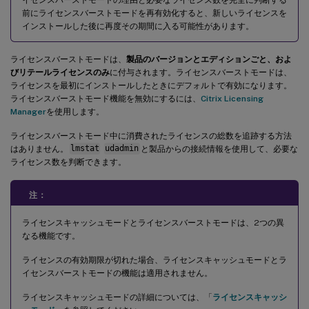
前にライセンスバーストモードを再有効化すると、新しいライセンスを
インストールした後に再度その期間に入る可能性があります。
ライセンスバーストモードは、
製品のバージョンとエディションごと、およ
びリテールライセンスのみ
に付与されます。ライセンスバーストモードは、
ライセンスを最初にインストールしたときにデフォルトで有効になります。
ライセンスバーストモード機能を無効にするには、
Citrix Licensing
Manager
を使用します。
ライセンスバーストモード中に消費されたライセンスの総数を追跡する方法
はありません。
lmstat
udadmin
と製品からの接続情報を使用して、必要な
ライセンス数を判断できます。
注：
ライセンスキャッシュモードとライセンスバーストモードは、2つの異
なる機能です。
ライセンスの有効期限が切れた場合、ライセンスキャッシュモードとラ
イセンスバーストモードの機能は適用されません。
ライセンスキャッシュモードの詳細については、「
ライセンスキャッシ