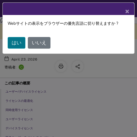
製品ドキュメン
JA
×
ト
ライセンス
ライセンス 11.17.2 ビルド 52100
Webサイトの表示をブラウザーの優先言語に切り替えますか ?
ライセンスの種類
このコンテンツは動的に機械
フィードバックを提供する
翻訳されています。
はい
いいえ
April 23, 2026
C
寄稿者:
この記事の概要
ユーザー/デバイスライセンス
ライセンスの最適化
同時使用ライセンス
ユーザーライセンス
デバイスライセンス