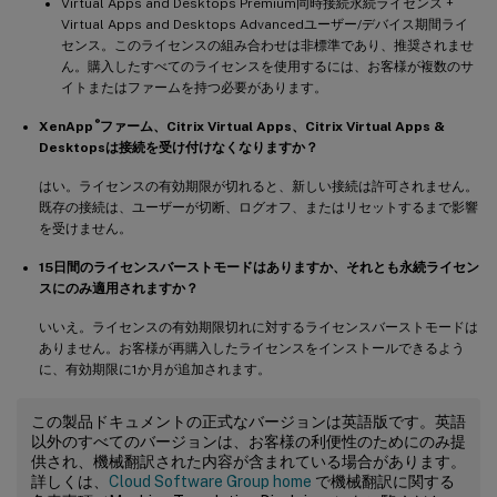
Virtual Apps and Desktops Premium同時接続永続ライセンス +
Virtual Apps and Desktops Advancedユーザー/デバイス期間ライ
センス。このライセンスの組み合わせは非標準であり、推奨されませ
ん。購入したすべてのライセンスを使用するには、お客様が複数のサ
イトまたはファームを持つ必要があります。
®
XenApp
ファーム、Citrix Virtual Apps、Citrix Virtual Apps &
Desktopsは接続を受け付けなくなりますか？
はい。ライセンスの有効期限が切れると、新しい接続は許可されません。
既存の接続は、ユーザーが切断、ログオフ、またはリセットするまで影響
を受けません。
15日間のライセンスバーストモードはありますか、それとも永続ライセン
スにのみ適用されますか？
いいえ。ライセンスの有効期限切れに対するライセンスバーストモードは
ありません。お客様が再購入したライセンスをインストールできるよう
に、有効期限に1か月が追加されます。
この製品ドキュメントの正式なバージョンは英語版です。英語
以外のすべてのバージョンは、お客様の利便性のためにのみ提
供され、機械翻訳された内容が含まれている場合があります。
詳しくは、
Cloud Software Group home
で機械翻訳に関する