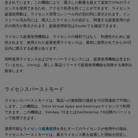
含まれています。この機能により、購入した数量を超えて追加で10%のライ
センスを使用できるため、アクセス拒否を防ぐことができます。ライセンス
超過使用数は、ライセンス管理コンソール内の別の列に表示されます。イン
ストール済み列には、購入したライセンスの合計と、関連する超過使用の合
計の両方が表示されます。超過使用状況はStudioでも確認できます。
ライセンス超過使用機能は、ライセンスの権利ではなく、利便性のために提
供されます。使用された超過使用ライセンスは、最初に使用されてから30日
以内に購入する必要があります。
同時使用ライセンスおよびサーバーライセンスには、超過使用機能は含まれ
ていません。Citrixは、新しい製品リリースで超過使用機能を削除する権利を
留保します。
ライセンスバーストモード
ライセンスバーストモードは、製品への無制限の接続を15日間連続で可能に
します。この機能は、Citrix Virtual Apps and Desktopsライセンスで利用
できます。この機能は、XenApp 7.6またはXenDesktop 7.6以降のバージョ
ンで使用できます。
適用可能な
ライセンス超過使用
を含むすべてのライセンスが使用中の場合、
ライセンスバーストモードは、最大ライセンス数を超過した理由を特定し、