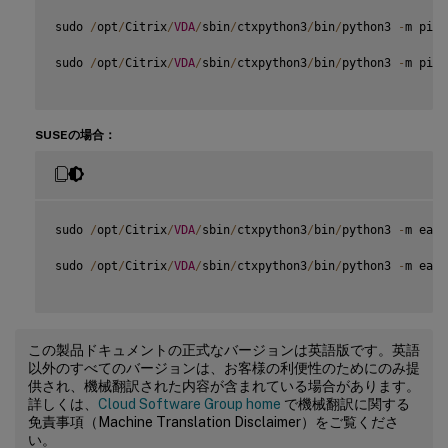
sudo 
/
opt
/
Citrix
/
VDA
/
sbin
/
ctxpython3
/
bin
/
python3 
-
m pip 
sudo 
/
opt
/
Citrix
/
VDA
/
sbin
/
ctxpython3
/
bin
/
python3 
-
m pip 
SUSEの場合：
sudo 
/
opt
/
Citrix
/
VDA
/
sbin
/
ctxpython3
/
bin
/
python3 
-
m easy
sudo 
/
opt
/
Citrix
/
VDA
/
sbin
/
ctxpython3
/
bin
/
python3 
-
m easy
この製品ドキュメントの正式なバージョンは英語版です。英語
以外のすべてのバージョンは、お客様の利便性のためにのみ提
供され、機械翻訳された内容が含まれている場合があります。
詳しくは、
Cloud Software Group home
で機械翻訳に関する
免責事項（Machine Translation Disclaimer）をご覧くださ
い。