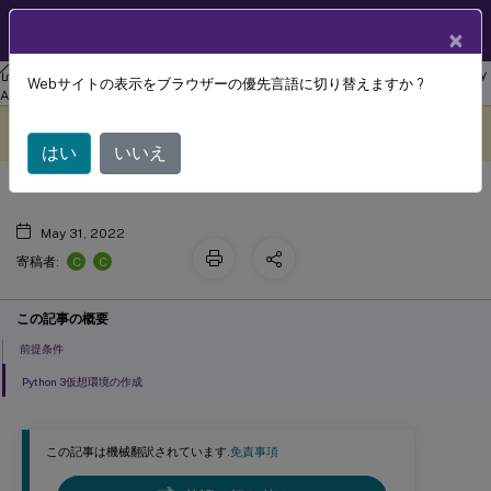
製品ドキュメン
JA
×
ト
リナックス バーチャル デリバリー エージェント
Linux Virtual Delivery
Webサイトの表示をブラウザーの優先言語に切り替えますか ?
Python 3仮想環境の作成
Agent 2103
このコンテンツは動的に機械
フィードバックを提供する
翻訳されています。
はい
いいえ
May 31, 2022
C
C
寄稿者:
この記事の概要
前提条件
Python 3仮想環境の作成
この記事は機械翻訳されています.
免責事項