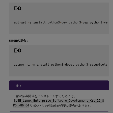
apt
-
get 
-
y install python3
-
dev python3
-
pip python3
-
venv 
SUSEの場合：
zypper 
-
i 
-
n install python3
-
devel python3
-
setuptools kr
注：
一部の依存関係をインストールするためには、
SUSE_Linux_Enterprise_Software_Development_Kit_12_S
P5_x86_64
リポジトリの有効化が必要な場合があります。