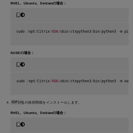
RHEL、Ubuntu、Debianの場合：
sudo 
/
opt
/
Citrix
/
VDA
/
sbin
/
ctxpython3
/
bin
/
python3 
-
m pip 
SUSEの場合：
sudo 
/
opt
/
Citrix
/
VDA
/
sbin
/
ctxpython3
/
bin
/
python3 
-
m easy
XDPing
の依存関係をインストールします。
RHEL、Ubuntu、Debianの場合：