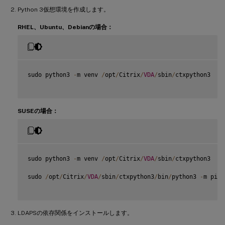
Python 3仮想環境を作成します。
RHEL、Ubuntu、Debianの場合：
sudo python3 
-
m venv 
/
opt
/
Citrix
/
VDA
/
sbin
/
ctxpython3

SUSEの場合：
sudo python3 
-
m venv 
/
opt
/
Citrix
/
VDA
/
sbin
/
ctxpython3

sudo 
/
opt
/
Citrix
/
VDA
/
sbin
/
ctxpython3
/
bin
/
python3 
-
m pip 
LDAPSの依存関係をインストールします。