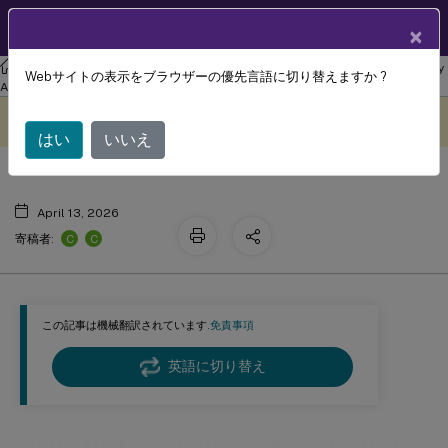
製品ドキュメン
JA
×
ト
リナックス バーチャル デリバリー エージェント
Linux Virtual Delivery
Webサイトの表示をブラウザーの優先言語に切り替えますか ?
Linux Virtual Delivery Agent 2103
Agent 2103
このコンテンツは動的に機械
フィードバックを提供する
翻訳されています。
はい
いいえ
April 13, 2026
C
C
寄稿者:
この記事は機械翻訳されています.
免責事項
英語に切り替え
Linux Virtual Delivery Agent 2103