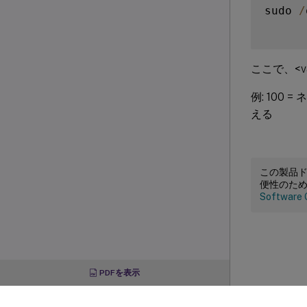
sudo 
/
ここで、<va
例: 100
える
この製品
便性のた
Software 
PDFを表示