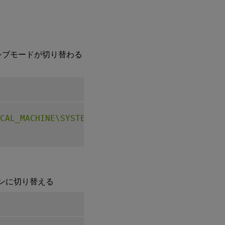
ッシブモードが切り替わる
CAL_MACHINE\SYSTEM\CurrentControlSet\Control
をオンに切り替える