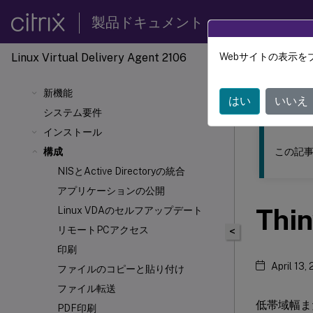
製品ドキュメント
Linux Virtual Delivery Agent 2106
Webサイトの表示を
このコンテン
新機能
リナッ
はい
いいえ
システム要件
インストール
この記事
構成
NISとActive Directoryの統合
アプリケーションの公開
Th
Linux VDAのセルフアップデート
リモートPCアクセス
<
印刷
April 13,
ファイルのコピーと貼り付け
ファイル転送
低帯域幅ま
PDF印刷