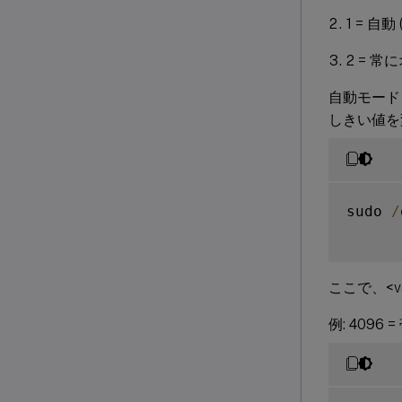
1 = 
2 = 常
自動モード
しきい値を
sudo 
/
ここで、<va
例: 409