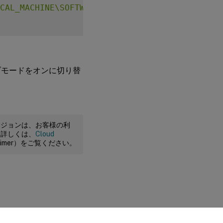
CAL_MACHINE\SOFTWARE\CurrentControlSet\Contr
シブモードをオンに切り替
ージョンは、お客様の利
。詳しくは、
Cloud
claimer）をご覧ください。