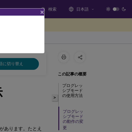
検索
日本語
×
ードバックを提供する
語に切り替え
この記事の概要
プログレッ
示
シブモード
の使用方法
>
プログレッ
シブモード
の動作の変
更
があります。たとえ