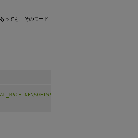
あっても、そのモード
AL_MACHINE\SOFTWARE\CurrentControlSet\Contro