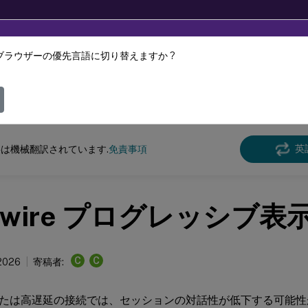
ブラウザーの優先言語に切り替えますか ?
ツは動的に機械翻訳されています。
フィ
クス バーチャル デリバリー エージェント
Linux Virtual Delivery Agent 2106
英
は機械翻訳されています.
免責事項
inwire プログレッシブ表
C
C
 2026
寄稿者:
たは高遅延の接続では、セッションの対話性が低下する可能性