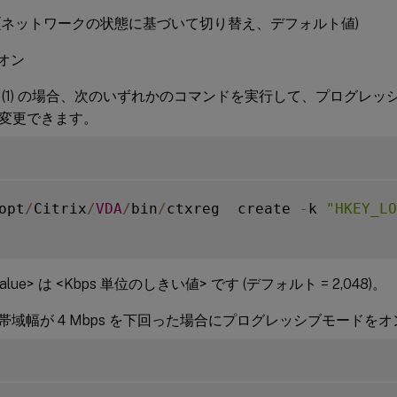
自動 (ネットワークの状態に基づいて切り替え、デフォルト値)
にオン
 (1) の場合、次のいずれかのコマンドを実行して、プログレ
変更できます。
opt
/
Citrix
/
VDA
/
bin
/
ctxreg  create 
-
k 
"HKEY_LO
lue> は <Kbps 単位のしきい値> です (デフォルト = 2,048)。
6 = 帯域幅が 4 Mbps を下回った場合にプログレッシブモード