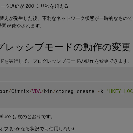
ーク遅延が 200 ミリ秒を超える
替えが発生した後、不利なネットワーク状態が一時的なもので
 秒間が費やされます。
グレッシブモードの動作の変更
ドを実行して、プログレッシブモードの動作を変更できます。
opt
/
Citrix
/
VDA
/
bin
/
ctxreg create 
-
k 
"HKEY_LOC
alue> は次のとおりです。
常にオフ (いかなる状況でも使用しない)