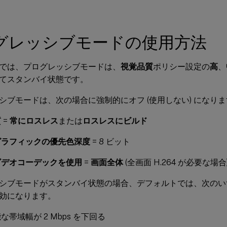
グレッシブモードの使用方法
では、プログレッシブモードは、
視覚品質
ポリシー設定の
高
、
てスタンバイ状態です。
シブモードは、次の場合に強制的にオフ (使用しない) になり
質
=
常にロスレス
または
ロスレスにビルド
グラフィックの優先色深度
= 8 ビット
ビデオコーデックを使用
=
画面全体
(全画面 H.264 が必要な場合
シブモードがスタンバイ状態の場合、デフォルトでは、次のい
効になります。
な帯域幅が 2 Mbps を下回る