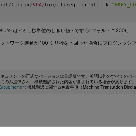
opt
/
Citrix
/
VDA
/
bin
/
ctxreg  create 
-
k 
"HKEY_LO
lue> は <ミリ秒単位のしきい値> です (デフォルト = 200)。
 = ネットワーク遅延が 100 ミリ秒を下回った場合にプログレッ
ドキュメントの正式なバージョンは英語版です。英語以外のすべてのバ
めにのみ提供され、機械翻訳された内容が含まれている場合があります
Group home
で機械翻訳に関する免責事項（Machine Translation Dis