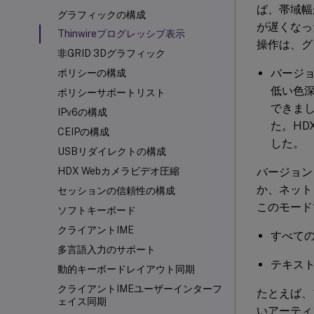
ば、帯域幅が
グラフィックの構成
が遅くなっ
Thinwireプログレッシブ表示
操作は、グ
非GRID 3Dグラフィック
バージョ
ポリシーの構成
低い色深
ポリシーサポートリスト
できま
IPv6の構成
た。HD
CEIPの構成
した。
USBリダイレクトの構成
バージョン 
HDX
Webカメラビデオ圧縮
か、ネット
セッションの信頼性の構成
このモード
ソフトキーボード
クライアントIME
すべて
多言語入力のサポート
テキス
動的キーボードレイアウト同期
クライアントIMEユーザーインターフ
たとえば、
ェイス同期
いアーティ