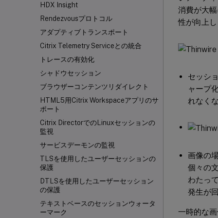
HDX Insight
消費が大幅
Rendezvousプロトコル
性が向上し
アダプティブトランスポート
Citrix Telemetry Serviceとの統合
トレースの有効化
シャドウセッション
セッシ
ブラウザーコンテンツリダイレクト
ャープ
れなく
HTML5用Citrix Workspace
アプリのサ
ポート
Citrix DirectorでのLinuxセッションの
監視
サービスデーモンの監視
画像の
TLSを使用したユーザーセッションの
個々の
保護
わたっ
DTLSを使用したユーザーセッション
の保護
発生が
テキストベースのセッションウォータ
一時的な画像
ーマーク