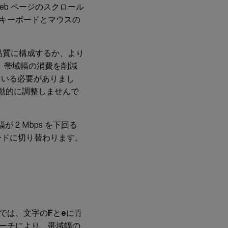
Web ページのスクロール
キーボードとマウスの
品質に構成するか、より
とで、帯域幅の消費を削減
ている必要がありまし
質を動的に調整しませんで
が 2 Mbps を下回る
ードに切り替わります。
では、文字の
F
と
e
に青
ーチにより、帯域幅の