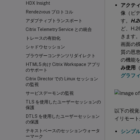
HDX Insight
アクテ
Rendezvous プロトコル
像（ビデ
す。
H.
アダプティブトランスポート
ど、H.
Citrix Telemetry Service との統合
きます。
トレースの有効化
画面の
シャドウセッション
質の恩
ブラウザーコンテンツリダイレクト
の機能
HTML5 向け Citrix Workspace
アプリ
み使用
のサポート
グラフ
Citrix Director での Linux セッション
の監視
サービスデーモンの監視
TLS を使用したユーザーセッションの
保護
以下の視覚
DTLS を使用したユーザーセッション
イリモート
の保護
テキストベースのセッションウォータ
シンプ
ーマーク