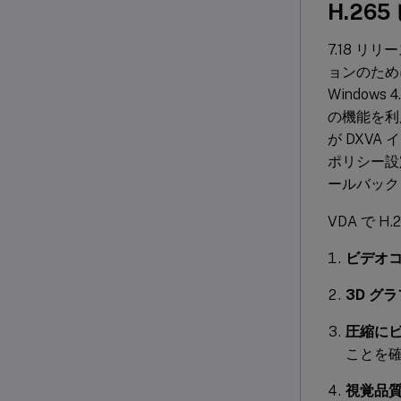
H.2
7.18 リ
ョンのために
Windows 
の機能を利
が DXV
ポリシー設定
ールバック
VDA で 
ビデオ
3D グ
圧縮に
ことを
視覚品