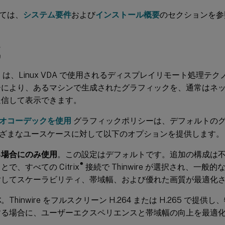
ては、
システム要件
および
インストール概要
のセクションを参
成
wire は、Linux VDA で使用されるディスプレイリモート処理
ーにより、あるマシンで生成されたグラフィックを、通常はネ
送信して表示できます。
オコーデックを使用
グラフィックポリシーは、デフォルトの
ざまなユースケースに対して以下のオプションを提供します。
る場合にのみ使用
。この設定はデフォルトです。追加の構成は
®
で、すべての Citrix
接続で Thinwire が選択され、一般
対してスケーラビリティ、帯域幅、および優れた画質が最適化
体
。Thinwire をフルスクリーン H.264 または H.265 で提供
する場合に、ユーザーエクスペリエンスと帯域幅の向上を最適