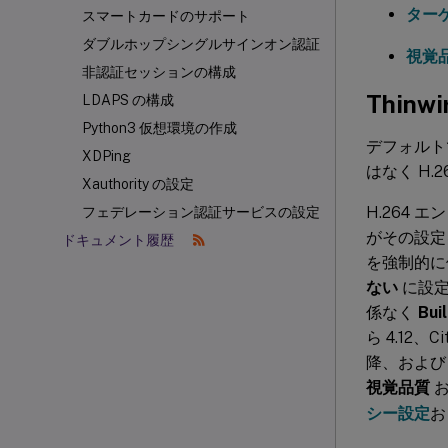
ター
スマートカードのサポート
ダブルホップシングルサインオン認証
視覚
非認証セッションの構成
Thinwi
LDAPS の構成
Python3 仮想環境の作成
デフォルト
XDPing
はなく H.
Xauthority の設定
H.264
フェデレーション認証サービスの設定
がその設定
ドキュメント履歴
を強制的に
ない
に設定
係なく
Bui
ら 4.12、Cit
降、および C
視覚品質
シー設定
お