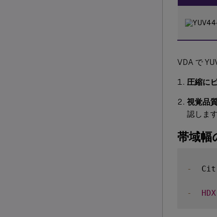
VDA で 
圧縮に
視覚品
認しま
帯域幅
-
  C
-
HDX