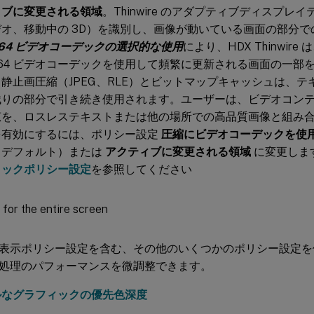
ィブに変更される領域
。Thinwire のアダプティブディスプ
オ、移動中の 3D）を識別し、画像が動いている画面の部分でのみ
264 ビデオコーデックの選択的な使用
により、HDX Thinwir
264 ビデオコーデックを使用して頻繁に更新される画面の一部
静止画圧縮（JPEG、RLE）とビットマップキャッシュは、
残りの部分で引き続き使用されます。ユーザーは、ビデオコン
恵を、ロスレステキストまたは他の場所での高品質画像と組み
を有効にするには、ポリシー設定
圧縮にビデオコーデックを使
（デフォルト）または
アクティブに変更される領域
に変更しま
ィックポリシー設定
を参照してください
表示ポリシー設定を含む、その他のいくつかのポリシー設定を
処理のパフォーマンスを微調整できます。
ルなグラフィックの優先色深度