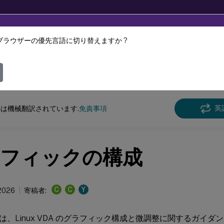
ブラウザーの優先言語に切り替えますか ?
ツは動的に機械翻訳されています。
フィ
クス バーチャル デリバリー エージェント
Linux Virtual Delivery Agent 2107
英
は機械翻訳されています.
免責事項
フィックの構成
C
C
Y
 2026
寄稿者:
は、Linux VDA のグラフィック構成と微調整に関するガイダ