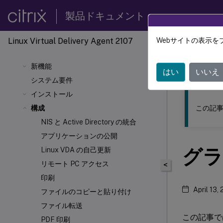
製品ドキュメント
Linux Virtual Delivery Agent 2107
Webサイトの表示を
このコンテン
新機能
リナッ
はい
いいえ
システム要件
インストール
この記事
構成
NIS と Active Directory の統合
アプリケーションの公開
グラ
Linux VDA の自己更新
リモート PC アクセス
<
印刷
April 13,
ファイルのコピーと貼り付け
ファイル転送
この記事で
PDF 印刷