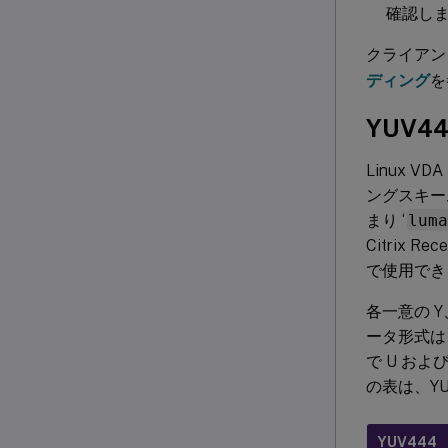
確認し
クライアン
ディング
を
YUV
Linux 
ングスキー
まり ‘
lum
Citrix Rec
で使用でき
各一意の Y
ータ形式は
で U お
の表は、YU
YUV444