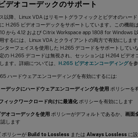
65 ビデオコーデックのサポート
リース以降、Linux VDA はリモートグラフィックとビデオのハ
 H.265 ビデオコーデックをサポートしています。この機能は、Citrix
4.10 から 4.12 および Citrix Workspace app 1808 for W
用するには、Linux VDA とクライアントの両方で有効にします
A インターフェイスを使用した H.265 デコードをサポートして
の H.265 デコードは無視され、セッションは H.264 ビ
します。詳細については、
H.265 ビデオエンコーディング
を
H.265 ハードウェアエンコーディングを有効にするには:
コーデックにハードウェアエンコーディングを使用
ポリシーを
ラフィックワークロード向けに最適化
ポリシーを有効にします
ビデオコーデックを使用
ポリシーがデフォルトであるか、
画面
確認します
質
ポリシーが
Build to Lossless
または
Always Lossless
に設