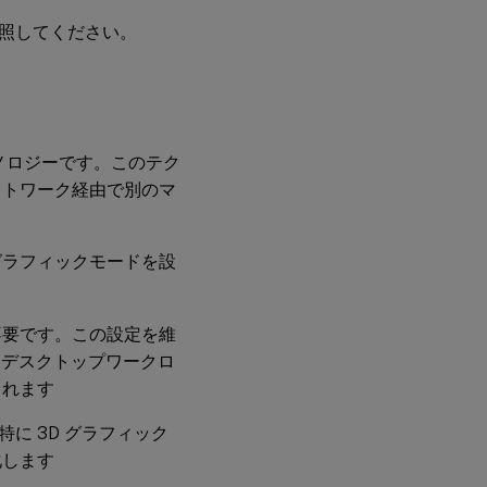
ー
照してください。
テ
ィ
ン
グ
既
テクノロジーです。このテク
知
の
ットワーク経由で別のマ
問
題
と
グラフィックモードを設
制
限
事
項
不要です。この設定を維
的なデスクトップワークロ
されます
し、特に 3D グラフィック
化します