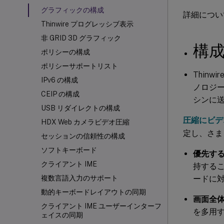
グラフィックの構成
詳細につい
Thinwire プログレッシブ表示
非 GRID 3D グラフィック
構
ポリシーの構成
ポリシーサポートリスト
Thin
IPv6 の構成
ノロジ
CEIP の構成
シンに
USB リダイレクトの構成
圧縮にビデ
HDX
Web カメラビデオ圧縮
定し、さま
セッションの信頼性の構成
ソフトキーボード
優先す
クライアント IME
持すること
ードに
複数言語入力のサポート
動的キーボードレイアウトの同期
画面全
クライアント IME ユーザーインターフ
を多用
ェイスの同期