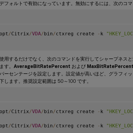
デフォルトで有効になっています。無効にするには、次のコマ
opt
/
Citrix
/
VDA
/
bin
/
ctxreg create 
-
k 
"HKEY_LOC
使用するだけでなく、次のコマンドを実行してシャープネスと
ます。
AverageBitRatePercent
および
MaxBitRatePercen
パーセンテージを設定します。設定値が高いほど、グラフィッ
下します。推奨設定範囲は 50～100 です。
opt
/
Citrix
/
VDA
/
bin
/
ctxreg create 
-
k 
"HKEY_LOC
opt
/
Citrix
/
VDA
/
bin
/
ctxreg create 
-
k 
"HKEY_LOC