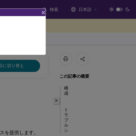
検索
日本語
×
ードバックを提供する
語に切り替え
この記事の概要
構
成
>
ト
ラ
ブ
ル
シ
ンスを提供します。
ュ