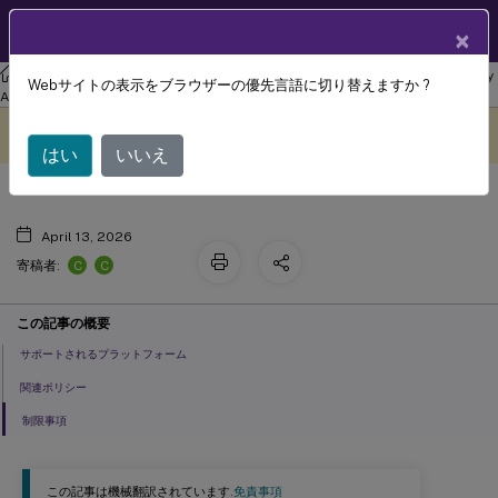
製品ドキュメン
JA
×
ト
リナックス バーチャル デリバリー エージェント
Linux Virtual Delivery
Webサイトの表示をブラウザーの優先言語に切り替えますか ?
ファイルのコピーと貼り付け
Agent 2204
このコンテンツは動的に機械
フィードバックを提供する
翻訳されています。
はい
いいえ
April 13, 2026
C
C
寄稿者:
この記事の概要
サポートされるプラットフォーム
関連ポリシー
制限事項
この記事は機械翻訳されています.
免責事項