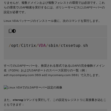
りませんが、複数ドメインおよび複数フォレストの環境では必須です。これ
らの環境でLDAP検索を実行するには、ポリシーサービスにLDAPサーバーの
設定が必要です。
Linux VDAパッケージのインストール後に、次のコマンドを実行します。
/
opt
/
Citrix
/
VDA
/
sbin
/
ctxsetup
.
sh

すべてのLDAPサーバーを、推奨される形式であるLDAPの完全修飾ドメイン
名（FQDN）およびLDAPポートのスペース区切りの一覧（例：
ad1.mycompany.com:389 ad2.mycomany.com:389）で入力します。
また、
ctxreg
コマンドを実行して、この設定をレジストリに直接書き込むこ
ともできます：