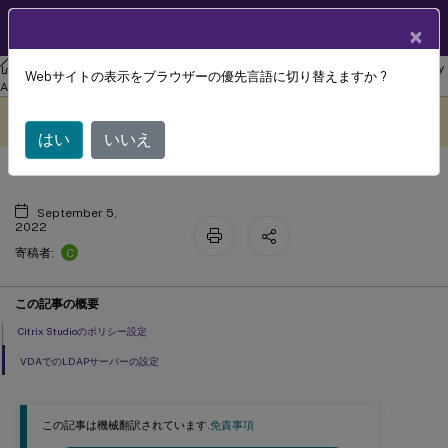
製品ドキュメン
JA
×
ト
リナックス バーチャル デリバリー エージェント
Linux Virtual Delivery
Webサイトの表示をブラウザーの優先言語に切り替えますか ?
ポリシーおよびLDAPサーバーの設定
Agent 2204
このコンテンツは動的に機械
フィードバックを提供する
翻訳されています。
はい
いいえ
September 5,
2022
C
寄稿者:
この記事の概要
Citrix Studioのポリシー設定
VDAでのLDAPサーバーの設定
この記事は機械翻訳されています.
免責事項