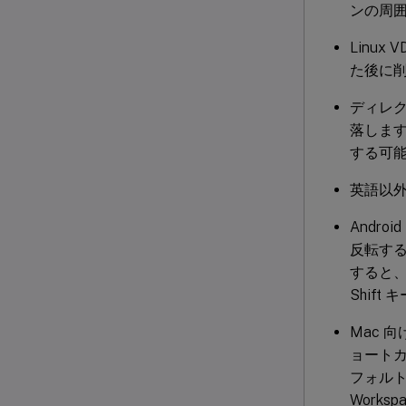
ンの周
Linu
た後に
ディレク
落しま
する可
英語以外
Andro
反転する場
すると、
Shif
Mac 向
ョートカ
フォルトで
Work