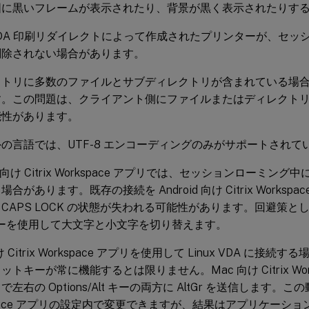
囲に黒いフレームが表示されたり、背景が黒く表示されたりす
x VDA 印刷リダイレクトによって作成されたプリンターが、セ
削除されない場合があります。
トリに多数のファイルとサブディレクトリが含まれている場合
す。この問題は、クライアント側にファイルまたはディレクト
能性があります。
の言語では、UTF-8 エンコーディングのみがサポートされて
id 向け Citrix Workspace アプリでは、セッションローミング中
合があります。既存の接続を Android 向け Citrix Worksp
CAPS LOCK の状態が失われる可能性があります。回避策
t キーを使用して大文字と小文字を切り替えます。
け Citrix Workspace アプリを使用して Linux VDA に接続
ットキーが常に機能するとは限りません。Mac 向け Citrix Wor
左右の Options/Alt キーの両方に AltGr を送信します。この動作
space アプリの設定内で変更できますが、結果はアプリケーシ