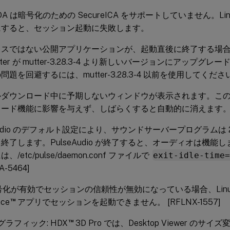
 VDA は暗号化のための SecureICA をサポートしていません。Linux 
にすると、セッション起動に失敗します。
レスではない公開アプリケーションが、起動直後に終了する場
ter が mutter-3.28.3-4 より新しいバージョンにアップグ
題を回避するには、mutter-3.28.3-4 以前を使用してください。 
ルダウンロード中に予期しないウィンドウが表示されます。こ
ード機能に影響を与えず、しばらくすると自動的に消えます。 [LN
eAudio のデフォルト設定により、サウンドサーバープログラムは
終了します。PulseAudio が終了すると、オーディオは機能
、/etc/pulse/daemon.conf ファイルで
exit-idle-time
A-5464]
暗号化が有効でセッションの信頼性が無効になっている場合、Linux 向
™
ace
アプリでセッションを起動できません。 [RFLNX-1557]
™
u グラフィック: HDX
3D Pro では、Desktop Viewer の