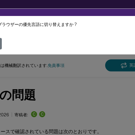
ブラウザーの優先言語に切り替えますか ?
ツは動的に機械翻訳されています。
フィ
クス バーチャル デリバリー エージェント
Linux Virtual Delivery Agent 2204
英
は機械翻訳されています.
免責事項
の問題
C
C
 2026
寄稿者:
リースで確認されている問題は次のとおりです。