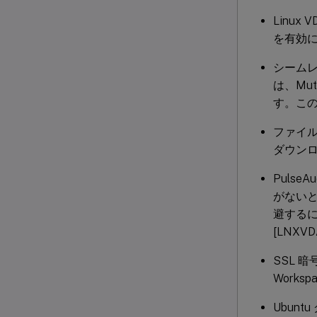
Linux
を有効
シーム
は、Mut
す。この問
ファイ
ダウンロ
Puls
がないと
避するには
[LNXVD
SSL 
Worksp
Ubunt