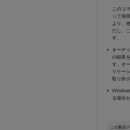
このコマン
って保持
より、他
だし、こ
す。
オーディ
の録音
す。オ
リケー
取り外
Windo
る場合
この製品