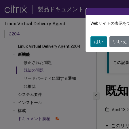
製品ドキュメント
Linux Virtual Delivery Agent
Webサイトの表示を
このコンテン
2204
リナッ
はい
いいえ
Linux Virtual Delivery Agent 2204
新機能
この記事
修正された問題
既知の問題
サードパーティに関する通知
既知
非推奨
システム要件
<
インストール
April 13,
構成
ドキュメント履歴
このリ