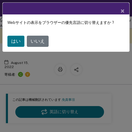
製品ドキュメン
JA
×
ト
リナックス バーチャル デリバリー エージェント
Linux Virtual Delivery
Webサイトの表示をブラウザーの優先言語に切り替えますか ?
認証
Agent 2206
このコンテンツは動的に機械
フィードバックを提供する
翻訳されています。
はい
いいえ
August 15,
2022
C
Y
寄稿者:
この記事は機械翻訳されています.
免責事項
英語に切り替え