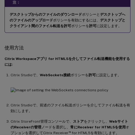
注：
デスクトップからのファイルのダウンロード
ポリシーと
デスクトップへ
のファイルのアップロード
ポリシーを有効にするには、
デスクトップと
クライアント間のファイル転送を許可
ポリシーを
許可
に設定します。
使用方法
Citrix Workspaceアプリ for HTML5を介してファイル転送機能を使用する
には:
Citrix Studioで、
WebSockets接続
ポリシーを
許可
に設定します。
Citrix Studioで、前述のファイル転送ポリシーを介してファイル転送を有
効にします。
Citrix StoreFront管理コンソールで、
ストア
をクリックし、
Webサイト
のReceiverの管理
ノードを選択し、
常にReceiver for HTML5を使用
オ
™
プションを選択してCitrix Receiver
for HTML5を有効にします。