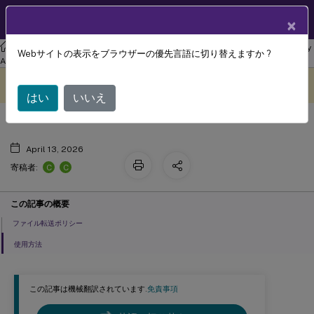
製品ドキュメン
JA
×
ト
リナックス バーチャル デリバリー エージェント
Linux Virtual Delivery
Webサイトの表示をブラウザーの優先言語に切り替えますか ?
ファイル転送
Agent 2207
このコンテンツは動的に機械
フィードバックを提供する
翻訳されています。
はい
いいえ
April 13, 2026
C
C
寄稿者:
この記事の概要
ファイル転送ポリシー
使用方法
この記事は機械翻訳されています.
免責事項