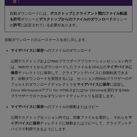
注：
自動ダウンロードには、
デスクトップとクライアント間のファイル転送
を許可
ポリシーと
デスクトップからのファイルのダウンロード
ポリシー
が
許可
に設定されている必要があります。
自動ダウンロードのユースケースを次に示します。
マイデバイスに保存
へのファイルのダウンロード
公開デスクトップおよびWebブラウザーアプリケーションセッション内で
は、WebサイトからダウンロードしたファイルをVDA上の
マイデバイスに
保存
ディレクトリに保存して、クライアントデバイスに自動転送できま
す。自動ダウンロードを実現するには、セッション内Webブラウザーのデ
フォルトのダウンロードディレクトリを
マイデバイスに保存
に設定し、
Citrix Workspaceアプリ for HTML5またはfor Chromeを実行するWeb
ブラウザーでローカルダウンロードディレクトリを設定します。
マイデバイスに保存
へのファイルの移動またはコピー
公開デスクトップセッション内では、対象ファイルを選択し、それらを
マ
イデバイスに保存
ディレクトリに移動またはコピーして、クライアントデ
バイスで利用できるようにします。