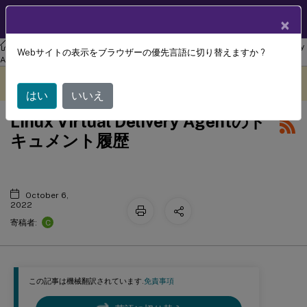
製品ドキュメン
JA
×
ト
リナックス バーチャル デリバリー エージェント
Linux Virtual Delivery
Webサイトの表示をブラウザーの優先言語に切り替えますか ?
Agent 2207
このコンテンツは動的に機械
フィードバックを提供する
翻訳されています。
はい
いいえ
Linux Virtual Delivery Agentのド
キュメント履歴
October 6,
2022
C
寄稿者:
この記事は機械翻訳されています.
免責事項