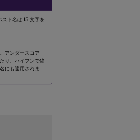
ンス
トー
ル
ホスト名は 15 文字を
手順7:
NVIDIA
GRIDド
ライバ
さい。アンダースコア
ーのイ
ンスト
めたり、ハイフンで終
ール
ホスト名にも適用されま
手順
8:
Linux
VDA
の構
成
手順 9:
XDPing
の実行