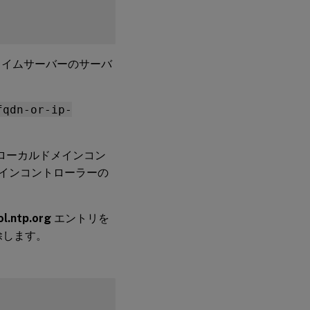
タイムサーバーのサーバ
fqdn-or-ip-
、ローカルドメインコン
 ドメインコントローラーの
ol.ntp.org
エントリを
除します。