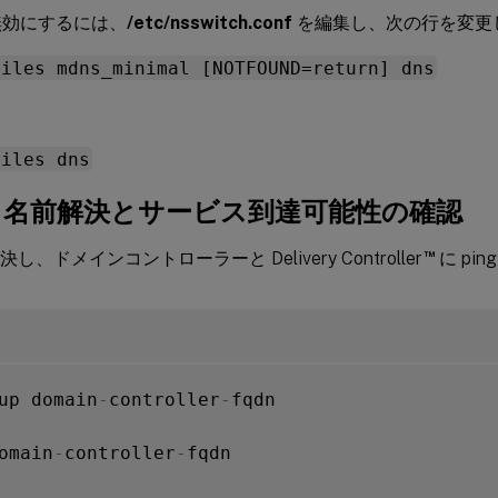
効にするには、
/etc/nsswitch.conf
を編集し、次の行を変更
files mdns_minimal [NOTFOUND=return] dns
files dns
1f: 名前解決とサービス到達可能性の確認
™
決し、ドメインコントローラーと Delivery Controller
に pi
up domain
-
controller
-
fqdn

omain
-
controller
-
fqdn
