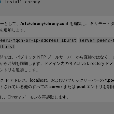
t
 install chrony

ーザーとして、
/etc/chrony/chrony.conf
を編集し、各リモート
を追加します。
peer1-fqdn-or-ip-address iburst
server peer2-
iburst
開では、パブリック NTP プールサーバーから直接ではなく
ら時刻を同期します。ドメイン内の各 Active Directory
ントリを追加します。
 IP アドレス、localhost、およびパブリックサーバーの
*.po
トされている他のすべての
server
または
pool
エントリを削
し、Chrony デーモンを再起動します。