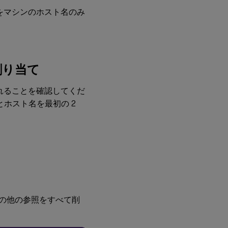
手順4:
をマシンのホスト名のみ
前提条
件とし
て.NET
Runtime
6.0をイ
ンスト
割り当て
ール
手順
されることを確認してくだ
5:
とホスト名を最初の 2
Linux
VDA
パッ
ケー
ジの
ダウ
ンロ
ード
手順
の他の参照をすべて削
6:
Linux
VDA
のイ