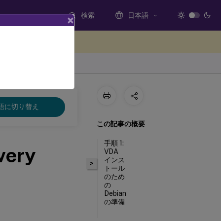
検索
日本語
×
ードバックを提供する
語に切り替え
この記事の概要
手順 1:
very
VDA
インス
>
トール
のため
の
Debian
の準備