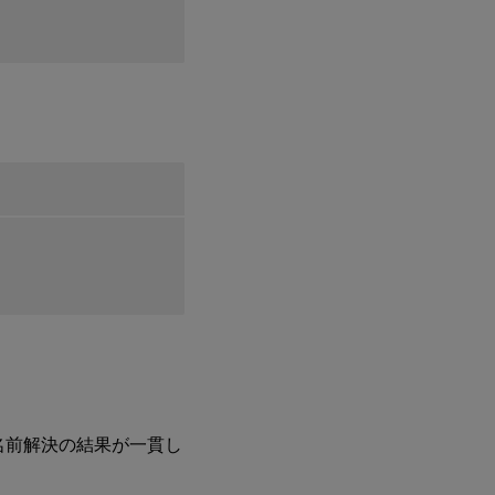
手順
10:
Linux
VDA
の実
行
手順 11:
Citrix
Virtual
Apps ま
たは
Citrix
Virtual
Desktops
™
でのマ
シンカタ
ログの作
成
、名前解決の結果が一貫し
手順 12:
Citrix
Virtual
™