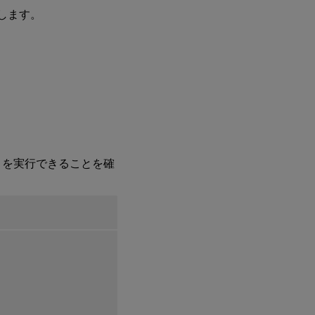
Apps
します。
または
Citrix
Virtual
Desktops
でのデリ
バリーグ
ループの
作成
ng を実行できることを確