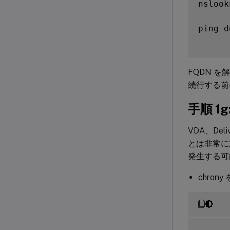
nslook
ping d
FQDN 
続行する前
手順 1
VDA、De
とは非常に
発生する可
chro