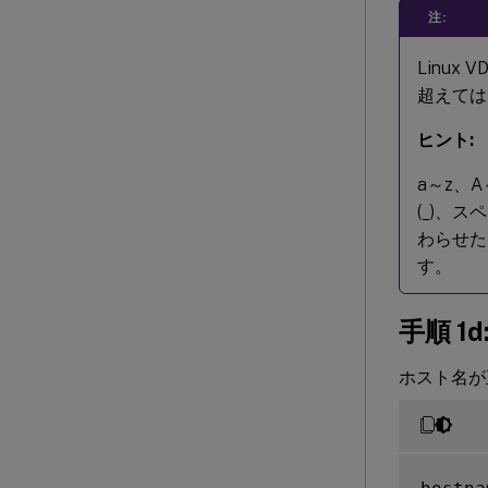
注:
Linux
超えては
ヒント:
a～z、
(_)、
わらせたり
す。
手順 1
ホスト名が