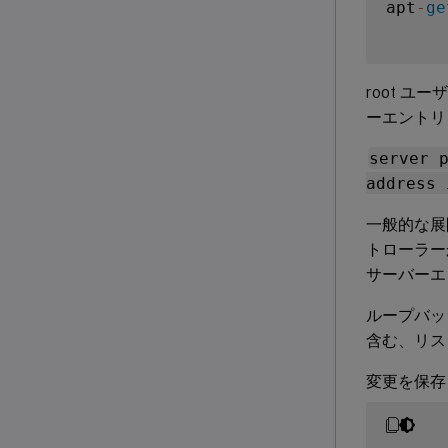
apt
-
ge
root ユ
ーエントリ
server 
address 
一般的な展
トローラーか
サーバーエ
ループバック
含む、リス
変更を保存