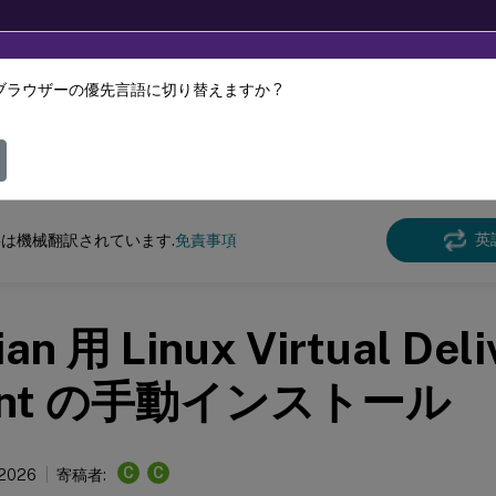
ブラウザーの優先言語に切り替えますか ?
ツは動的に機械翻訳されています。
フィ
クス バーチャル デリバリー エージェント
Linux Virtual Delivery Agent 2207
英
は機械翻訳されています.
免責事項
an 用 Linux Virtual Deli
ent の手動インストール
C
C
 2026
寄稿者: