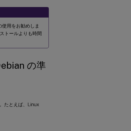
手
順
2:
ハ
イ
の使用をお勧めしま
パ
ストールよりも時間
ー
バ
イ
ザ
ー
の
bian の準
準
備
ステップ
3: Linux
仮想マシ
ン (VM)
とえば、Linux
を
Windows
ドメイン
に追加