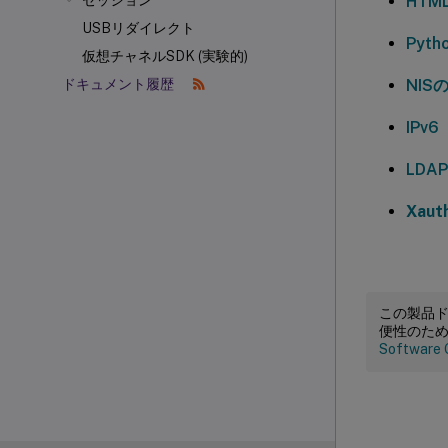
HTM
セッション
USBリダイレクト
Pyt
仮想チャネルSDK (実験的)
NISの
ドキュメント履歴
IPv6
LDA
Xauth
この製品
便性のた
Software 