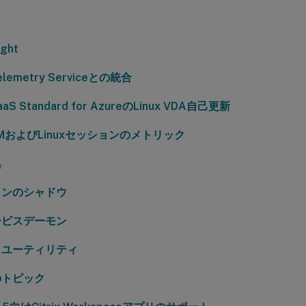
ight
 Telemetry Serviceとの統合
 DaaS Standard for AzureのLinux VDA自己更新
 VMおよびLinuxセッションのメトリック
集
ョンのシャドウ
ービスデーモン
とユーティリティ
のトピック