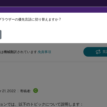
ブラウザーの優先言語に切り替えますか ?
ツは動的に機械翻訳されています。
フィ
クス バーチャル デリバリー エージェント
Linux Virtual Delivery Agent 2210
英
は機械翻訳されています.
免責事項
C
 21, 2022
寄稿者:
ョンでは、以下のトピックについて説明します：