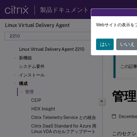
製品ドキュメント
Linux Virtual Delivery Agent
Webサイトの表示を
このコンテン
2210
リナッ
はい
いいえ
Linux Virtual Delivery Agent 2210
新機能
この記事
システム要件
インストール
構成
管理
管理
CEIP
<
HDX
Insight
December
Citrix Telemetry Service との統合
Citrix DaaS Standard for Azure 用
Linux VDA のセルフアップデート
このセクシ