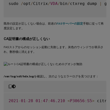
sudo 
/
opt
/
Citrix
/
VDA
/
bin
/
ctxreg dump 
|
 gr
既存の設定が正しくない場合は、前述の
FASサーバーの設定
手順に従って再
度設定します。
CA証明書の構成が正しくない
FASストアからのセッション起動に失敗します。灰色のウィンドウが表示さ
れ、数秒後に消えます。
/var/log/xdl/hdx.log
を確認し、次のようなエラーログを見つけます：
2021
-
01
-
28
01
:
47
:
46.210
<
P30656
:
S5
>
 citri