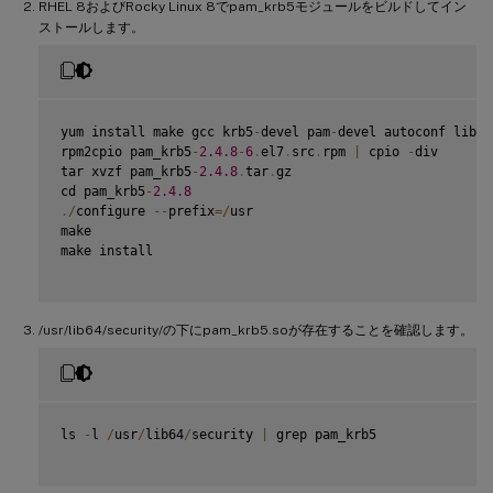
RHEL 8およびRocky Linux 8でpam_krb5モジュールをビルドしてイン
ストールします。
yum install make gcc krb5
-
devel pam
-
devel autoconf libtoo
rpm2cpio pam_krb5
-
2.4
.8
-
6
.
el7
.
src
.
rpm 
|
 cpio 
-
div

tar xvzf pam_krb5
-
2.4
.8
.
tar
.
gz

cd pam_krb5
-
2.4
.8
.
/
configure 
--
prefix
=
/
usr

make

make install

/usr/lib64/security/の下にpam_krb5.soが存在することを確認します。
ls 
-
l 
/
usr
/
lib64
/
security 
|
 grep pam_krb5
