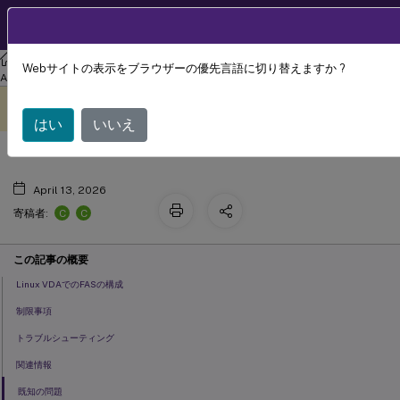
製品ドキュメン
JA
ト
リナックス バーチャル デリバリー エージェント
Linux Virtual Delivery
Webサイトの表示をブラウザーの優先言語に切り替えますか ?
フェデレーション認証サービス
Agent 2210
このコンテンツは動的に機械
フィードバックを提供する
翻訳されています。
はい
いいえ
April 13, 2026
C
C
寄稿者:
この記事の概要
Linux VDAでのFASの構成
制限事項
トラブルシューティング
関連情報
既知の問題