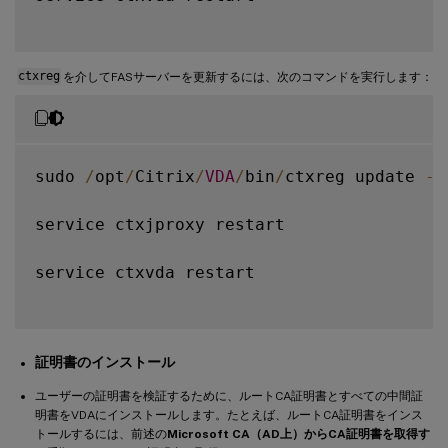
ctxreg
を介してFASサーバーを更新するには、次のコマンドを実行します：
sudo 
/
opt
/
Citrix
/
VDA
/
bin
/
ctxreg update 
-
k
service ctxjproxy restart

service ctxvda restart

証明書のインストール
ユーザーの証明書を検証するために、ルートCA証明書とすべての中間証
明書をVDAにインストールします。たとえば、ルートCA証明書をインス
トールするには、前述の
Microsoft CA（AD上）からCA証明書を取得す