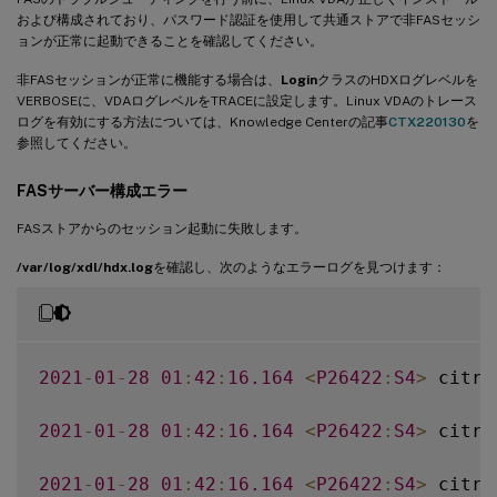
および構成されており、パスワード認証を使用して共通ストアで非FASセッシ
ョンが正常に起動できることを確認してください。
非FASセッションが正常に機能する場合は、
Login
クラスのHDXログレベルを
VERBOSEに、VDAログレベルをTRACEに設定します。Linux VDAのトレース
ログを有効にする方法については、Knowledge Centerの記事
CTX220130
を
参照してください。
FASサーバー構成エラー
FASストアからのセッション起動に失敗します。
/var/log/xdl/hdx.log
を確認し、次のようなエラーログを見つけます：
2021
-
01
-
28
01
:
42
:
16.164
<
P26422
:
S4
>
 citri
2021
-
01
-
28
01
:
42
:
16.164
<
P26422
:
S4
>
 citri
2021
-
01
-
28
01
:
42
:
16.164
<
P26422
:
S4
>
 citri