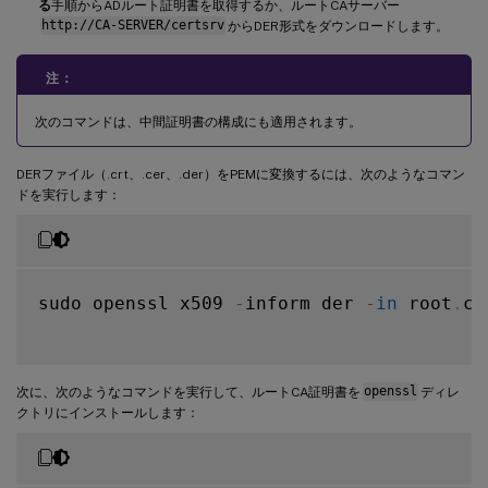
る
手順からADルート証明書を取得するか、ルートCAサーバー
http://CA-SERVER/certsrv
からDER形式をダウンロードします。
注：
次のコマンドは、中間証明書の構成にも適用されます。
DERファイル（.crt、.cer、.der）をPEMに変換するには、次のようなコマン
ドを実行します：
sudo openssl x509 
-
inform der 
-
in
 root
.
ce
次に、次のようなコマンドを実行して、ルートCA証明書を
openssl
ディレ
クトリにインストールします：