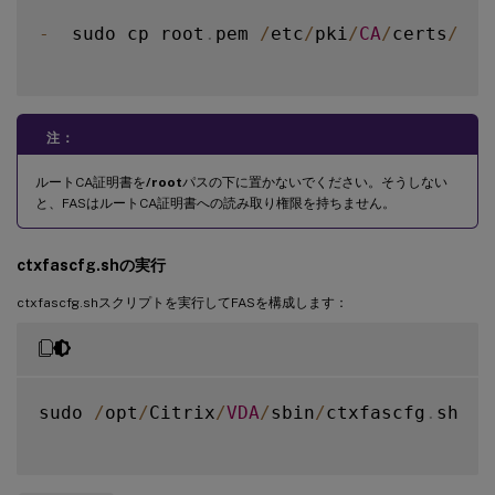
-
  sudo cp root
.
pem 
/
etc
/
pki
/
CA
/
certs
/
注：
ルートCA証明書を
/root
パスの下に置かないでください。そうしない
と、FASはルートCA証明書への読み取り権限を持ちません。
ctxfascfg.shの実行
ctxfascfg.shスクリプトを実行してFASを構成します：
sudo 
/
opt
/
Citrix
/
VDA
/
sbin
/
ctxfascfg
.
sh
