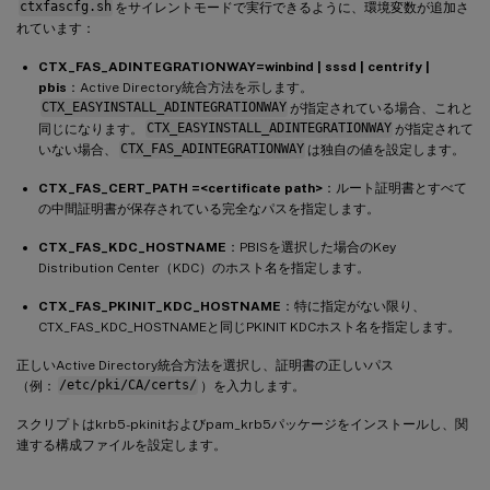
ctxfascfg.sh
をサイレントモードで実行できるように、環境変数が追加さ
れています：
CTX_FAS_ADINTEGRATIONWAY=winbind | sssd | centrify |
pbis
：Active Directory統合方法を示します。
CTX_EASYINSTALL_ADINTEGRATIONWAY
が指定されている場合、これと
同じになります。
CTX_EASYINSTALL_ADINTEGRATIONWAY
が指定されて
いない場合、
CTX_FAS_ADINTEGRATIONWAY
は独自の値を設定します。
CTX_FAS_CERT_PATH =<certificate path>
：ルート証明書とすべて
の中間証明書が保存されている完全なパスを指定します。
CTX_FAS_KDC_HOSTNAME
：PBISを選択した場合のKey
Distribution Center（KDC）のホスト名を指定します。
CTX_FAS_PKINIT_KDC_HOSTNAME
：特に指定がない限り、
CTX_FAS_KDC_HOSTNAMEと同じPKINIT KDCホスト名を指定します。
正しいActive Directory統合方法を選択し、証明書の正しいパス
（例：
/etc/pki/CA/certs/
）を入力します。
スクリプトはkrb5-pkinitおよびpam_krb5パッケージをインストールし、関
連する構成ファイルを設定します。