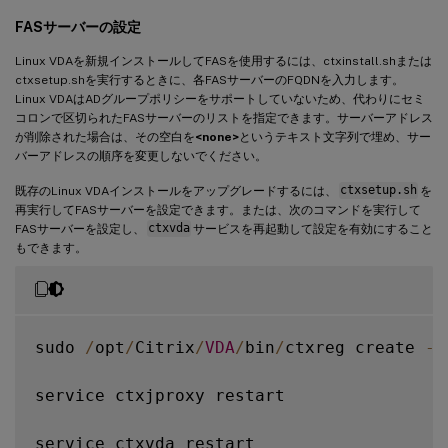
FASサーバーの設定
Linux VDAを新規インストールしてFASを使用するには、ctxinstall.shまたは
ctxsetup.shを実行するときに、各FASサーバーのFQDNを入力します。
Linux VDAはADグループポリシーをサポートしていないため、代わりにセミ
コロンで区切られたFASサーバーのリストを指定できます。サーバーアドレス
が削除された場合は、その空白を
<none>
というテキスト文字列で埋め、サー
バーアドレスの順序を変更しないでください。
既存のLinux VDAインストールをアップグレードするには、
ctxsetup.sh
を
再実行してFASサーバーを設定できます。または、次のコマンドを実行して
FASサーバーを設定し、
ctxvda
サービスを再起動して設定を有効にすること
もできます。
sudo 
/
opt
/
Citrix
/
VDA
/
bin
/
ctxreg create 
-
k
service ctxjproxy restart

service ctxvda restart
