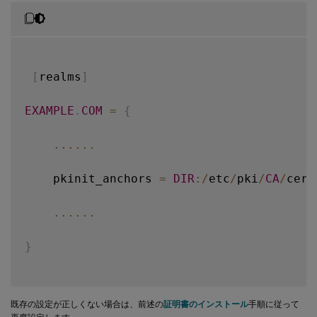
2021
-
01
-
28
01
:
47
:
48.060
<
P30656
:
S5
>
 citri
[
realms
]
EXAMPLE
.
COM
=
{
...
...
    pkinit_anchors 
=
DIR
:
/
etc
/
pki
/
CA
/
cert
...
...
}
既存の設定が正しくない場合は、前述の
証明書のインストール
手順に従って