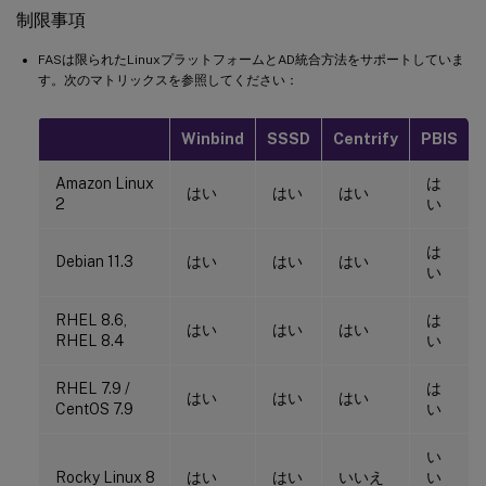
制限事項
FASは限られたLinuxプラットフォームとAD統合方法をサポートしていま
す。次のマトリックスを参照してください：
Winbind
SSSD
Centrify
PBIS
Amazon Linux
は
はい
はい
はい
2
い
は
Debian 11.3
はい
はい
はい
い
RHEL 8.6,
は
はい
はい
はい
RHEL 8.4
い
RHEL 7.9 /
は
はい
はい
はい
CentOS 7.9
い
い
Rocky Linux 8
はい
はい
いいえ
い