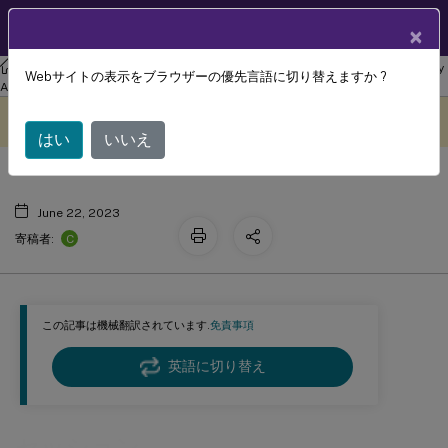
製品ドキュメン
JA
×
ト
リナックス バーチャル デリバリー エージェント
Linux Virtual Delivery
Webサイトの表示をブラウザーの優先言語に切り替えますか ?
セッション
Agent 2303
このコンテンツは動的に機械
フィードバックを提供する
翻訳されています。
はい
いいえ
June 22, 2023
C
寄稿者:
この記事は機械翻訳されています.
免責事項
英語に切り替え
セッション