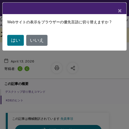
製品ドキュメン
JA
×
ト
リナックス バーチャル デリバリー エージェント
Linux Virtual Delivery
Webサイトの表示をブラウザーの優先言語に切り替えますか ?
セッションユーザーによるカスタムデ
Agent 2303
このコンテンツは動的に機械
フィードバックを提供する
スクトップ環境
翻訳されています。
はい
いいえ
April 13, 2026
C
C
寄稿者:
この記事の概要
デスクトップ切り替えコマンド
KDEのヒント
この記事は機械翻訳されています.
免責事項