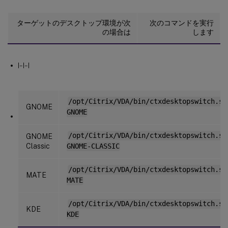
ターゲットのデスクトップ環境が次
次のコマンドを実行
の場合は
します
|–|–|
/opt/Citrix/VDA/bin/ctxdesktopswitch.sh
GNOME
GNOME
/opt/Citrix/VDA/bin/ctxdesktopswitch.sh
GNOME
Classic
GNOME-CLASSIC
/opt/Citrix/VDA/bin/ctxdesktopswitch.sh
MATE
MATE
/opt/Citrix/VDA/bin/ctxdesktopswitch.sh
KDE
KDE