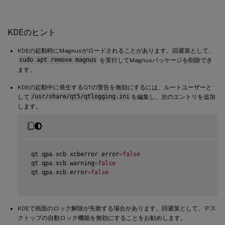
KDEのヒント
KDEの起動時にMagnusがロードされることがあります。回避策として、
sudo apt remove magnus
を実行してMagnusパッケージを削除でき
ます。
KDEの起動中に発生するQTの警告を無効にするには、ルートユーザーと
して
/usr/share/qt5/qtlogging.ini
を編集し、次のエントリを追加
します。
 qt
.
qpa
.
xcb
.
xcberror
.
error
=
false
 qt
.
qpa
.
xcb
.
warning
=
false
 qt
.
qpa
.
xcb
.
error
=
false
KDEで画面のロック解除が失敗する場合があります。回避策として、デス
クトップの自動ロック機能を無効にすることをお勧めします。