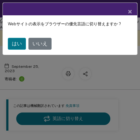
製品ドキュメン
JA
×
ト
リナックス バーチャル デリバリー エージェント
Linux Virtual Delivery
Webサイトの表示をブラウザーの優先言語に切り替えますか ?
認証
Agent 2305
このコンテンツは動的に機械
フィードバックを提供する
翻訳されています。
はい
いいえ
September 25,
2023
C
寄稿者:
この記事は機械翻訳されています.
免責事項
英語に切り替え