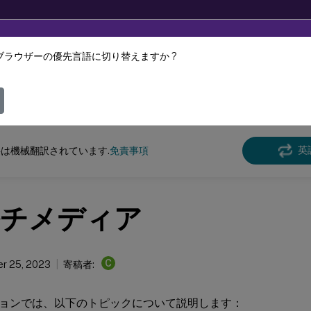
ブラウザーの優先言語に切り替えますか ?
ツは動的に機械翻訳されています。
フィ
クス バーチャル デリバリー エージェント
Linux Virtual Delivery Agent 2305
英
は機械翻訳されています.
免責事項
チメディア
C
r 25, 2023
寄稿者:
ョンでは、以下のトピックについて説明します：