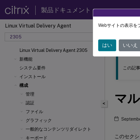
製品ドキュメント
Linux Virtual Delivery Agent
Webサイトの表示を
このコンテン
2305
リナッ
はい
いいえ
Linux Virtual Delivery Agent 2305
新機能
この記事
システム要件
インストール
構成
マル
管理
認証
<
ファイル
Septembe
グラフィック
一般的なコンテンツリダイレクト
このセクシ
キーボード