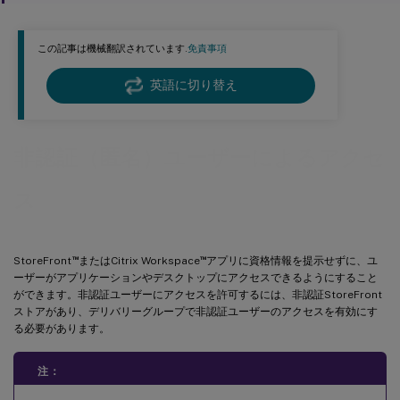
この記事は機械翻訳されています.
免責事項
英語に切り替え
非認証（匿名）ユーザーによるアクセ
ス
™
™
StoreFront
またはCitrix Workspace
アプリに資格情報を提示せずに、ユ
ーザーがアプリケーションやデスクトップにアクセスできるようにすること
ができます。非認証ユーザーにアクセスを許可するには、非認証StoreFront
ストアがあり、デリバリーグループで非認証ユーザーのアクセスを有効にす
る必要があります。
注：