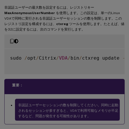
非認証ユーザーの最大数を設定するには、レジストリキー
MaxAnonymousUserNumber
を使用します。この設定は、単一のLinux
VDAで同時に実行される非認証ユーザーセッションの数を制限します。この
レジストリ設定を構成するには、
ctxreg
ツールを使用します。たとえば、値
を32に設定するには、次のコマンドを実行します。
sudo 
/
opt
/
Citrix
/
VDA
/
bin
/
ctxreg update 
-
k
重要：
非認証ユーザーセッションの数を制限してください。同時に起動
されるセッションが多すぎると、VDAで利用可能なメモリが不足
するなど、問題が発生する可能性があります。