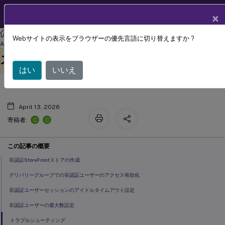
製品ドキュメン
JA
×
ト
リナックス バーチャル デリバリー エージェント
Linux Virtual Delivery
Webサイトの表示をブラウザーの優先言語に切り替えますか ?
非認証（匿名）ユーザーによるアクセ
Agent 2308
このコンテンツは動的に機械
フィードバックを提供する
ス
翻訳されています。
はい
いいえ
April 13, 2026
C
C
寄稿者:
この記事の概要
非認証StoreFrontストアの作成
デリバリーグループでの非認証ユーザーのアクセス有効化
非認証ユーザーセッションのアイドルタイムアウト設定
非認証ユーザーの最大数設定
トラブルシューティング