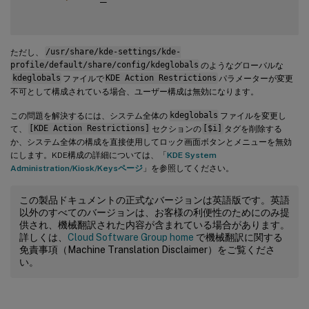
ただし、
/usr/share/kde-settings/kde-
profile/default/share/config/kdeglobals
のようなグローバルな
kdeglobals
ファイルで
KDE Action Restrictions
パラメーターが変更
不可として構成されている場合、ユーザー構成は無効になります。
この問題を解決するには、システム全体の
kdeglobals
ファイルを変更し
て、
[KDE Action Restrictions]
セクションの
[$i]
タグを削除する
か、システム全体の構成を直接使用してロック画面ボタンとメニューを無効
にします。KDE構成の詳細については、「
KDE System
Administration/Kiosk/Keysページ
」を参照してください。
この製品ドキュメントの正式なバージョンは英語版です。英語
以外のすべてのバージョンは、お客様の利便性のためにのみ提
供され、機械翻訳された内容が含まれている場合があります。
詳しくは、
Cloud Software Group home
で機械翻訳に関する
免責事項（Machine Translation Disclaimer）をご覧くださ
い。