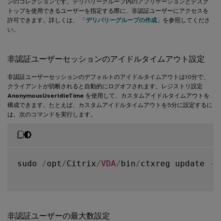
ンのコレクションです。デリバリーグループ内のアプリケーションとデスク
トップを使用できるユーザーを指定する際に、非認証ユーザーにアクセスを
許可できます。詳しくは、 「
デリバリーグループの作成
」を参照してくださ
い。
非認証ユーザーセッションのアイドルタイムアウト設定
非認証ユーザーセッションのデフォルトのアイドルタイムアウトは10分で、
クライアントが切断されると自動的にログオフされます。レジストリ設定
AnonymousUserIdleTime
を使用して、カスタムアイドルタイムアウトを
構成できます。たとえば、カスタムアイドルタイムアウトを5分に設定するに
は、次のコマンドを実行します。
sudo 
/
opt
/
Citrix
/
VDA
/
bin
/
ctxreg update 
-
k
非認証ユーザーの最大数設定