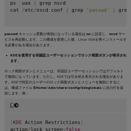
ps  uax 
|
 grep nscd

cat 
/
etc
/
nscd
.
conf 
|
 grep 
'passwd'
|
 grep
passwd
キャッシュ変数が有効になっている場合は
no
に設定し、
ncsd
サー
ビスを再起動します。この構成を変更した後、Linux VDAを再インストールす
る必要がある場合があります。
KDEを使用する非認証ユーザーセッションでロック画面ボタンが表示され
ます
。
ロック画面ボタンとメニューは、非認証ユーザーセッションではデフォルト
で無効になっています。ただし、KDEでは引き続き表示される場合がありま
す。KDEで特定のユーザーのロック画面ボタンとメニューを無効にするに
は、構成ファイル
$Home/.kde/share/config/kdeglobals
に次の行を追
加します。例：
[
KDE
 Action Restrictions
]
action
/
lock_screen
=
false