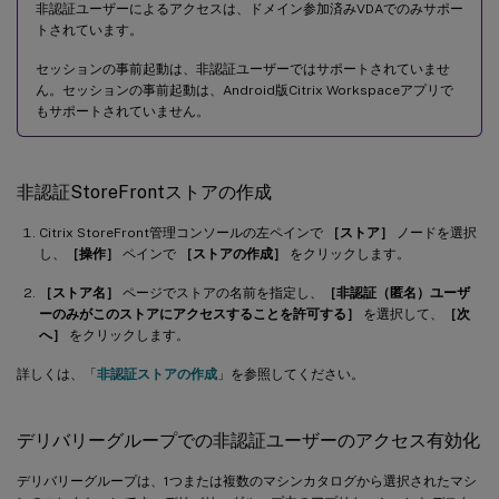
非認証ユーザーによるアクセスは、ドメイン参加済みVDAでのみサポー
トされています。
セッションの事前起動は、非認証ユーザーではサポートされていませ
ん。セッションの事前起動は、Android版Citrix Workspaceアプリで
もサポートされていません。
非認証StoreFrontストアの作成
Citrix StoreFront管理コンソールの左ペインで
［ストア］
ノードを選択
し、
［操作］
ペインで
［ストアの作成］
をクリックします。
［ストア名］
ページでストアの名前を指定し、
［非認証（匿名）ユーザ
ーのみがこのストアにアクセスすることを許可する］
を選択して、
［次
へ］
をクリックします。
詳しくは、「
非認証ストアの作成
」を参照してください。
デリバリーグループでの非認証ユーザーのアクセス有効化
デリバリーグループは、1つまたは複数のマシンカタログから選択されたマシ