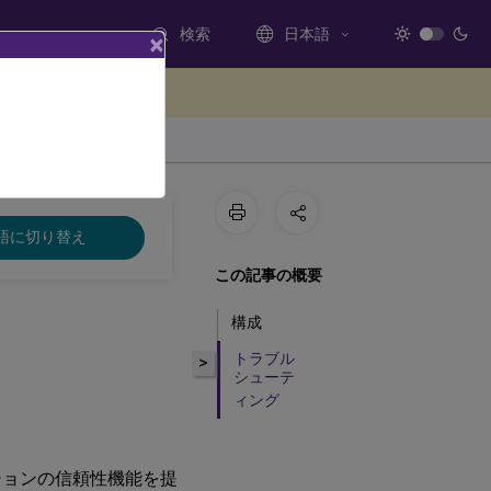
検索
日本語
×
ードバックを提供する
語に切り替え
この記事の概要
構成
トラブル
>
シューテ
ィング
ッションの信頼性機能を提