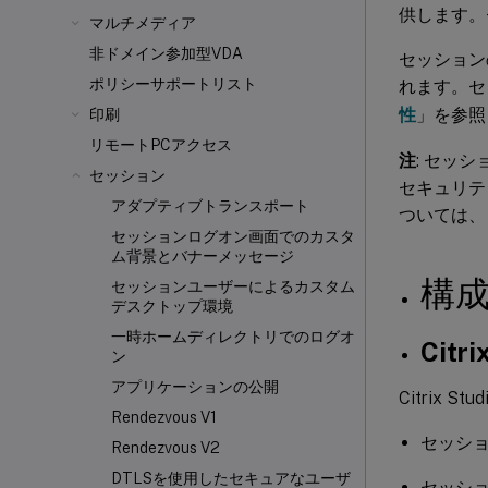
供します。
マルチメディア
非ドメイン参加型VDA
セッション
ポリシーサポートリスト
れます。セ
性
」を参照
印刷
リモートPCアクセス
注
: セッ
セッション
セキュリテ
アダプティブトランスポート
ついては、
セッションログオン画面でのカスタ
ム背景とバナーメッセージ
構
セッションユーザーによるカスタム
デスクトップ環境
一時ホームディレクトリでのログオ
Cit
ン
アプリケーションの公開
Citrix
Rendezvous V1
セッシ
Rendezvous V2
DTLSを使用したセキュアなユーザ
セッシ