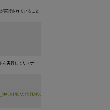
。
ーが実行されていること
ンドを実行してリスナー
_MACHINE\SYSTEM\CurrentControlSet\Control\Ci