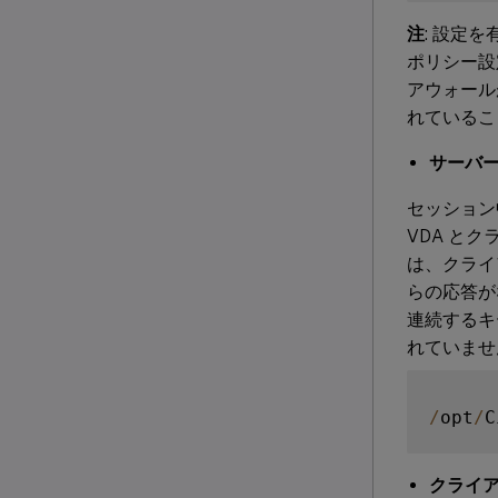
注
: 設定
ポリシー設
アウォール
れているこ
サーバ
セッション
VDA と
は、クライ
らの応答が
連続するキ
れていませ
/
opt
/
C
クライ