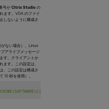
ト番号が
Citrix Studio
の
れます。VDA のファイ
止しないように構成さ
ない場合）、Linux
ープアライブメッセージ
ます。クライアントか
れます。この設定は、
は、この設定は構成さ
10 秒を使用）。
CHINE\SOFTWARE\Citrix\XTEConfig"
-
t 
"REG_DW