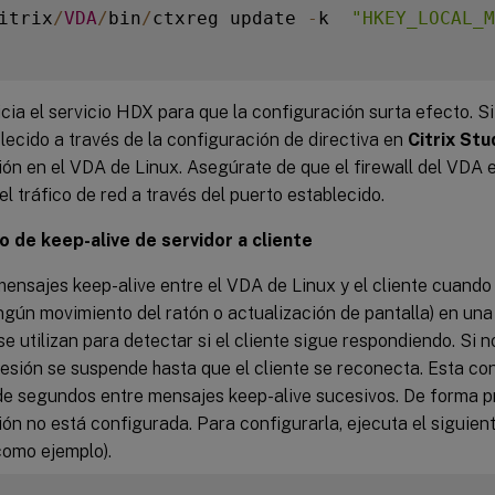
itrix
/
VDA
/
bin
/
ctxreg update 
-
k  
"HKEY_LOCAL_M
nicia el servicio HDX para que la configuración surta efecto. S
lecido a través de la configuración de directiva en
Citrix Stu
ón en el VDA de Linux. Asegúrate de que el firewall del VDA 
 el tráfico de red a través del puerto establecido.
o de keep-alive de servidor a cliente
ensajes keep-alive entre el VDA de Linux y el cliente cuando 
ngún movimiento del ratón o actualización de pantalla) en un
se utilizan para detectar si el cliente sigue respondiendo. Si 
 sesión se suspende hasta que el cliente se reconecta. Esta co
de segundos entre mensajes keep-alive sucesivos. De forma p
ón no está configurada. Para configurarla, ejecuta el siguie
omo ejemplo).