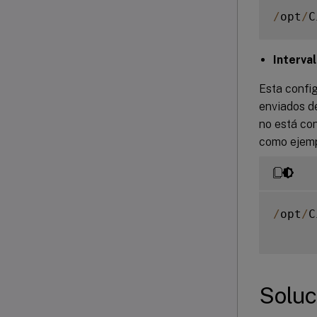
/
opt
/
C
Interval
Esta confi
enviados de
no está co
como ejemp
/
opt
/
C
Soluc