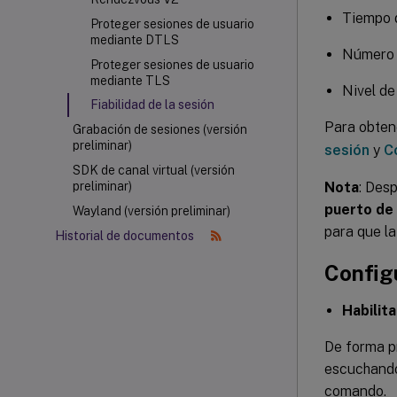
Tiempo d
Proteger sesiones de usuario
mediante DTLS
Número d
Proteger sesiones de usuario
mediante TLS
Nivel de
Fiabilidad de la sesión
Para obten
Grabación de sesiones (versión
preliminar)
sesión
y
C
SDK de canal virtual (versión
Nota
: Des
preliminar)
puerto de 
Wayland (versión preliminar)
para que la
Historial de documentos
Config
Habilit
De forma pr
escuchando 
comando.