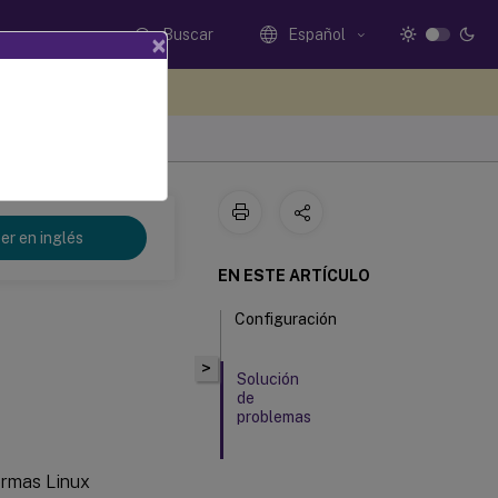
Buscar
Español
×
e sus comentarios aquí
er en inglés
EN ESTE ARTÍCULO
Configuración
>
Solución
de
problemas
formas Linux