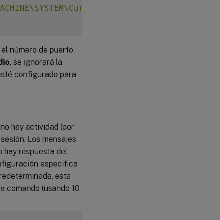
ACHINE\SYSTEM\CurrentControlSet\Control\Citr
i el número de puerto
dio
, se ignorará la
esté configurado para
no hay actividad (por
a sesión. Los mensajes
no hay respuesta del
nfiguración especifica
redeterminada, esta
nte comando (usando 10