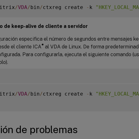
itrix
/
VDA
/
bin
/
ctxreg create 
-
k 
"HKEY_LOCAL_MA
o de keep-alive de cliente a servidor
guración especifica el número de segundos entre mensajes ke
®
sde el cliente ICA
al VDA de Linux. De forma predeterminada
nfigurada. Para configurarla, ejecuta el siguiente comando (
lo).
itrix
/
VDA
/
bin
/
ctxreg create 
-
k 
"HKEY_LOCAL_MA
ión de problemas