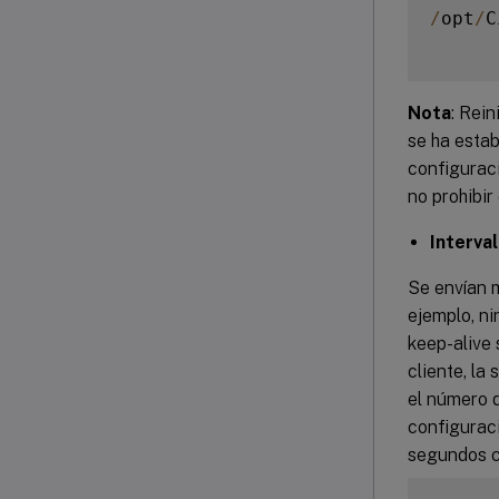
/
opt
/
C
Nota
: Rei
se ha estab
configuraci
no prohibir
Interval
Se envían m
ejemplo, ni
keep-alive 
cliente, la
el número 
configuraci
segundos c