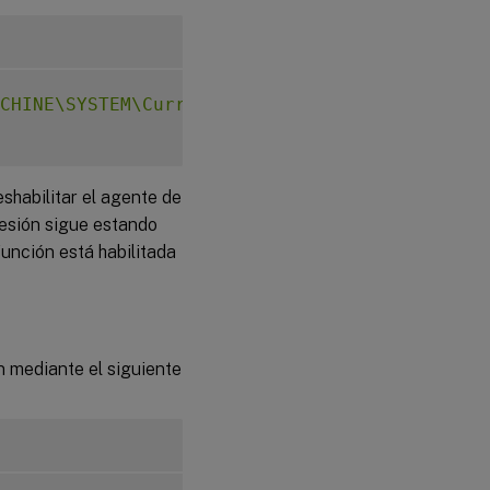
CHINE\SYSTEM\CurrentControlSet\Control\Citri
eshabilitar el agente de
 sesión sigue estando
función está habilitada
n mediante el siguiente