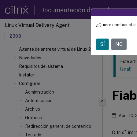
Documentación de productos
Linux Virtual Delivery Agent
¿Quiere cambiar al si
Este contenid
2308
Agente 
SÍ
NO
Agente de entrega virtual de Linux 2308
Novedades
Este art
Requisitos del sistema
legal)
Instalar
Configurar
Fiab
Administración
Autenticación
<
Archivo
April 10,
Gráficos
Redirección general de contenido
®
Citrix
intr
Teclado