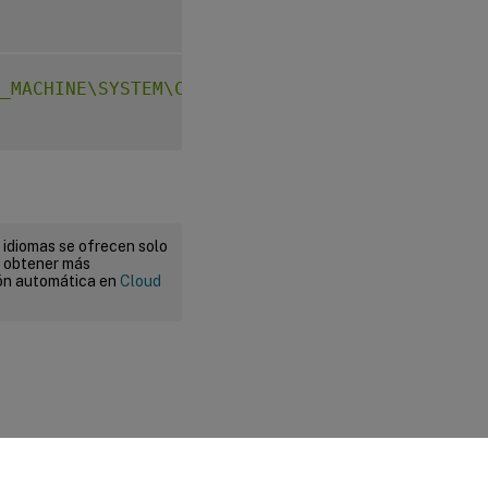
_MACHINE\SYSTEM\CurrentControlSet\Control\Ci
 idiomas se ofrecen solo
a obtener más
ión automática en
Cloud