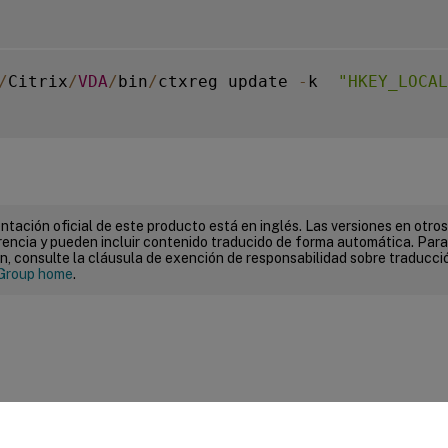
/
Citrix
/
VDA
/
bin
/
ctxreg update 
-
k  
"HKEY_LOCAL
tación oficial de este producto está en inglés. Las versiones en otros
encia y pueden incluir contenido traducido de forma automática. Par
n, consulte la cláusula de exención de responsabilidad sobre traducc
Group home
.