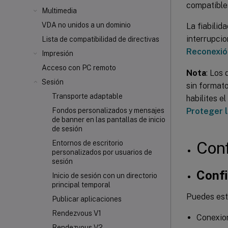
compatibles
Multimedia
VDA no unidos a un dominio
La fiabilid
interrupcio
Lista de compatibilidad de directivas
Reconexión
Impresión
Acceso con PC remoto
Nota
: Los 
Sesión
sin format
Transporte adaptable
habilites e
Proteger 
Fondos personalizados y mensajes
de banner en las pantallas de inicio
de sesión
Con
Entornos de escritorio
personalizados por usuarios de
sesión
Confi
Inicio de sesión con un directorio
principal temporal
Puedes esta
Publicar aplicaciones
Rendezvous V1
Conexion
Rendezvous V2