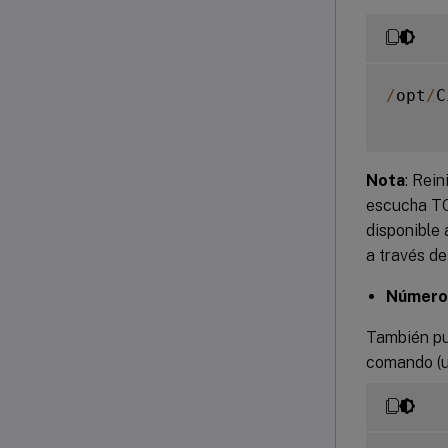
/
opt
/
C
Nota
: Rein
escucha TCP
disponible 
a través de
Número 
También pue
comando (u