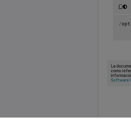
/
opt
La documen
como refer
informació
Software 