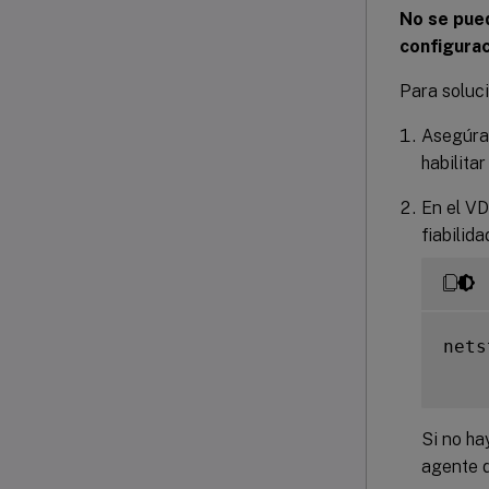
No se pued
configurac
Para soluci
Asegúrat
habilitar
En el VD
fiabilid
nets
Si no ha
agente 