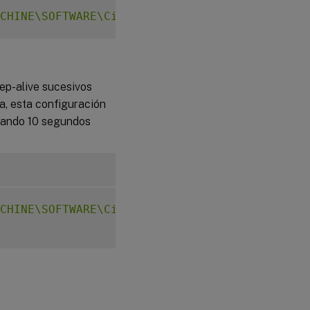
CHINE\SOFTWARE\Citrix\XTEConfig"
-
t 
"REG_DW
ep-alive sucesivos
, esta configuración
usando 10 segundos
CHINE\SOFTWARE\Citrix\XTEConfig"
-
t 
"REG_DW