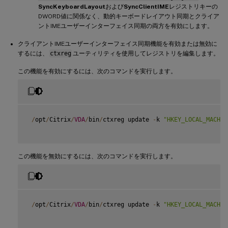
SyncKeyboardLayout
および
SyncClientIME
レジストリキーの
DWORD値に関係なく、動的キーボードレイアウト同期とクライア
ントIMEユーザーインターフェイス同期の両方を有効にします。
クライアントIMEユーザーインターフェイス同期機能を有効または無効に
するには、
ctxreg
ユーティリティを使用してレジストリを編集します。
この機能を有効にするには、次のコマンドを実行します。
/
opt
/
Citrix
/
VDA
/
bin
/
ctxreg update 
-
k 
"HKEY_LOCAL_MACHIN
この機能を無効にするには、次のコマンドを実行します。
/
opt
/
Citrix
/
VDA
/
bin
/
ctxreg update 
-
k 
"HKEY_LOCAL_MACHIN