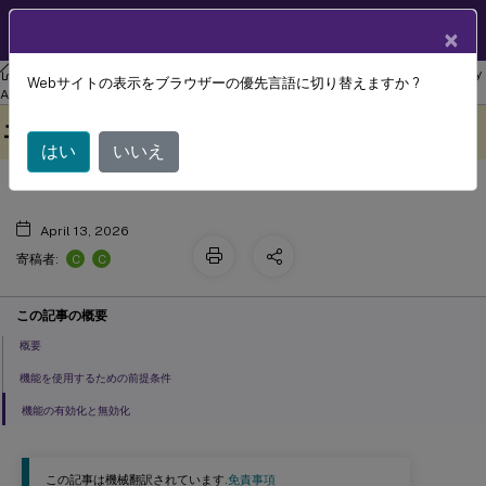
製品ドキュメン
JA
×
ト
リナックス バーチャル デリバリー エージェント
Linux Virtual Delivery
Webサイトの表示をブラウザーの優先言語に切り替えますか ?
クライアントIMEユーザーインターフ
Agent 2402 LTSR
このコンテンツは動的に機械
フィードバックを提供する
ェイスの同期
翻訳されています。
はい
いいえ
April 13, 2026
C
C
寄稿者:
この記事の概要
概要
機能を使用するための前提条件
機能の有効化と無効化
この記事は機械翻訳されています.
免責事項