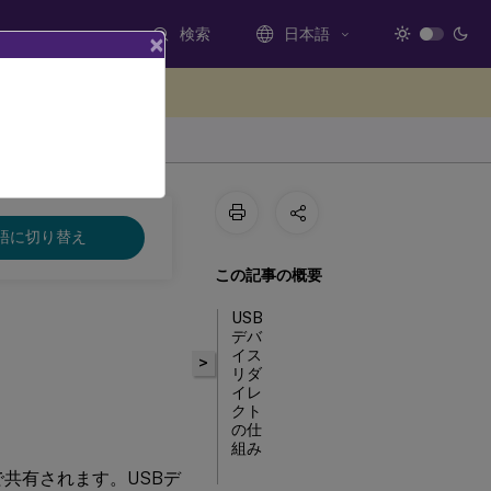
検索
日本語
×
ードバックを提供する
語に切り替え
この記事の概要
USB
デバ
イス
>
リダ
イレ
クト
の仕
組み
間で共有されます。USBデ