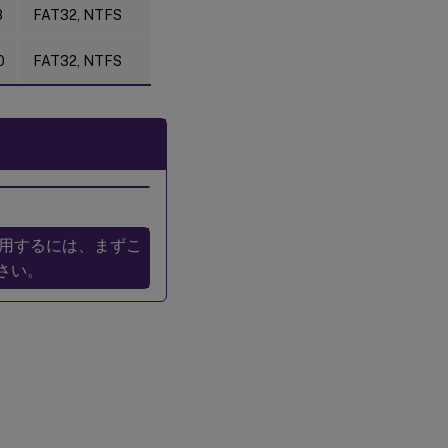
アプリのツ
8
FAT32, NTFS
ールバーに
表示される
が、「ポリ
0
FAT32, NTFS
シーによっ
て制限され
ています」
と表示され
リダイレク
トに失敗す
る
USB
デバ
イス
FSを使用するには、まずこ
は正
さい。
常に
リダ
イレ
クト
され
る
が、
セッ
ショ
ンで
使用
でき