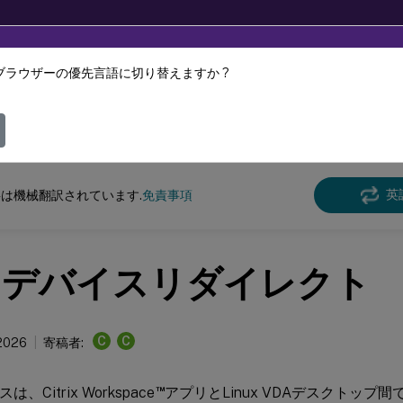
ブラウザーの優先言語に切り替えますか ?
ツは動的に機械翻訳されています。
フィ
クス バーチャル デリバリー エージェント
Linux Virtual Delivery Agent 2407
英
は機械翻訳されています.
免責事項
Bデバイスリダイレクト
C
C
 2026
寄稿者:
™
、Citrix Workspace
アプリとLinux VDAデスクトップ