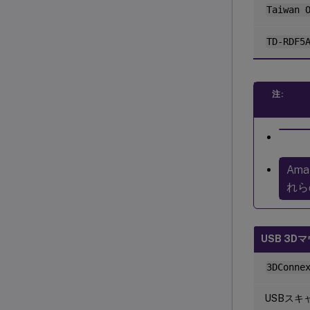
Taiwan 
TD-RDF5
注:
Am
れら
USB 3D
3DConne
USBスキ