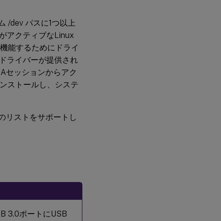
トに
関す
る問
/dev パスに1つ以上
題の
クティブなLinux
トラ
ブル
に機能するためにドライ
シュ
ドライバーが提供され
ーテ
ィン
DAセッションからアク
グ
インストールし、システ
リダ
イレ
スのリストをサポートし
クト
され
た
USB
ディ
スク
のマ
ウン
ト解
除が
でき
ない
 3.0ポートにUSB