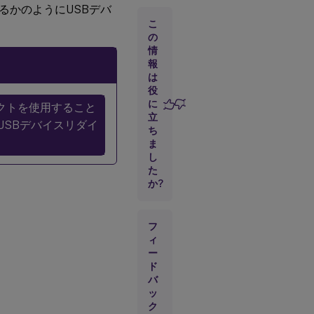
るかのようにUSBデバ
サポ
ート
こ
され
の
る
情
USB
報
デバ
は
イス
役
に
レクトを使用すること
立
USB
USBデバイスリダイ
ち
デバ
ま
イス
リダ
し
イレ
た
クト
か?
の構
成
フ
ィ
(RHEL
および
ー
Rocky
ド
Linux
バ
のみ)
ッ
USB/IP
ク
カーネ