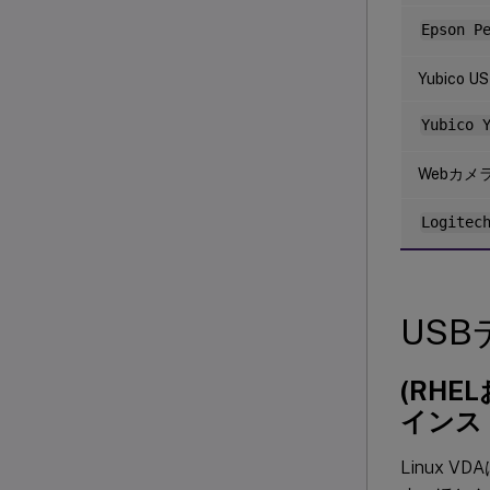
Epson P
Yubico U
Yubico 
Webカメラ
Logit
US
(RHE
インス
Linux 