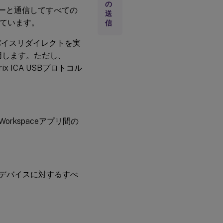
の
ルモジ
バーと通信してすべての
ュール
送
のイン
れています。
信
ストー
ルまた
デバイスリダイレクトを実
はコン
パイル
用します。ただし、
rix ICA USBプロトコル
USB
デバ
イス
リダ
イレ
クト
Workspaceアプリ間の
ポリ
シー
の設
定
SBデバイスに対するすべ
USB
デバ
イス
のリ
ダイ
レク