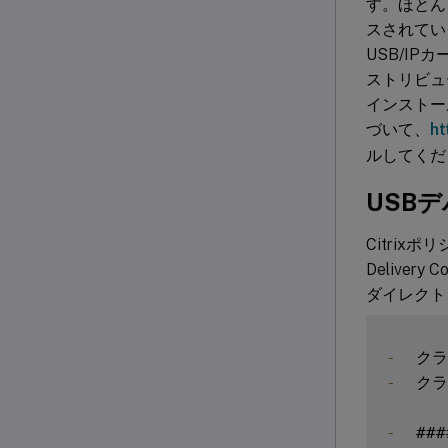
す。ほとんど
スされてい
USB/IP
ストリビュ
インストー
づいて、
ht
ルしてくだ
USB
Citri
Delivery Co
ダイレクト
-
  ク
-
  ク
-
  ###