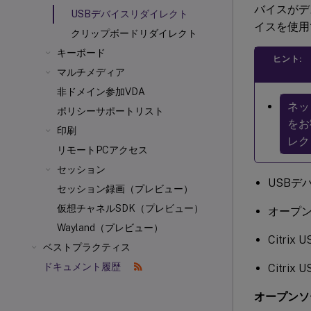
バイスがデ
USBデバイスリダイレクト
イスを使用
クリップボードリダイレクト
キーボード
ヒント:
マルチメディア
非ドメイン参加VDA
ネッ
ポリシーサポートリスト
をお
印刷
レク
リモートPCアクセス
セッション
USBデ
セッション録画（プレビュー）
仮想チャネルSDK（プレビュー）
オープン
Wayland（プレビュー）
Citri
ベストプラクティス
ドキュメント履歴
Citri
オープンソー