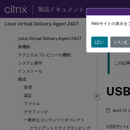
製品ドキュメント
Linux Virtual Delivery Agent 2407
Webサイトの表示を
このコンテン
Linux Virtual Delivery Agent 2407
リナッ
はい
いいえ
新機能
テクニカルプレビューの機能
この記事
システム要件
インストール
構成
US
管理
認証
<
ファイル
April 13,
グラフィック
一般的なコンテンツリダイレクト
USBデバイスは
クライアントドライブマッピング