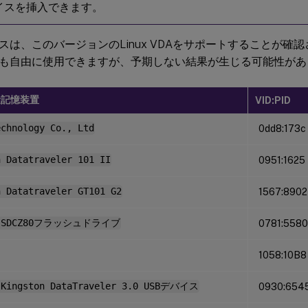
バイスを挿入できます。
スは、このバージョンのLinux VDAをサポートすることが確
も自由に使用できますが、予期しない結果が生じる可能性があ
量記憶装置
VID:PID
echnology Co., Ltd
0dd8:173c
n Datatraveler 101 II
0951:1625
n Datatraveler GT101 G2
1567:8902
k SDCZ80フラッシュドライブ
0781:5580
1058:10B8
 Kingston DataTraveler 3.0 USBデバイス
0930:654