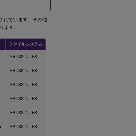
USB
ディ
スク
認されています。その他
のリ
ダイ
ります。
レク
トを
停止
ファイルシステム
する
とフ
ァイ
FAT32, NTFS
ルが
失わ
れる
FAT32, NTFS
FAT32, NTFS
Citrix
Workspace
アプリのツ
FAT32, NTFS
ールバーに
デバイスが
表示されな
FAT32, NTFS
い
USBデバイ
5
FAT32, NTFS
スがCitrix
Workspace