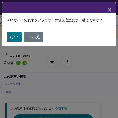
製品ドキュメン
JA
×
ト
リナックス バーチャル デリバリー エージェント
Linux Virtual Delivery
Webサイトの表示をブラウザーの優先言語に切り替えますか ?
™
セキュア HDX
(プレビュー)
Agent 2407
このコンテンツは動的に機械
フィードバックを提供する
翻訳されています。
はい
いいえ
April 13, 2026
C
C
寄稿者:
この記事の概要
システム要件
構成
この記事は機械翻訳されています.
免責事項