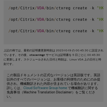
/
opt
/
Citrix
/
VDA
/
bin
/
ctxreg create 
-
k 
"HKL
/
opt
/
Citrix
/
VDA
/
bin
/
ctxreg create 
-
k 
"HKL
/
opt
/
Citrix
/
VDA
/
bin
/
ctxreg create 
-
k 
"HKL
上記の例では、最初の証明書更新時刻は 2023-10-19 の 00:45:30 に設定され
ています。その後、
ctxcermgr
サービスは証明書を 5 日ごとに 00:45:30
に更新します。スケジュールされた日付と時刻は、Linux VDA 上の日付と時
刻です。
この製品ドキュメントの正式なバージョンは英語版です。英語
以外のすべてのバージョンは、お客様の利便性のためにのみ提
供され、機械翻訳された内容が含まれている場合があります。
詳しくは、
Cloud Software Group home
で機械翻訳に関する
免責事項（Machine Translation Disclaimer）をご覧くださ
い。