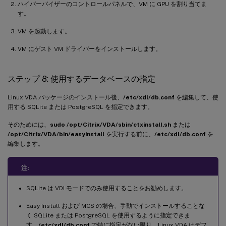
ハイパーバイザーのコントロールパネルで、VM に GPU を割り当てま
す。
VM を起動します。
VM にゲスト VM ドライバーをインストールします。
ステップ 8: 使用するデータベースの指定
Linux VDA パッケージのインストール後、
/etc/xdl/db.conf
を編集して、使
用する SQLite または PostgreSQL を指定できます。
そのためには、
sudo /opt/Citrix/VDA/sbin/ctxinstall.sh
または
/opt/Citrix/VDA/bin/easyinstall
を実行する前に、
/etc/xdl/db.conf
を
編集します。
注:
SQLite は VDI モードでのみ使用することをお勧めします。
Easy Install および MCS の場合、手動でインストールすることな
く SQLite または PostgreSQL を使用するように指定できま
す。
/etc/xdl/db.conf
で特に指定がない限り、Linux VDA はデフ