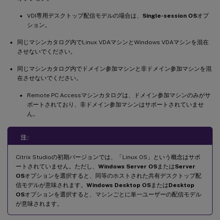
VDI専用デスクトップ配信モデルの場合は、
Single-session OS
オプ
ション。
同じマシンカタログ内でLinux VDAマシンとWindows VDAマシンを混在
させないでください。
同じマシンカタログ内でドメイン参加マシンと非ドメイン参加マシンを混
在させないでください。
Remote PC Accessマシンカタログは、ドメイン参加マシンのみがサ
ポートされており、非ドメイン参加マシンはサポートされていませ
ん。
注:
Citrix Studioの初期バージョンでは、「Linux OS」という概念はサポ
ートされていません。ただし、
Windows Server OS
または
Server
OS
オプションを選択すると、同等のホストされた共有デスクトップ配
信モデルが意味されます。
Windows Desktop OS
または
Desktop
OS
オプションを選択すると、マシンごとに単一ユーザーの配信モデル
が意味されます。