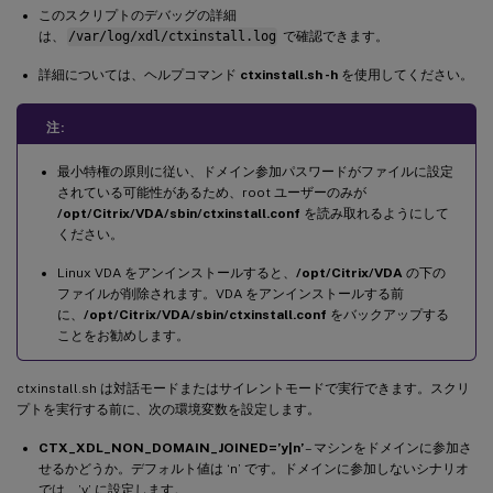
このスクリプトのデバッグの詳細
は、
/var/log/xdl/ctxinstall.log
で確認できます。
詳細については、ヘルプコマンド
ctxinstall.sh -h
を使用してください。
注:
最小特権の原則に従い、ドメイン参加パスワードがファイルに設定
されている可能性があるため、root ユーザーのみが
/opt/Citrix/VDA/sbin/ctxinstall.conf
を読み取れるようにして
ください。
Linux VDA をアンインストールすると、
/opt/Citrix/VDA
の下の
ファイルが削除されます。VDA をアンインストールする前
に、
/opt/Citrix/VDA/sbin/ctxinstall.conf
をバックアップする
ことをお勧めします。
ctxinstall.sh は対話モードまたはサイレントモードで実行できます。スクリ
プトを実行する前に、次の環境変数を設定します。
CTX_XDL_NON_DOMAIN_JOINED=’y|n’
– マシンをドメインに参加さ
せるかどうか。デフォルト値は ‘n’ です。ドメインに参加しないシナリオ
では、’y’ に設定します。