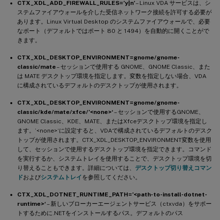
CTX_XDL_ADD_FIREWALL_RULES=’y|n’
– Linux VDA サービスは、シ
ステムファイアウォールを介した受信ネットワーク接続を許可する必要が
あります。Linux Virtual Desktop のシステムファイアウォールで、必要
なポート（デフォルトではポート 80 と 1494）を自動的に開くことがで
きます。
CTX_XDL_DESKTOP_ENVIRONMENT=gnome/gnome-
classic/mate
– セッションで使用する GNOME、GNOME Classic、また
は MATE デスクトップ環境を指定します。変数を指定しない場合、VDA
に構成されているデフォルトのデスクトップが使用されます。
CTX_XDL_DESKTOP_ENVIRONMENT=gnome/gnome-
classic/kde/mate/xfce/’<none>‘
– セッションで使用するGNOME、
GNOME Classic、KDE、MATE、またはXfceデスクトップ環境を指定し
ます。’<none>‘に設定すると、VDAで構成されているデフォルトのデスク
トップが使用されます。CTX_XDL_DESKTOP_ENVIRONMENT変数を使用
して、セッションで使用するデスクトップ環境を指定できます。コマンド
を実行するか、システムトレイを使用することで、デスクトップ環境を切
り替えることもできます。詳細については、
デスクトップ切り替えコマン
ド
および
システムトレイ
を参照してください。
CTX_XDL_DOTNET_RUNTIME_PATH=’<path-to-install-dotnet-
runtime>‘
– 新しいブローカーエージェントサービス（ctxvda）をサポー
トするために.NETをインストールするパス。デフォルトのパス