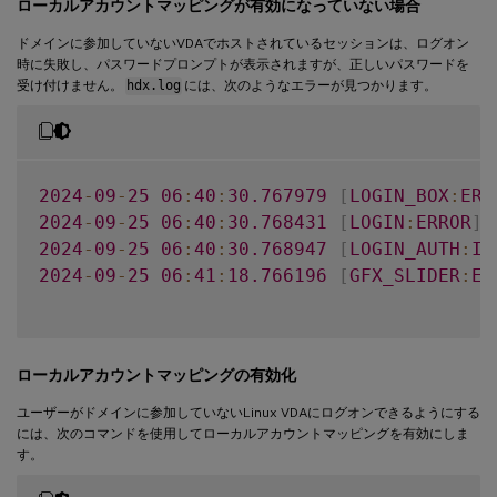
ローカルアカウントマッピングが有効になっていない場合
ドメインに参加していないVDAでホストされているセッションは、ログオン
時に失敗し、パスワードプロンプトが表示されますが、正しいパスワードを
受け付けません。
hdx.log
には、次のようなエラーが見つかります。
2024
-
09
-
25
06
:
40
:
30.767979
[
LOGIN_BOX
:
ERR
2024
-
09
-
25
06
:
40
:
30.768431
[
LOGIN
:
ERROR
]
2024
-
09
-
25
06
:
40
:
30.768947
[
LOGIN_AUTH
:
IN
2024
-
09
-
25
06
:
41
:
18.766196
[
GFX_SLIDER
:
ER
ローカルアカウントマッピングの有効化
ユーザーがドメインに参加していないLinux VDAにログオンできるようにする
には、次のコマンドを使用してローカルアカウントマッピングを有効にしま
す。