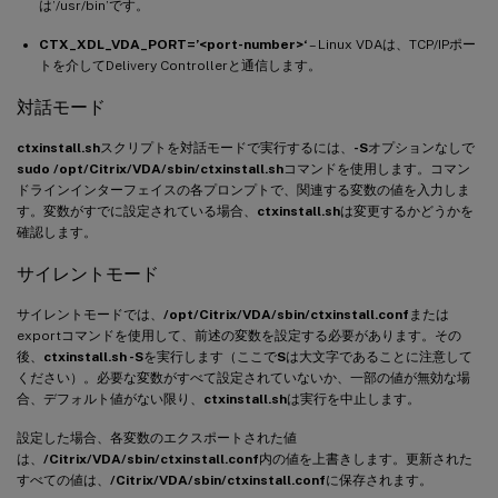
は’/usr/bin’です。
CTX_XDL_VDA_PORT=’<port-number>‘
– Linux VDAは、TCP/IPポー
トを介してDelivery Controllerと通信します。
対話モード
ctxinstall.sh
スクリプトを対話モードで実行するには、
-S
オプションなしで
sudo /opt/Citrix/VDA/sbin/ctxinstall.sh
コマンドを使用します。コマン
ドラインインターフェイスの各プロンプトで、関連する変数の値を入力しま
す。変数がすでに設定されている場合、
ctxinstall.sh
は変更するかどうかを
確認します。
サイレントモード
サイレントモードでは、
/opt/Citrix/VDA/sbin/ctxinstall.conf
または
exportコマンドを使用して、前述の変数を設定する必要があります。その
後、
ctxinstall.sh -S
を実行します（ここで
S
は大文字であることに注意して
ください）。必要な変数がすべて設定されていないか、一部の値が無効な場
合、デフォルト値がない限り、
ctxinstall.sh
は実行を中止します。
設定した場合、各変数のエクスポートされた値
は、
/Citrix/VDA/sbin/ctxinstall.conf
内の値を上書きします。更新された
すべての値は、
/Citrix/VDA/sbin/ctxinstall.conf
に保存されます。