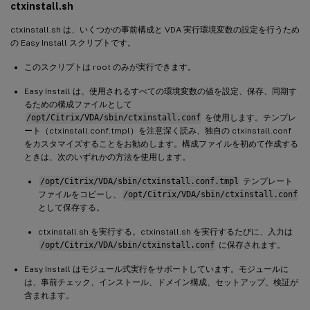
ctxinstall.sh
ctxinstall.sh は、いくつかの事前構成と VDA 実行環境変数の設定を行うため
の Easy Install スクリプトです。
このスクリプトは root のみが実行できます。
Easy Install は、使用されるすべての環境変数の値を設定、保存、同期す
るための構成ファイルとして
/opt/Citrix/VDA/sbin/ctxinstall.conf
を使用します。テンプレ
ート（ctxinstall.conf.tmpl）を注意深く読み、独自の ctxinstall.conf
をカスタマイズすることをお勧めします。構成ファイルを初めて作成する
ときは、次のいずれかの方法を使用します。
/opt/Citrix/VDA/sbin/ctxinstall.conf.tmpl
テンプレート
ファイルをコピーし、
/opt/Citrix/VDA/sbin/ctxinstall.conf
として保存する。
ctxinstall.sh を実行する。ctxinstall.sh を実行するたびに、入力は
/opt/Citrix/VDA/sbin/ctxinstall.conf
に保存されます。
Easy Install はモジュール式実行をサポートしています。モジュールに
は、事前チェック、インストール、ドメイン構成、セットアップ、検証が
含まれます。