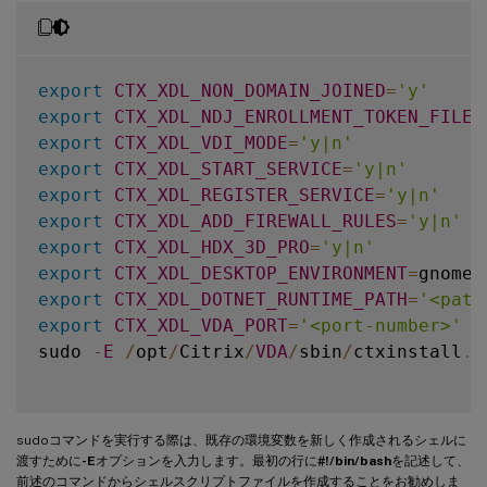
export
CTX_XDL_NON_DOMAIN_JOINED
=
'y'
export
CTX_XDL_NDJ_ENROLLMENT_TOKEN_FILE
=
export
CTX_XDL_VDI_MODE
=
'y|n'
export
CTX_XDL_START_SERVICE
=
'y|n'
export
CTX_XDL_REGISTER_SERVICE
=
'y|n'
export
CTX_XDL_ADD_FIREWALL_RULES
=
'y|n'
export
CTX_XDL_HDX_3D_PRO
=
'y|n'
export
CTX_XDL_DESKTOP_ENVIRONMENT
=
gnome
|
export
CTX_XDL_DOTNET_RUNTIME_PATH
=
'<path
export
CTX_XDL_VDA_PORT
=
'<port-number>'
sudo 
-
E
/
opt
/
Citrix
/
VDA
/
sbin
/
ctxinstall
.
s
sudoコマンドを実行する際は、既存の環境変数を新しく作成されるシェルに
渡すために
-E
オプションを入力します。最初の行に
#!/bin/bash
を記述して、
前述のコマンドからシェルスクリプトファイルを作成することをお勧めしま