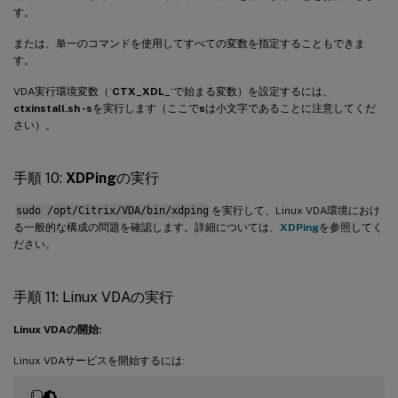
す。
または、単一のコマンドを使用してすべての変数を指定することもできま
す。
VDA実行環境変数（’
CTX_XDL_
‘で始まる変数）を設定するには、
ctxinstall.sh -s
を実行します（ここで
s
は小文字であることに注意してくだ
さい）。
手順 10:
XDPing
の実行
sudo /opt/Citrix/VDA/bin/xdping
を実行して、Linux VDA環境におけ
る一般的な構成の問題を確認します。詳細については、
XDPing
を参照してく
ださい。
手順 11: Linux VDAの実行
Linux VDAの開始:
Linux VDAサービスを開始するには: