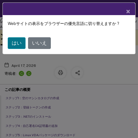
製品ドキュメン
JA
×
ト
リナックス バーチャル デリバリー エージェント
Linux Virtual Delivery
Webサイトの表示をブラウザーの優先言語に切り替えますか ?
簡易インストールを使用した非ドメイ
Agent 2407
このコンテンツは動的に機械
フィードバックを提供する
ン参加Linux VDAの作成（プレビュ
翻訳されています。
はい
いいえ
ー）
April 17, 2026
C
C
寄稿者:
この記事の概要
ステップ1：空のマシンカタログの作成
ステップ2：登録トークンの作成
ステップ3：.NETのインストール
ステップ4：自己署名CA証明書の追加
ステップ5：Linux VDAパッケージのダウンロード