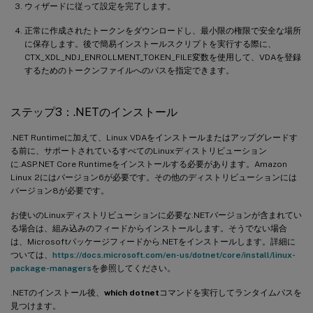
ウィザードに従って設定を完了します。
正常に作成されたトークンをダウンロードし、最小限の権限で安全な場所
に保存します。後で簡易インストールスクリプトを実行する際に、
CTX_XDL_NDJ_ENROLLMENT_TOKEN_FILE変数を使用して、VDAを登録
するためのトークンファイルへのパスを指定できます。
ステップ3：.NETのインストール
.NET Runtimeに加えて、Linux VDAをインストールまたはアップグレードす
る前に、サポートされているすべてのLinuxディストリビューション
に.ASP.NET Core Runtimeをインストールする必要があります。Amazon
Linux 2にはバージョン6が必要です。その他のディストリビューションには
バージョン8が必要です。
お使いのLinuxディストリビューションに必要な.NETバージョンが含まれてい
る場合は、組み込みのフィードからインストールします。そうでない場合
は、Microsoftパッケージフィードから.NETをインストールします。詳細に
ついては、
https://docs.microsoft.com/en-us/dotnet/core/install/linux-
package-managers
を参照してください。
.NETのインストール後、
which dotnet
コマンドを実行してランタイムパスを
見つけます。