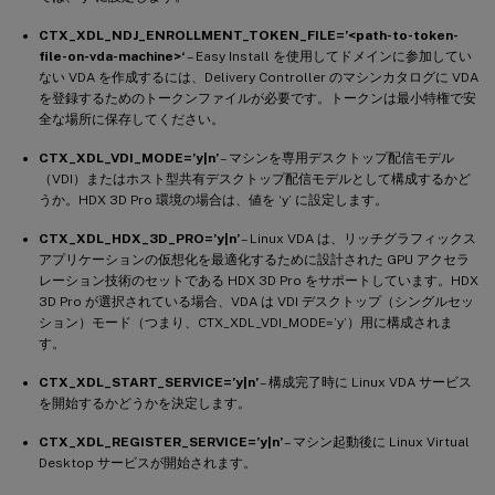
CTX_XDL_NDJ_ENROLLMENT_TOKEN_FILE=’<path-to-token-
file-on-vda-machine>‘
– Easy Install を使用してドメインに参加してい
ない VDA を作成するには、Delivery Controller のマシンカタログに VDA
を登録するためのトークンファイルが必要です。トークンは最小特権で安
全な場所に保存してください。
CTX_XDL_VDI_MODE=’y|n’
– マシンを専用デスクトップ配信モデル
（VDI）またはホスト型共有デスクトップ配信モデルとして構成するかど
うか。HDX 3D Pro 環境の場合は、値を ‘y’ に設定します。
CTX_XDL_HDX_3D_PRO=’y|n’
– Linux VDA は、リッチグラフィックス
アプリケーションの仮想化を最適化するために設計された GPU アクセラ
レーション技術のセットである HDX 3D Pro をサポートしています。HDX
3D Pro が選択されている場合、VDA は VDI デスクトップ（シングルセッ
ション）モード（つまり、CTX_XDL_VDI_MODE=’y’）用に構成されま
す。
CTX_XDL_START_SERVICE=’y|n’
– 構成完了時に Linux VDA サービス
を開始するかどうかを決定します。
CTX_XDL_REGISTER_SERVICE=’y|n’
– マシン起動後に Linux Virtual
Desktop サービスが開始されます。