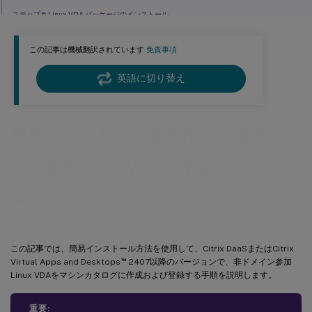
ステップ 6: Linux VDA パッケージのインストール
ステップ 7: NVIDIA GRID ドライバーのインストール
この記事は機械翻訳されています.
免責事項
ステップ 8: 使用するデータベースの指定
ステップ 9: Easy Install を実行して環境と VDA を構成し、インストールを完了する
英語に切り替え
ctxinstall.sh
手順 10: XDPingの実行
簡易インストールを使用した非ドメ
手順 11: Linux VDAの実行
イン参加Linux VDAの作成（プレビュ
手順 12: デリバリーグループの作成
手順 13: ローカルアカウントマッピングの有効化
ー）
ローカルアカウントマッピングが有効になっていない場合
ローカルアカウントマッピングの有効化
この記事では、簡易インストール方法を使用して、Citrix DaaSまたはCitrix
™
Virtual Apps and Desktops
2407以降のバージョンで、非ドメイン参加
Linux VDAをマシンカタログに作成および登録する手順を説明します。
重要: