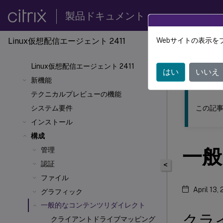
製品ドキュメント
Linux仮想配信エージェント 2411
Webサイトの表示を
このコンテン
Linux仮想配信エージェント 2411
リナッ
はい
いいえ
新機能
テクニカルプレビューの機能
この記事
システム要件
インストール
構成
一般
管理
認証
<
ファイル
April 13,
グラフィック
一般的なコンテンツリダイレクト
クラ
クライアントドライブマッピング