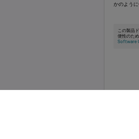
かのように
この製品
便性のた
Software 