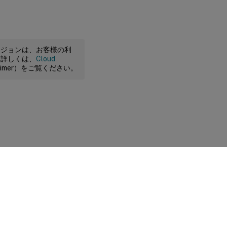
ージョンは、お客様の利
。詳しくは、
Cloud
claimer）をご覧ください。
に関する選択肢
|
プライバシーと法令
|
Cookieの設定
|
docs.cloud.com
© 1999-
2026
Cloud Software Group, Inc. All rights reserved.