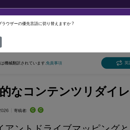
ブラウザーの優先言語に切り替えますか ?
ツは動的に機械翻訳されています。
フィ
クス バーチャル デリバリー エージェント
Linux仮想配信エージェント 2411
英
は機械翻訳されています.
免責事項
的なコンテンツリダイ
C
C
 2026
寄稿者:
イアントドライブマッピングと