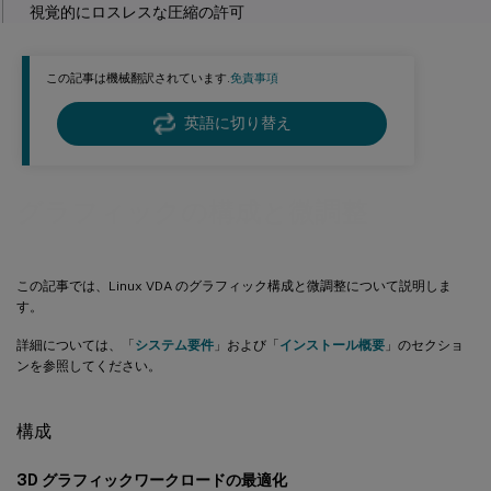
視覚的にロスレスな圧縮の許可
グラフィック品質スライダー
帯域幅の見積もりに基づく平均ビットレートの調整
この記事は機械翻訳されています.
免責事項
並列処理
英語に切り替え
トラブルシューティング
使用中のグラフィックモードの確認
グラフィックの構成と微調整
AV1の使用状況の確認
H.265の使用状況の確認
この記事では、Linux VDA のグラフィック構成と微調整について説明しま
H.264の使用状況の確認
す。
使用中のYUVエンコーディングスキームの確認
詳細については、「
システム要件
」および「
インストール概要
」のセクショ
YUV444ソフトウェアエンコーディングの使用状況の確認
ンを参照してください。
HDX 3D Proが有効になっていることの確認
構成
3D Proでハードウェアエンコーディングが使用されていることの
確認
3D グラフィックワークロードの最適化