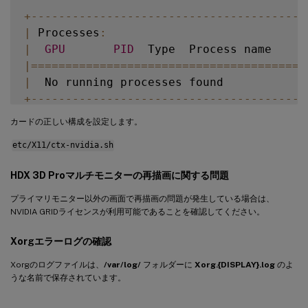
+
--
--
--
--
--
--
--
--
--
--
--
--
--
--
--
--
--
--
--
--
|
 Processes
:
|
GPU
PID
  Type  Process name     
|=
===
===
===
===
===
===
===
===
===
===
===
===
===
|
  No running processes found            
+
--
--
--
--
--
--
--
--
--
--
--
--
--
--
--
--
--
--
--
--
カードの正しい構成を設定します。
etc/X11/ctx-nvidia.sh
HDX 3D Proマルチモニターの再描画に関する問題
プライマリモニター以外の画面で再描画の問題が発生している場合は、
NVIDIA GRIDライセンスが利用可能であることを確認してください。
Xorgエラーログの確認
Xorgのログファイルは、
/var/log/
フォルダーに
Xorg.{DISPLAY}.log
のよ
うな名前で保存されています。