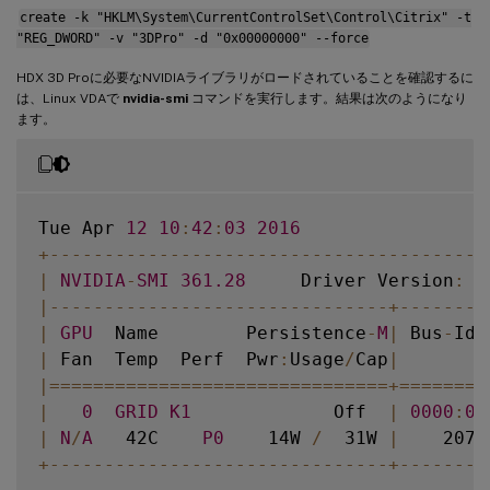
create -k "HKLM\System\CurrentControlSet\Control\Citrix" -t
"REG_DWORD" -v "3DPro" -d "0x00000000" --force
HDX 3D Proに必要なNVIDIAライブラリがロードされていることを確認するに
は、Linux VDAで
nvidia-smi
コマンドを実行します。結果は次のようになり
ます。
Tue Apr 
12
10
:
42
:
03
2016
+
--
--
--
--
--
--
--
--
--
--
--
--
--
--
--
--
--
--
--
--
|
NVIDIA
-
SMI
361.28
     Driver Version
:
3
|
--
--
--
--
--
--
--
--
--
--
--
--
--
--
--
-
+
--
--
--
--
|
GPU
  Name        Persistence
-
M
|
 Bus
-
Id 
|
 Fan  Temp  Perf  Pwr
:
Usage
/
Cap
|
        
|=
===
===
===
===
===
===
===
===
===
===
+=
===
===
=
|
0
GRID
K1
             Off  
|
0000
:
00
|
N
/
A
   42C    
P0
    14W 
/
  31W 
|
    207M
+
--
--
--
--
--
--
--
--
--
--
--
--
--
--
--
-
+
--
--
--
--