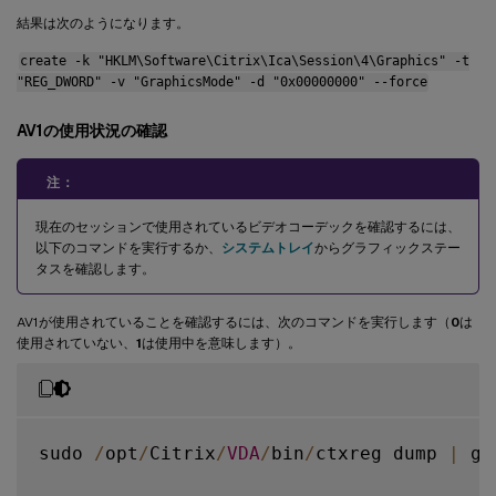
結果は次のようになります。
create -k "HKLM\Software\Citrix\Ica\Session\4\Graphics" -t
"REG_DWORD" -v "GraphicsMode" -d "0x00000000" --force
AV1の使用状況の確認
注：
現在のセッションで使用されているビデオコーデックを確認するには、
以下のコマンドを実行するか、
システムトレイ
からグラフィックステー
タスを確認します。
AV1が使用されていることを確認するには、次のコマンドを実行します（
0
は
使用されていない、
1
は使用中を意味します）。
sudo 
/
opt
/
Citrix
/
VDA
/
bin
/
ctxreg dump 
|
 gr