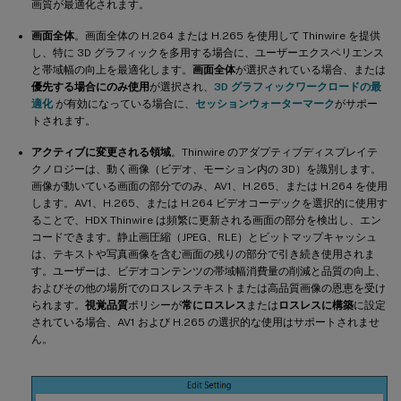
画質が最適化されます。
画面全体
。画面全体の H.264 または H.265 を使用して Thinwire を提供
し、特に 3D グラフィックを多用する場合に、ユーザーエクスペリエンス
と帯域幅の向上を最適化します。
画面全体
が選択されている場合、または
優先する場合にのみ使用
が選択され、
3D グラフィックワークロードの最
適化
が有効になっている場合に、
セッションウォーターマーク
がサポー
トされます。
アクティブに変更される領域
。Thinwire のアダプティブディスプレイテ
クノロジーは、動く画像（ビデオ、モーション内の 3D）を識別します。
画像が動いている画面の部分でのみ、AV1、H.265、または H.264 を使用
します。AV1、H.265、または H.264 ビデオコーデックを選択的に使用す
ることで、HDX Thinwire は頻繁に更新される画面の部分を検出し、エン
コードできます。静止画圧縮（JPEG、RLE）とビットマップキャッシュ
は、テキストや写真画像を含む画面の残りの部分で引き続き使用されま
す。ユーザーは、ビデオコンテンツの帯域幅消費量の削減と品質の向上、
およびその他の場所でのロスレステキストまたは高品質画像の恩恵を受け
られます。
視覚品質
ポリシーが
常にロスレス
または
ロスレスに構築
に設定
されている場合、AV1 および H.265 の選択的な使用はサポートされませ
ん。