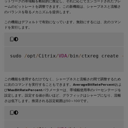
ットワークの帯域幅を断続的に推定し、それに応じてエンコードされたフレ
ームのビットレートを調整できます。この新機能は、シャープネスと流暢さ
のバランスを取るメカニズムを提供します。
この機能はデフォルトで有効になっています。無効にするには、次のコマン
ドを実行します。
sudo 
/
opt
/
Citrix
/
VDA
/
bin
/
ctxreg create 
-
k
この機能を使用するだけでなく、シャープネスと流暢さの間で調整するため
に次のコマンドを実行することもできます。
AverageBitRatePercent
およ
び
MaxBitRatePercent
パラメーターは、帯域幅使用率のパーセンテージを
設定します。設定する値が高いほど、グラフィックはシャープになり、流暢
さは低下します。推奨される設定範囲は50～100です。