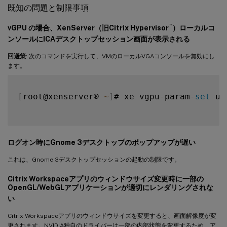
既知の問題と制限事項
™
vGPU
の場合、XenServer（旧Citrix Hypervisor
）ローカルコ
ンソールにICAデスクトップセッション画面が表示される
回避策
: 次のコマンドを実行して、VMのローカルVGAコンソールを無効にし
ます。
[
root@xenserver® 
~
]
# xe vgpu
-
param
-
set
 uu
ログオン時にGnome 3デスクトップのポップアップが遅い
これは、Gnome 3デスクトップセッションの起動の制限です。
Citrix Workspaceアプリのウィンドウサイズ変更時に一部の
OpenGL/WebGLアプリケーションが適切にレンダリングされな
い
Citrix Workspaceアプリのウィンドウサイズを変更すると、画面解像度が変
更されます。NVIDIA独自のドライバーは一部の内部状態を変更するため、ア