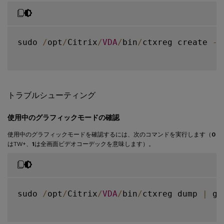
sudo 
/
opt
/
Citrix
/
VDA
/
bin
/
ctxreg create 
-
k
トラブルシューティング
使用中のグラフィックモードの確認
使用中のグラフィックモードを確認するには、次のコマンドを実行します（
0
はTW+、
1
は全画面ビデオコーデックを意味します）。
sudo 
/
opt
/
Citrix
/
VDA
/
bin
/
ctxreg dump 
|
 gr