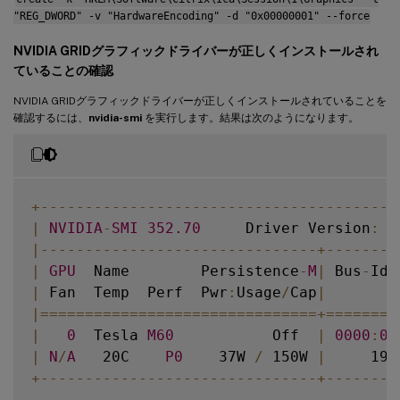
"REG_DWORD" -v "HardwareEncoding" -d "0x00000001" --force
NVIDIA GRIDグラフィックドライバーが正しくインストールされ
ていることの確認
NVIDIA GRIDグラフィックドライバーが正しくインストールされていることを
確認するには、
nvidia-smi
を実行します。結果は次のようになります。
+
--
--
--
--
--
--
--
--
--
--
--
--
--
--
--
--
--
--
--
--
|
NVIDIA
-
SMI
352.70
     Driver Version
:
3
|
--
--
--
--
--
--
--
--
--
--
--
--
--
--
--
-
+
--
--
--
--
|
GPU
  Name        Persistence
-
M
|
 Bus
-
Id 
|
 Fan  Temp  Perf  Pwr
:
Usage
/
Cap
|
        
|=
===
===
===
===
===
===
===
===
===
===
+=
===
===
=
|
0
  Tesla 
M60
           Off  
|
0000
:
00
|
N
/
A
   20C    
P0
    37W 
/
 150W 
|
     19M
+
--
--
--
--
--
--
--
--
--
--
--
--
--
--
--
-
+
--
--
--
--