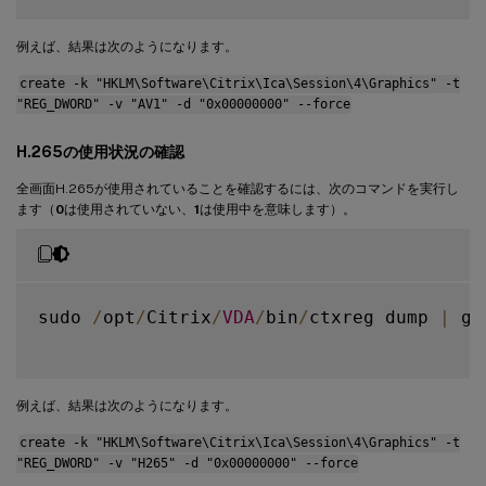
例えば、結果は次のようになります。
create -k "HKLM\Software\Citrix\Ica\Session\4\Graphics" -t
"REG_DWORD" -v "AV1" -d "0x00000000" --force
H.265の使用状況の確認
全画面H.265が使用されていることを確認するには、次のコマンドを実行し
ます（
0
は使用されていない、
1
は使用中を意味します）。
sudo 
/
opt
/
Citrix
/
VDA
/
bin
/
ctxreg dump 
|
 gr
例えば、結果は次のようになります。
create -k "HKLM\Software\Citrix\Ica\Session\4\Graphics" -t
"REG_DWORD" -v "H265" -d "0x00000000" --force