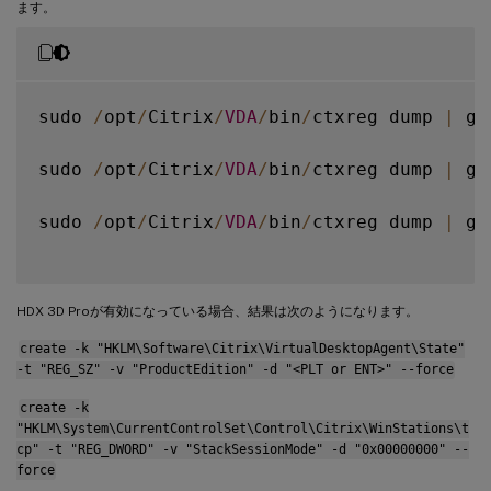
ます。
sudo 
/
opt
/
Citrix
/
VDA
/
bin
/
ctxreg dump 
|
 gr
sudo 
/
opt
/
Citrix
/
VDA
/
bin
/
ctxreg dump 
|
 gr
sudo 
/
opt
/
Citrix
/
VDA
/
bin
/
ctxreg dump 
|
 gr
HDX 3D Proが有効になっている場合、結果は次のようになります。
create -k "HKLM\Software\Citrix\VirtualDesktopAgent\State"
-t "REG_SZ" -v "ProductEdition" -d "<PLT or ENT>" --force
create -k
"HKLM\System\CurrentControlSet\Control\Citrix\WinStations\t
cp" -t "REG_DWORD" -v "StackSessionMode" -d "0x00000000" --
force