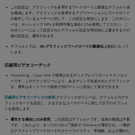
NVIDIA GRIDグラフィックドライバーが正しくインストールされ
ていることの確認
この設定は、グラフィックを多用するワークロードに最適なデフォルト値
を構成します。グラフィックを多用するアプリケーションにワークロード
HDX 3D Proマルチモニターの再描画に関する問題
が集中しているユーザーに対して、この設定を有効にします。このポリシ
ーは、セッションで GPU が利用可能な場合にのみ適用してください。こ
Xorgエラーログの確認
のポリシーによって設定されたデフォルト設定を明示的に上書きするその
他の設定は、優先されます。
既知の問題と制限事項
™
vGPU の場合、XenServer（旧Citrix Hypervisor
）ローカルコ
デフォルトでは、
3D グラフィックワークロードの最適化
は無効になって
ンソールにICAデスクトップセッション画面が表示される
います。
ログオン時にGnome 3デスクトップのポップアップが遅い
圧縮用ビデオコーデック
Citrix Workspaceアプリのウィンドウサイズ変更時に一部の
Thinwire は、Linux VDA で使用されるディスプレイリモートテクノロジ
OpenGL/WebGLアプリケーションが適切にレンダリングされな
ーです。このテクノロジーにより、あるマシンで生成されたグラフィック
い
を、通常はネットワーク経由で別のマシンに送信して表示できます。
圧縮用ビデオコーデックの使用
グラフィックポリシーは、デフォルトのグラ
フィックモードを設定し、さまざまなユースケースに対して以下のオプショ
ンを提供します。
優先する場合にのみ使用
。この設定はデフォルトです。追加の構成は不要
®
です。これにより、すべての Citrix
接続で Thinwire が選択され、一般的
なデスクトップワークロードのスケーラビリティ、帯域幅、および優れた