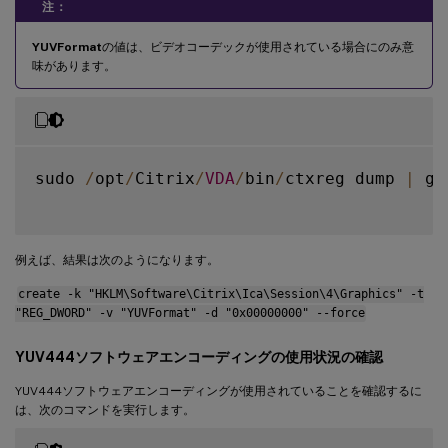
注：
YUVFormat
の値は、ビデオコーデックが使用されている場合にのみ意
味があります。
sudo 
/
opt
/
Citrix
/
VDA
/
bin
/
ctxreg dump 
|
 gr
例えば、結果は次のようになります。
create -k "HKLM\Software\Citrix\Ica\Session\4\Graphics" -t
"REG_DWORD" -v "YUVFormat" -d "0x00000000" --force
YUV444ソフトウェアエンコーディングの使用状況の確認
YUV444ソフトウェアエンコーディングが使用されていることを確認するに
は、次のコマンドを実行します。