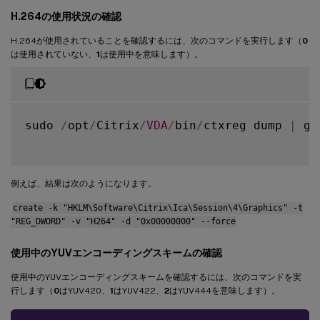
H.264の使用状況の確認
H.264が使用されていることを確認するには、次のコマンドを実行します（
0
は使用されていない、
1
は使用中を意味します）。
sudo 
/
opt
/
Citrix
/
VDA
/
bin
/
ctxreg dump 
|
 gr
例えば、結果は次のようになります。
create -k "HKLM\Software\Citrix\Ica\Session\4\Graphics" -t
"REG_DWORD" -v "H264" -d "0x00000000" --force
使用中のYUVエンコーディングスキームの確認
使用中のYUVエンコーディングスキームを確認するには、次のコマンドを実
行します（
0
はYUV420、
1
はYUV422、
2
はYUV444を意味します）。