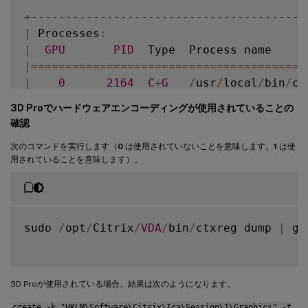
+
--
--
--
--
--
--
--
--
--
--
--
--
--
--
--
--
--
--
--
--
|
 Processes
:
|
GPU
PID
  Type  Process name     
|=
===
===
===
===
===
===
===
===
===
===
===
===
===
|
0
2164
C
+
G
/
usr
/
local
/
bin
/
ct
|
0
2187
G
   Xorg             
3D Proでハードウェアエンコーディングが使用されていることの
+
--
--
--
--
--
--
--
--
--
--
--
--
--
--
--
--
--
--
--
--
確認
次のコマンドを実行します（
0
は使用されていないことを意味します。
1
は使
用されていることを意味します）。
sudo 
/
opt
/
Citrix
/
VDA
/
bin
/
ctxreg dump 
|
 gr
3D Proが使用されている場合、結果は次のようになります。
create -k "HKLM\Software\Citrix\Ica\Session\1\Graphics" -t