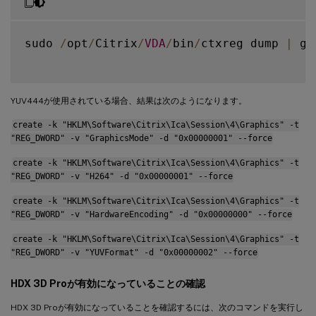
sudo 
/
opt
/
Citrix
/
VDA
/
bin
/
ctxreg dump 
|
 gr
YUV444が使用されている場合、結果は次のようになります。
create -k "HKLM\Software\Citrix\Ica\Session\4\Graphics" -t
"REG_DWORD" -v "GraphicsMode" -d "0x00000001" --force
create -k "HKLM\Software\Citrix\Ica\Session\4\Graphics" -t
"REG_DWORD" -v "H264" -d "0x00000001" --force
create -k "HKLM\Software\Citrix\Ica\Session\4\Graphics" -t
"REG_DWORD" -v "HardwareEncoding" -d "0x00000000" --force
create -k "HKLM\Software\Citrix\Ica\Session\4\Graphics" -t
"REG_DWORD" -v "YUVFormat" -d "0x00000002" --force
HDX 3D Proが有効になっていることの確認
HDX 3D Proが有効になっていることを確認するには、次のコマンドを実行し