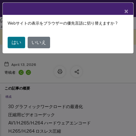
製品ドキュメン
JA
×
ト
リナックス バーチャル デリバリー エージェント
Linux仮想配信エージ
Webサイトの表示をブラウザーの優先言語に切り替えますか ?
グラフィックの構成と微調整
ェント 2411
このコンテンツは動的に機械
フィードバックを提供する
翻訳されています。
はい
いいえ
April 13, 2026
C
C
寄稿者:
この記事の概要
構成
3D グラフィックワークロードの最適化
圧縮用ビデオコーデック
AV1/H.265/H.264 ハードウェアエンコード
H.265/H.264 ロスレス圧縮