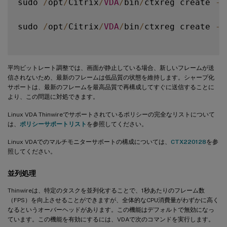
sudo 
/
opt
/
Citrix
/
VDA
/
bin
/
ctxreg create 
-
k
sudo 
/
opt
/
Citrix
/
VDA
/
bin
/
ctxreg create 
-
k
平均ビットレート調整では、画面が静止している場合、新しいフレームが送
信されないため、最新のフレームは低品質の状態を維持します。シャープ化
サポートは、最新のフレームを最高品質で再構成してすぐに送信することに
より、この問題に対処できます。
Linux VDA Thinwireでサポートされているポリシーの完全なリストについて
は、
ポリシーサポートリスト
を参照してください。
Linux VDAでのマルチモニターサポートの構成については、
CTX220128
を参
照してください。
並列処理
Thinwireは、特定のタスクを並列化することで、1秒あたりのフレーム数
（FPS）を向上させることができますが、全体的なCPU消費量がわずかに高く
なるというオーバーヘッドがあります。この機能はデフォルトで無効になっ
ています。この機能を有効にするには、VDAで次のコマンドを実行します。