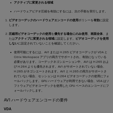
アクティブに変更される領域
ハードウェアビデオ圧縮を有効にするには、次の手順を実行します。
ビデオコーデックのハードウェアエンコードの使用
ポリシーを
有効
に設定
します。
圧縮用ビデオコーデックの使用
を
優先する場合にのみ使用
、
画面全体
、ま
たは
アクティブに変更される領域
に設定します。
ビデオコーデックを使用
しない
に設定されていないことを確認してください。
使用可能にするには、AV1 または H.265 ビデオコーデックが VDA と
Citrix Workspace アプリの両方でサポートされ、有効になっている
必要があります。コーデックネゴシエーション中、AV1 は H.265 およ
び H.264 よりも優先されます。AV1 がサポートされていない場合、
H.265 がネゴシエートされます。AV1 と H.265 の両方がサポートさ
れていない場合、セッションは H.264 ビデオコーデックの使用にフォ
ールバックします。GPU ハードウェアが利用できない場合、VDA はソ
フトウェアビデオコーデックを使用した CPU ベースのエンコードにフ
ォールバックします。
AV1 ハードウェアエンコードの要件
VDA