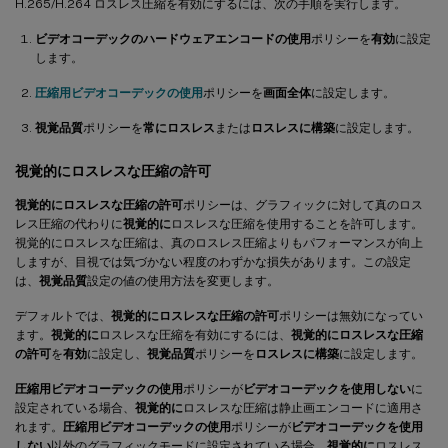
H.265/H.264 ロスレス圧縮を有効にするには、次の手順を実行します。
ビデオコーデックのハードウェアエンコードの使用
ポリシーを
有効
に設定
します。
圧縮用ビデオコーデックの使用
ポリシーを
画面全体
に設定します。
視覚品質
ポリシーを
常にロスレス
または
ロスレスに構築
に設定します。
視覚的にロスレスな圧縮の許可
視覚的にロスレスな圧縮の許可
ポリシーは、グラフィックに対して真のロス
レス圧縮の代わりに
視覚的に
ロスレスな圧縮を使用することを許可します。
視覚的にロスレスな圧縮は、真のロスレス圧縮よりもパフォーマンスが向上
しますが、目視では気づかない程度のわずかな損失があります。この設定
は、
視覚品質
設定の値の使用方法を変更します。
デフォルトでは、
視覚的にロスレスな圧縮の許可
ポリシーは無効になってい
ます。
視覚的に
ロスレスな圧縮を有効にするには、
視覚的にロスレスな圧縮
の許可
を
有効
に設定し、
視覚品質
ポリシーを
ロスレスに構築
に設定します。
圧縮用ビデオコーデックの使用
ポリシーが
ビデオコーデックを使用しない
に
設定されている場合、
視覚的に
ロスレスな圧縮は静止画エンコードに適用さ
れます。
圧縮用ビデオコーデックの使用
ポリシーが
ビデオコーデックを使用
しない
以外のグラフィックモードに設定されている場合、
視覚的に
ロスレス