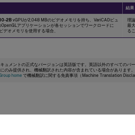
結果
10-2B
vGPUが2,048 MBのビデオメモリを持ち、VariCADビュ
理
OpenGLアプリケーションが各セッションでワークロードに
最
Bのビデオメモリを使用する場合、
る
ドキュメントの正式なバージョンは英語版です。英語以外のすべてのバ
めにのみ提供され、機械翻訳された内容が含まれている場合があります
Group home
で機械翻訳に関する免責事項（Machine Translation Dis