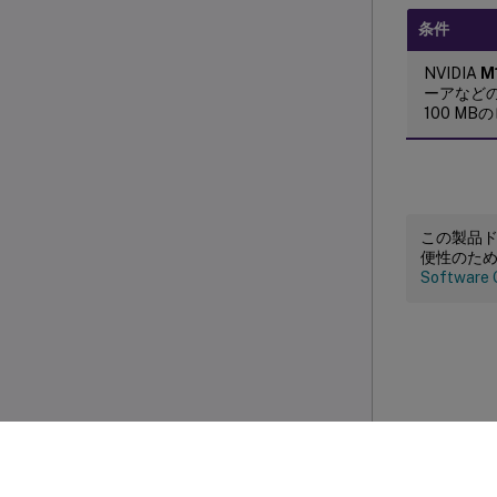
条件
NVIDIA
M
ーアなどの
100 M
この製品
便性のた
Software 