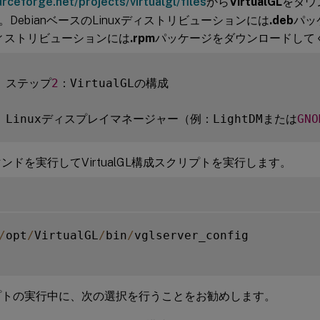
urceforge.net/projects/virtualgl/files
から
VirtualGL
をダウ
DebianベースのLinuxディストリビューションには
.deb
パッ
xディストリビューションには
.rpm
パッケージをダウンロードして
# ステップ
2
：VirtualGLの構成

  Linuxディスプレイマネージャー（例：LightDMまたは
GNO
ンドを実行してVirtualGL構成スクリプトを実行します。
/
opt
/
VirtualGL
/
bin
/
vglserver_config

プトの実行中に、次の選択を行うことをお勧めします。