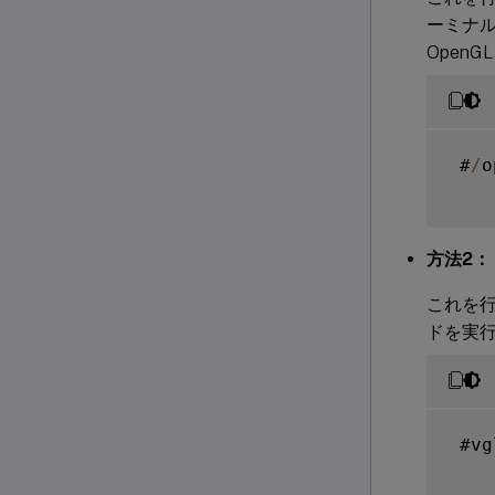
ーミナル
Open
 #
/
o
方法2：
これを行
ドを実
 #vg