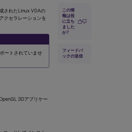
3：GPU
アクセラ
この情
レーショ
れたLinux VDAの
ンを使用
報は役
Uアクセラレーションを
して
に立ち
OpenGL
ました
3Dアプリ
か?
ケーショ
ンを実行
する
フィードバ
サポートされていませ
制限事項
ックの送信
スケーラビ
リティ
penGL 3Dアプリケー