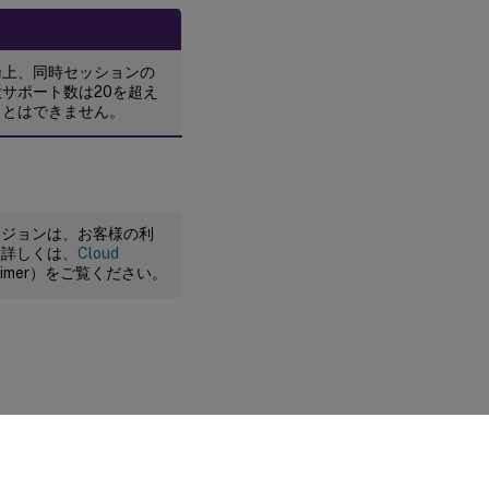
論上、同時セッションの
大サポート数は20を超え
ことはできません。
ージョンは、お客様の利
。詳しくは、
Cloud
claimer）をご覧ください。