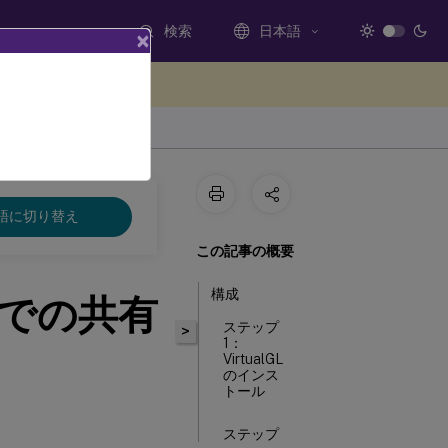
検索
日本語
×
ードバックを提供する
語に切り替え
この記事の概要
構成
Aでの共有
ステップ
>
1：
VirtualGL
のインス
トール
ステップ