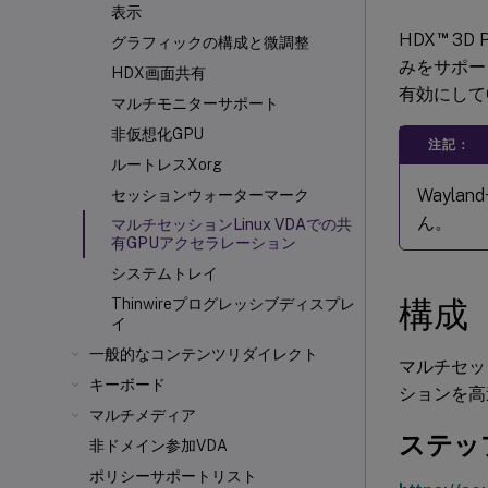
表示
™
HDX
3D
グラフィックの構成と微調整
みをサポー
HDX画面共有
有効にして
マルチモニターサポート
非仮想化GPU
注記：
ルートレスXorg
Wayl
セッションウォーターマーク
ん。
マルチセッションLinux VDAでの共
有GPUアクセラレーション
システムトレイ
構成
Thinwireプログレッシブディスプレ
イ
一般的なコンテンツリダイレクト
マルチセッシ
キーボード
ションを高
マルチメディア
ステップ
非ドメイン参加VDA
ポリシーサポートリスト