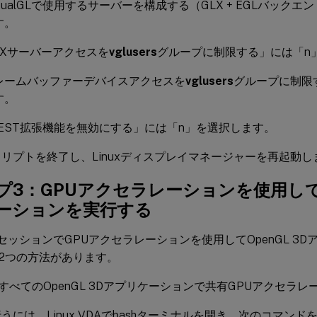
rtualGLで使用するサーバーを構成する（GLX + EGLバック
す。
 Xサーバーアクセスを
vglusers
グループに制限する」には「n
レームバッファーデバイスアクセスを
vglusers
グループに制限
す。
TEST拡張機能を無効にする」には「n」を選択します。
リプトを終了し、Linuxディスプレイマネージャーを再起動し
プ3：GPUアクセラレーションを使用してOp
ーションを実行する
VDAセッションでGPUアクセラレーションを使用してOpenGL 
2つの方法があります。
すべてのOpenGL 3Dアプリケーションで共有GPUアクセラ
うには、Linux VDAでbashターミナルを開き、次のコマンド