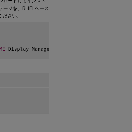
ンロードしてインスト
ケージを、RHELベース
ください。
ME
 Display Manager（
GDM