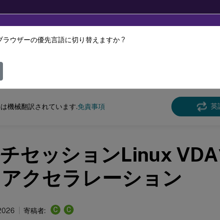
ブラウザーの優先言語に切り替えますか ?
ツは動的に機械翻訳されています。
フィ
クス バーチャル デリバリー エージェント
Linux仮想配信エージェント 2411
英
は機械翻訳されています.
免責事項
チセッションLinux VD
Uアクセラレーション
C
C
 2026
寄稿者: