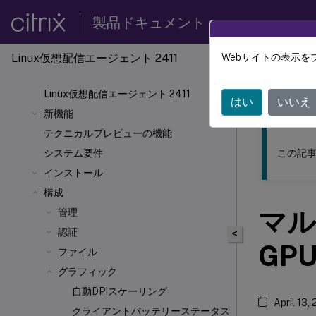
製品ドキュメント
Linux仮想配信エージェント 2411
Webサイトの表示を
このコンテン
Linux仮想配信エージェント 2411
リナッ
はい
いいえ
新機能
テクニカルプレビューの機能
この記事
システム要件
インストール
構成
マル
管理
認証
<
GP
ファイル
グラフィック
自動DPIスケーリング
April 13,
クライアントバッテリーステータス