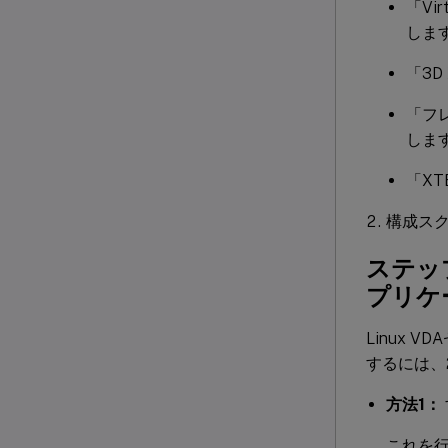
「Vi
しま
「3D
「フ
しま
「X
構成スク
ステッ
プリケ
Linux 
するには、
方法1：
これを行