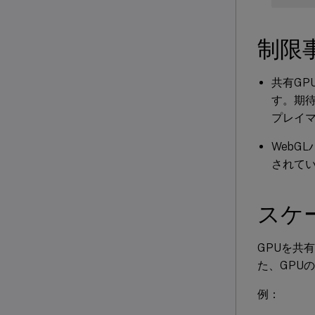
制限
共有GP
す。期
プレイマ
WebG
されて
スケ
GPUを共
た、GPU
例：