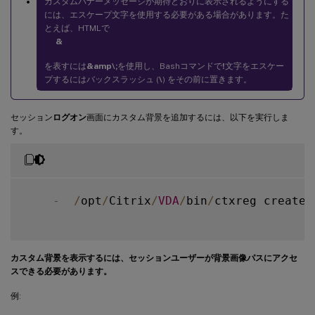
カスタムバナーメッセージが期待どおりに表示されるようにする
には、エスケープ文字を使用する必要がある場合があります。た
とえば、HTMLで
&
を表すには
&amp\;
を使用し、Bashコマンドで
!
文字をエスケー
プするにはバックスラッシュ (
\
) をその前に置きます。
セッション
ログオン
画面にカスタム背景を追加するには、以下を実行しま
す。
-
/
opt
/
Citrix
/
VDA
/
bin
/
ctxreg create 
カスタム背景を表示するには、セッションユーザーが背景画像パスにアクセ
スできる必要があります。
例: