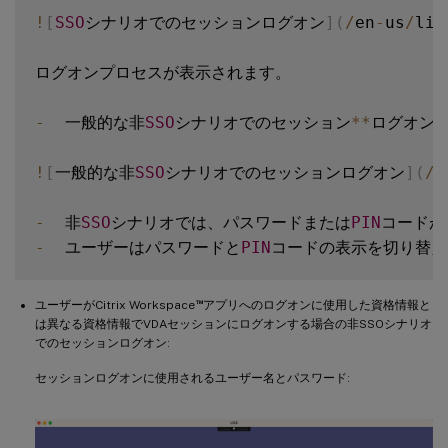
!
[
SSO
シナリオでのセッションログオン
]
(
/
en
-
us
/
lin
ログオンプロセスが表示されます。

-
  一般的な非
SSO
シナリオでのセッション
**
ログオン
*
!
[
一般的な非
SSO
シナリオでのセッションログオン
]
(
/
e
-
  非
SSO
シナリオでは、パスワードまたは
PIN
-
  ユーザーはパスワードと
PIN
™
ユーザーがCitrix Workspace
アプリへのログオンに使用した資格情報と
は異なる資格情報でVDAセッションにログオンする場合の非SSOシナリオ
でのセッションログオン:
セッションログオンに使用されるユーザー名とパスワード: