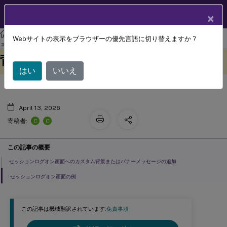
製品ドキュメン
JA
×
ト
リナックス バーチャル デリバリー エージェント
Linux仮想配信エージ
Webサイトの表示をブラウザーの優先言語に切り替えますか ?
セッションログオン画面でのカスタム
ェント 2411
このコンテンツは動的に機械
フィードバックを提供する
背景とバナーメッセージ
翻訳されています。
はい
いいえ
April 13, 2026
C
C
寄稿者:
この記事の概要
セッションログオン画面へのカスタム背景またはバナーメッセージの追加
セッションログオン画面の例
この記事は機械翻訳されています.
免責事項