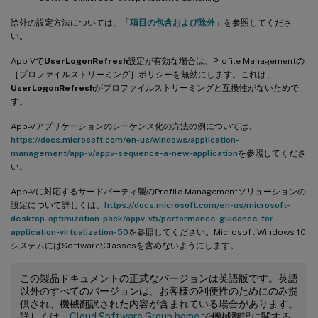
除外の設定方法については、「
項目の包含および除外
」を参照してくださ
い。
App-Vで
UserLogonRefresh
設定が有効な場合は、Profile Managementの
［プロファイルストリーミング］ポリシーを無効にします。これは、
UserLogonRefresh
がプロファイルストリーミングと互換性がないためで
す。
App-Vアプリケーションのシーケンス化の方法の例については、
https://docs.microsoft.com/en-us/windows/application-
management/app-v/appv-sequence-a-new-application
を参照してくださ
い。
App-Vに対応するサードパーティ製のProfile Managementソリューションの
設定について詳しくは、
https://docs.microsoft.com/en-us/microsoft-
desktop-optimization-pack/appv-v5/performance-guidance-for-
application-virtualization-50
を参照してください。Microsoft Windows 10
システムにはSoftware\Classesを含めないようにします。
この製品ドキュメントの正式なバージョンは英語版です。英語
以外のすべてのバージョンは、お客様の利便性のためにのみ提
供され、機械翻訳された内容が含まれている場合があります。
詳しくは、
Cloud Software Group home
で機械翻訳に関する