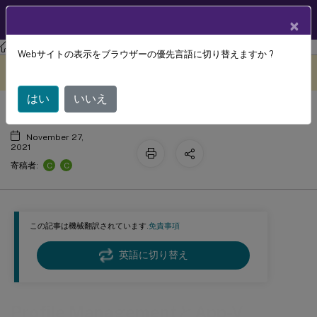
製品ドキュメン
JA
×
ト
Profile Management
Profile Management 2106
Webサイトの表示をブラウザーの優先言語に切り替えますか ?
Profile ManagementとApp-V
このコンテンツは動的に機械
フィードバックを提供する
翻訳されています。
はい
いいえ
November 27,
2021
C
C
寄稿者:
この記事は機械翻訳されています.
免責事項
英語に切り替え
Profile ManagementとApp-V