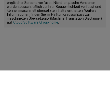
englischer Sprache verfasst. Nicht-englische Versionen
wurden ausschließlich zu Ihrer Bequemlichkeit verfasst und
können maschinell übersetzte Inhalte enthalten. Weitere
Informationen finden Sie im Haftungsausschluss zur
maschinellen Übersetzung (Machine Translation Disclaimer)
auf
Cloud Software Group home
.
Feedback zur Site
Ihre Datenschutzauswahl
Datenschutz und rechtliche
Bestimmungen
Cookie-Einstellungen
docs.cloud.com
© 1999-
2026
Cloud Software Group, Inc. All rights reserved.