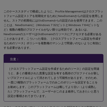
このケーススタディで構成したように、Profile Managementはクロスプラッ
トフォーム設定ストアを初期化するためにNewDomainからの設定を使用しま
せん。ストアの初期化にはOldDomainからの設定のみを使用できます。この
ことは、NewDomainに（Windows 7 32ビットとWindows 7 64ビットな
ど）複数の種類のプロファイルがない限りは有効です。あるいは、
NewDomainのユーザーはOldDomainのリソースにアクセスする必要がある
ことがあります。こういった場合、［クロスプラットフォーム設定を作成す
るためのソース］ポリシーを複数種のマシン上で間違いのないように有効に
する必要があります。
注意：
［クロスプラットフォーム設定を作成するためのソース］の設定を間違
うと、多くの蓄積された貴重な設定を有する既存のプロファイルが新し
いプロファイルによって消されてしまう可能性があります。そのため、
一度に1種類のプラットフォームでのみこのポリシーを設定することを
お勧めします。このプラットフォームは概してより古い（より成熟し
た）プラットフォームで、ユーザーがこのまま維持しておきたいと思う
設定が蓄積されてきています。