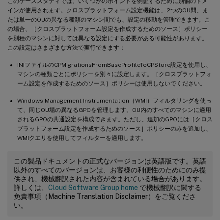
このケーススタディでは、いくつかのポイントを例証するために別個のドメ
インが使用されます。クロスプラットフォーム設定機能は、2つのOU間、ま
たは単一のOUの異なる種類のマシン間でも、設定の移動を管理できます。こ
の場合、［クロスプラットフォーム設定を作成するためのソース］ポリシー
を別種のマシンに対しては異なる設定にする必要がある可能性があります。
この設定はさまざまな方法で実行できます：
INIファイルのCPMigrationsFromBaseProfileToCPStore設定を使用し、
マシンの種類ごとにポリシーを別々に設定します。［クロスプラットフォ
ーム設定を作成するためのソース］ポリシーは使用しないでください。
Windows Management Instrumentation（WMI）フィルタリングを使っ
て、同じOU場の異なるGPOを管理します。OU内のすべてのマシンに適用
されるGPOの共通設定を構成できます。ただし、追加のGPOには［クロス
プラットフォーム設定を作成するためのソース］ポリシーのみを追加し、
WMIクエリを使用してフィルターを適用します。
この製品ドキュメントの正式なバージョンは英語版です。英語
以外のすべてのバージョンは、お客様の利便性のためにのみ提
供され、機械翻訳された内容が含まれている場合があります。
詳しくは、
Cloud Software Group home
で機械翻訳に関する
免責事項（Machine Translation Disclaimer）をご覧くださ
い。