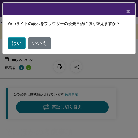
製品ドキュメン
JA
×
ト
Profile Management
Profile Management 2203
Webサイトの表示をブラウザーの優先言語に切り替えますか ?
そのほかの考慮事項
このコンテンツは動的に機械
フィードバックを提供する
翻訳されています。
はい
いいえ
July 8, 2022
Y
C
寄稿者:
この記事は機械翻訳されています.
免責事項
英語に切り替え
そのほかの考慮事項