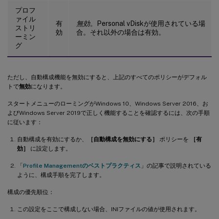
プロフ
ァイル
有
無効
。Personal vDiskが使用されている場
ストリ
効
合。それ以外の場合は有効。
ーミン
グ
ただし、自動構成機能を無効にすると、上記のすべてのポリシーがデフォル
トで
無効
になります。
スタートメニューのローミングがWindows 10、Windows Server 2016、お
よびWindows Server 2019で正しく機能することを確認するには、次の手順
に従います：
自動構成を有効にするか、
［自動構成を無効にする］
ポリシーを
［有
効］
に設定します。
「
Profile Managementのベストプラクティス
」の記事で説明されている
ように、構成手順を完了します。
構成の優先順位：
この設定をここで構成しない場合、INIファイルの値が使用されます。