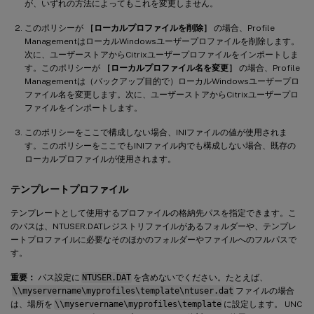
が、いずれの方法によってもこれを変更しません。
このポリシーが
［ローカルプロファイルを削除］
の場合、Profile
ManagementはローカルWindowsユーザープロファイルを削除します。
次に、ユーザーストアからCitrixユーザープロファイルをインポートしま
す。このポリシーが
［ローカルプロファイル名を変更］
の場合、Profile
Managementは（バックアップ目的で）ローカルWindowsユーザープロ
ファイル名を変更します。次に、ユーザーストアからCitrixユーザープロ
ファイルをインポートします。
このポリシーをここで構成しない場合、INIファイルの値が使用されま
す。このポリシーをここでもINIファイル内でも構成しない場合、既存の
ローカルプロファイルが使用されます。
テンプレートプロファイル
テンプレートとして使用するプロファイルの格納先パスを指定できます。こ
のパスは、NTUSER.DATレジストリファイルがあるフォルダーや、テンプレ
ートプロファイルに必要なそのほかのフォルダーやファイルへのフルパスで
す。
重要：
パス設定に
NTUSER.DAT
を含めないでください。たとえば、
\\myservername\myprofiles\template\ntuser.dat
ファイルの場合
は、場所を
\\myservername\myprofiles\template
に設定します。 UNC