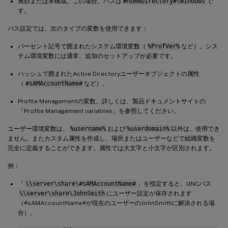
無効または未構成。この場合、パスは
#homeDirectory#\Windows
で
す。
パス設定では、次のタイプの変数を使用できます：
パーセント記号で囲まれたシステム環境変数（
%ProfVer%
など）。シス
テム環境変数には通常、追加のセットアップが必要です。
ハッシュで囲まれたActive Directoryユーザーオブジェクトの属性
（
#sAMAccountName#
など）。
Profile Managementの変数。詳しくは、製品ドキュメントサイトの
「Profile Management variables」を参照してください。
ユーザー環境変数は、
%username%
および
%userdomain%
以外は、使用でき
ません。またカスタム属性を作成し、場所またはユーザーなどで組織変数を
完全に定義することができます。属性では大文字と小文字が区別されます。
例：
「
\\server\share\#sAMAccountName#
」を指定すると、UNCパス
\\server\share\JohnSmith
にユーザー設定が保存されます
（#sAMAccountName#が現在のユーザーのJohnSmithに解決される場
合）。