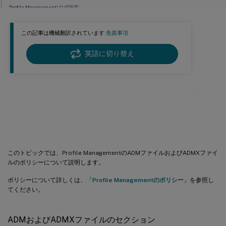
Profile Management\ログ設定
Profile Management\プロファイルコンテナ設定
この記事は機械翻訳されています.
免責事項
Profile Management\レジストリ
Profile Management\ファイルシステム
英語に切り替え
Profile Management\ファイルシステム\同期
Profile Management\ストリーム配信ユーザープロファイル
Profile Managementポリシーに関す
Profile Management\クロスプラットフォーム設定
Profile ManagementおよびCitrix Virtual Appsの最適化設定
る説明とデフォルト設定
このトピックでは、Profile ManagementのADMファイルおよびADMXファイ
ルのポリシーについて説明します。
ポリシーについて詳しくは、「
Profile Managementのポリシー
」を参照し
てください。
ADMおよびADMXファイルのセクション