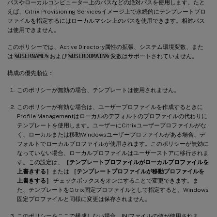
パスやローカルコンピューター上のパスなどの絶対パスを使用します。たと
えば、Citrix Provisioning Servicesイメージ上で永続的にテンプレートプロ
ファイルを指定するにはローカルマシン上のパスを使用できます。相対パス
は使用できません。
このポリシーでは、Active Directory属性の拡張、システム環境変数、また
は
%USERNAME%
および
%USERDOMAIN%
変数はサポートされていません。
構成の優先順位：
このポリシーが無効の場合、テンプレートは使用されません。
このポリシーが有効な場合は、ユーザープロファイルを作成するときに
Profile Managementはローカルのデフォルトのプロファイルの代わりに
テンプレートを使用します。ユーザーにCitrixユーザープロファイルがな
く、ローカルまたは移動Windowsユーザープロファイルがある場合、デ
フォルトでローカルプロファイルが使用されます。このポリシーが無効に
なっていない場合、ローカルプロファイルはユーザーストアに移行されま
す。この設定は、
［テンプレートプロファイルがローカルプロファイルを
上書きする］
または
［テンプレートプロファイルが移動プロファイルを
上書きする］
チェックボックスをオンにすることで変更できます。ま
た、テンプレートをCitrix固定プロファイルとして指定すると、Windows
固定プロファイルと同様に変更は保存されません。
このポリシーをここで構成しない場合、INIファイルの値が使用されま