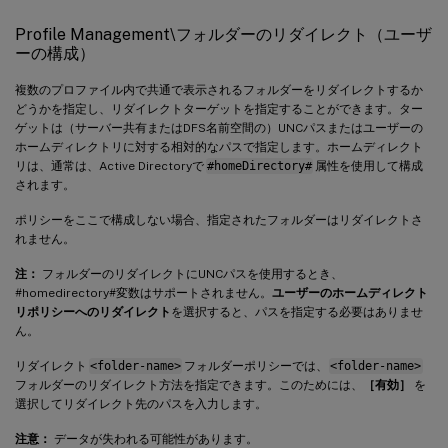
Profile Management\フォルダーのリダイレクト（ユーザ
ーの構成）
複数のプロファイル内で共通で表示されるフォルダーをリダイレクトするか
どうかを指定し、リダイレクトターゲットを指定することができます。ター
ゲットは（サーバー共有またはDFS名前空間の）UNCパスまたはユーザーの
ホームディレクトリに対する相対的なパスで指定します。ホームディレクト
リは、通常は、Active Directoryで
#homeDirectory#
属性を使用して構成
されます。
ポリシーをここで構成しない場合、指定されたフォルダーはリダイレクトさ
れません。
注：
フォルダーのリダイレクトにUNCパスを使用するとき、
#homedirectory#変数はサポートされません。
ユーザーのホームディレクト
リポリシーへのリダイレクト
を選択すると、パスを指定する必要はありませ
ん。
リダイレクト
<folder-name>
フォルダーポリシーでは、
<folder-name>
フォルダーのリダイレクト方法を指定できます。このためには、
［有効］
を
選択してリダイレクト先のパスを入力します。
注意：
データが失われる可能性があります。