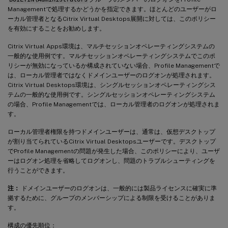
Managementで処理するかどうかを指定できます。ほとんどのユーザーがロ
ーカル管理者となるCitrix Virtual Desktops展開に対しては、このポリシー
を有効にすることをお勧めします。
Citrix Virtual Apps環境は、マルチセッションオペレーティングシステムの
一般的な使用例です。マルチセッションオペレーティングシステムでこのポ
リシーが無効になっているか構成されていない場合、Profile Managementで
は、ローカル管理者ではなくドメインユーザーのログオンが処理されます。
Citrix Virtual Desktops環境は、シングルセッションオペレーティングシス
テムの一般的な使用例です。シングルセッションオペレーティングシステム
の場合、Profile Managementでは、ローカル管理者のログオンが処理されま
す。
ローカル管理者権限を持つドメインユーザーは、通常は、仮想デスクトップ
が割り当てられているCitrix Virtual Desktopsユーザーです。デスクトップ
でProfile Managementの問題が発生した場合、このポリシーにより、ユーザ
ーはログオン処理を省略してログオンし、問題のトラブルシューティングを
行うことができます。
注：
ドメインユーザーのログオンは、一般的には製品ライセンスに確実に準
拠するために、グループのメンバーシップによる制限を受けることがありま
す。
構成の優先順位：