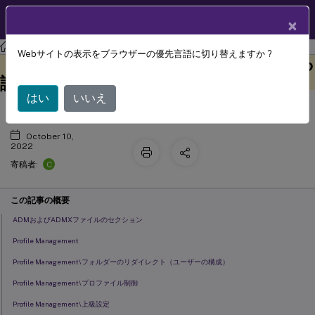
製品ドキュメン
JA
×
ト
Profile Management
Profile Management 2206
Webサイトの表示をブラウザーの優先言語に切り替えますか ?
Profile Managementポリシーに関する
このコンテンツは動的に機械
フィードバックを提供する
翻訳されています。
説明とデフォルト設定
はい
いいえ
October 10,
2022
C
寄稿者:
この記事の概要
ADMおよびADMXファイルのセクション
Profile Management
Profile Management\フォルダーのリダイレクト（ユーザーの構成）
Profile Management\プロファイル制御
Profile Management\上級設定