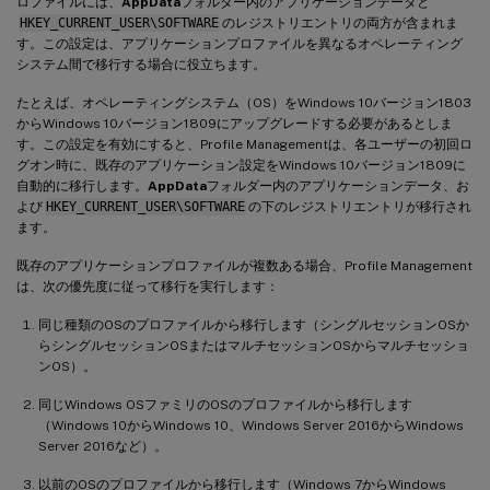
ロファイルには、
AppData
フォルダー内のアプリケーションデータと
HKEY_CURRENT_USER\SOFTWARE
のレジストリエントリの両方が含まれま
す。この設定は、アプリケーションプロファイルを異なるオペレーティング
システム間で移行する場合に役立ちます。
たとえば、オペレーティングシステム（OS）をWindows 10バージョン1803
からWindows 10バージョン1809にアップグレードする必要があるとしま
す。この設定を有効にすると、Profile Managementは、各ユーザーの初回ロ
グオン時に、既存のアプリケーション設定をWindows 10バージョン1809に
自動的に移行します。
AppData
フォルダー内のアプリケーションデータ、お
よび
HKEY_CURRENT_USER\SOFTWARE
の下のレジストリエントリが移行され
ます。
既存のアプリケーションプロファイルが複数ある場合、Profile Management
は、次の優先度に従って移行を実行します：
同じ種類のOSのプロファイルから移行します（シングルセッションOSか
らシングルセッションOSまたはマルチセッションOSからマルチセッショ
ンOS）。
同じWindows OSファミリのOSのプロファイルから移行します
（Windows 10からWindows 10、Windows Server 2016からWindows
Server 2016など）。
以前のOSのプロファイルから移行します（Windows 7からWindows