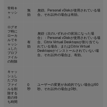
常時キ
無
無効
。Personal vDiskが使用されている場
ャッシ
効
合。それ以外の場合は有効。
ュ
ログオ
フ時に
無効
（次のいずれかの状況になった場
ローカ
合）：Personal vDiskが使用されている場
ルでキ
有
合、Citrix Virtual Desktopsが割り当てら
ャッシ
効
れている場合、またはCitrix Virtual
ュした
Desktopsがインストールされていない場
プロフ
合。それ以外の場合は、有効。
ァイル
の削除
キャッ
シュし
たプロ
ファイ
ユーザーの変更が永続的でない場合は60
0
秒
ルを削
秒。それ以外の場合は0秒。
除する
前の待
ち時間