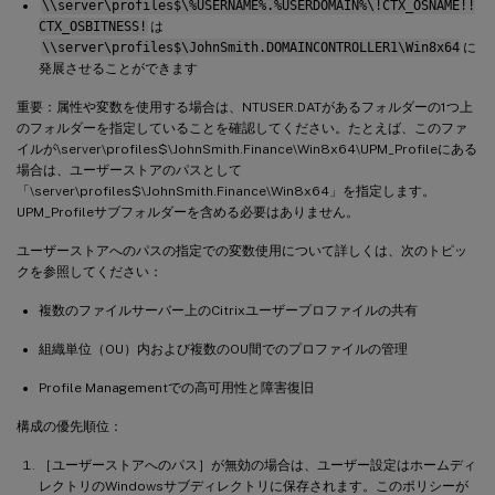
\\server\profiles$\%USERNAME%.%USERDOMAIN%\!CTX_OSNAME!!
CTX_OSBITNESS!
は
\\server\profiles$\JohnSmith.DOMAINCONTROLLER1\Win8x64
に
発展させることができます
重要：属性や変数を使用する場合は、NTUSER.DATがあるフォルダーの1つ上
のフォルダーを指定していることを確認してください。たとえば、このファ
イルが\server\profiles$\JohnSmith.Finance\Win8x64\UPM_Profileにある
場合は、ユーザーストアのパスとして
「\server\profiles$\JohnSmith.Finance\Win8x64」を指定します。
UPM_Profileサブフォルダーを含める必要はありません。
ユーザーストアへのパスの指定での変数使用について詳しくは、次のトピッ
クを参照してください：
複数のファイルサーバー上のCitrixユーザープロファイルの共有
組織単位（OU）内および複数のOU間でのプロファイルの管理
Profile Managementでの高可用性と障害復旧
構成の優先順位：
［ユーザーストアへのパス］が無効の場合は、ユーザー設定はホームディ
レクトリのWindowsサブディレクトリに保存されます。このポリシーが