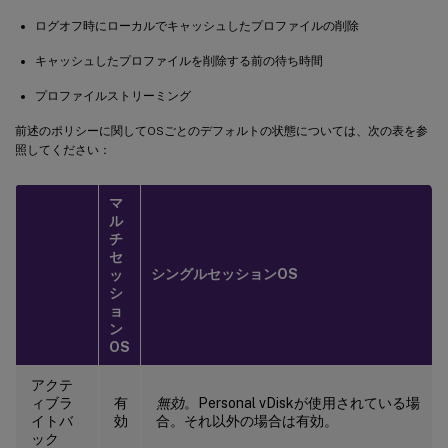
ログオフ時にローカルでキャッシュしたプロファイルの削除
キャッシュしたプロファイルを削除する前の待ち時間
プロファイルストリーミング
前述のポリシーに関してOSごとのデフォルトの状態については、次の表を参
照してください：
マ
ル
チ
セ
シングルセッションOS
ッ
シ
ョ
ン
OS
アクテ
ィブラ
有
無効
。Personal vDiskが使用されている場
イトバ
効
合。それ以外の場合は有効。
ック