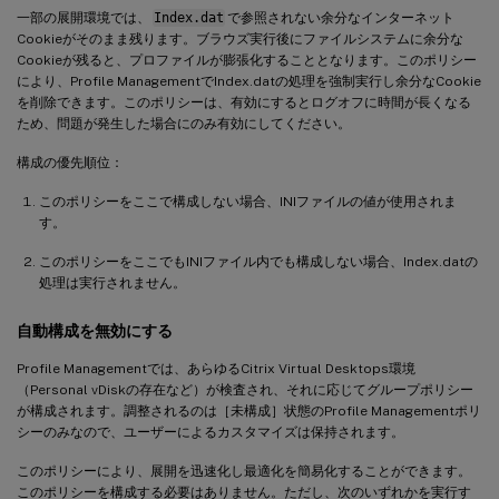
一部の展開環境では、
Index.dat
で参照されない余分なインターネット
Cookieがそのまま残ります。ブラウズ実行後にファイルシステムに余分な
Cookieが残ると、プロファイルが膨張化することとなります。このポリシー
により、Profile ManagementでIndex.datの処理を強制実行し余分なCookie
を削除できます。このポリシーは、有効にするとログオフに時間が長くなる
ため、問題が発生した場合にのみ有効にしてください。
構成の優先順位：
このポリシーをここで構成しない場合、INIファイルの値が使用されま
す。
このポリシーをここでもINIファイル内でも構成しない場合、Index.datの
処理は実行されません。
自動構成を無効にする
Profile Managementでは、あらゆるCitrix Virtual Desktops環境
（Personal vDiskの存在など）が検査され、それに応じてグループポリシー
が構成されます。調整されるのは［未構成］状態のProfile Managementポリ
シーのみなので、ユーザーによるカスタマイズは保持されます。
このポリシーにより、展開を迅速化し最適化を簡易化することができます。
このポリシーを構成する必要はありません。ただし、次のいずれかを実行す