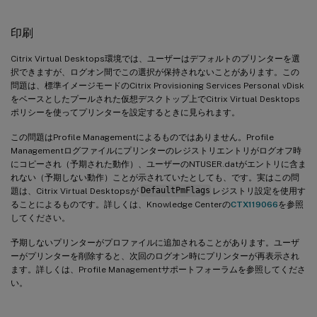
印刷
Citrix Virtual Desktops環境では、ユーザーはデフォルトのプリンターを選
択できますが、ログオン間でこの選択が保持されないことがあります。この
問題は、標準イメージモードのCitrix Provisioning Services Personal vDisk
をベースとしたプールされた仮想デスクトップ上でCitrix Virtual Desktops
ポリシーを使ってプリンターを設定するときに見られます。
この問題はProfile Managementによるものではありません。Profile
Managementログファイルにプリンターのレジストリエントリがログオフ時
にコピーされ（予期された動作）、ユーザーのNTUSER.datがエントリに含ま
れない（予期しない動作）ことが示されていたとしても、です。実はこの問
題は、Citrix Virtual Desktopsが
DefaultPmFlags
レジストリ設定を使用す
ることによるものです。詳しくは、Knowledge Centerの
CTX119066
を参照
してください。
予期しないプリンターがプロファイルに追加されることがあります。ユーザ
ーがプリンターを削除すると、次回のログオン時にプリンターが再表示され
ます。詳しくは、Profile Managementサポートフォーラムを参照してくださ
い。