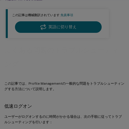
ローカルプロファイルを削除
ロックされ、キャッシュされたプロファイルの削除
この記事は機械翻訳されています.
免責事項
プロファイルの保存場所の識別
サーバーのチェック
英語に切り替え
ロールバック
VMware上で動作するProfile Managementが複数プロファイルを作成する
よくある問題のトラブルシューティ
Novell eDirectoryでログオン処理に時間がかかる
ユーザーストアの除外フォルダー
ング
ログファイルにない情報
GPO設定無効
この記事では、Profile Managementの一般的な問題をトラブルシューティン
ユーザーが新しいまたは一時的なプロファイルを受け取る
グする方法について説明します。
仮想デスクトップセッションが非応答状態になるとプロファイルデータが失われる
ユーザーがログオンできない（イベントID：1000、ソース：Userenv）
低速ログオン
印刷
ユーザーがログオンするのに時間がかかる場合は、次の手順に従ってトラブ
複数プラットフォーム上のアプリケーション設定の問題
ルシューティングを行います：