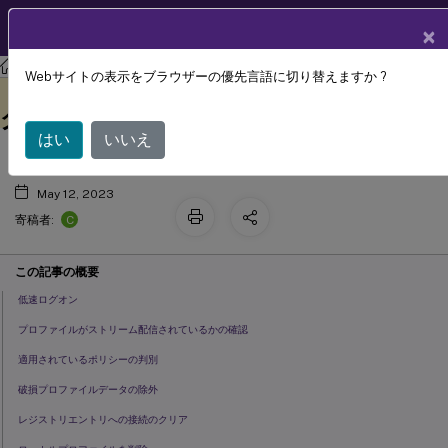
製品ドキュメン
JA
×
ト
Profile Management
Profile Management 2206
Webサイトの表示をブラウザーの優先言語に切り替えますか ?
よくある問題のトラブルシューティン
このコンテンツは動的に機械
フィードバックを提供する
翻訳されています。
グ
はい
いいえ
May 12, 2023
C
寄稿者:
この記事の概要
低速ログオン
プロファイルがストリーム配信されているかの確認
適用されているポリシーの判別
破損プロファイルデータの除外
レジストリエントリへの接続のクリア