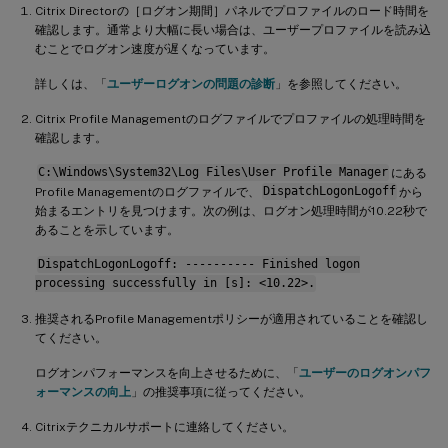
不明なアカウントが所有するプロファイル
Citrix Directorの［ログオン期間］パネルでプロファイルのロード時間を
確認します。通常より大幅に長い場合は、ユーザープロファイルを読み込
むことでログオン速度が遅くなっています。
詳しくは、「
ユーザーログオンの問題の診断
」を参照してください。
Citrix Profile Managementのログファイルでプロファイルの処理時間を
確認します。
C:\Windows\System32\Log Files\User Profile Manager
にある
Profile Managementのログファイルで、
DispatchLogonLogoff
から
始まるエントリを見つけます。次の例は、ログオン処理時間が10.22秒で
あることを示しています。
DispatchLogonLogoff: ---------- Finished logon
processing successfully in [s]: <10.22>.
推奨されるProfile Managementポリシーが適用されていることを確認し
てください。
ログオンパフォーマンスを向上させるために、「
ユーザーのログオンパフ
ォーマンスの向上
」の推奨事項に従ってください。
Citrixテクニカルサポートに連絡してください。