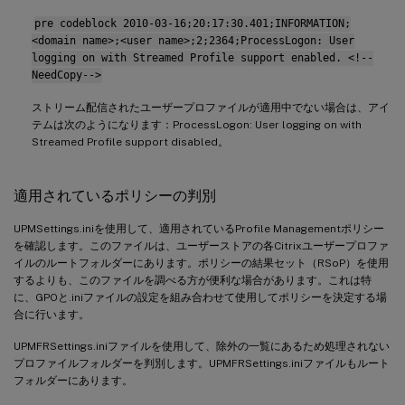
pre codeblock 2010-03-16;20:17:30.401;INFORMATION;
<domain name>;<user name>;2;2364;ProcessLogon: User
logging on with Streamed Profile support enabled. <!--
NeedCopy-->
ストリーム配信されたユーザープロファイルが適用中でない場合は、アイ
テムは次のようになります：ProcessLogon: User logging on with
Streamed Profile support disabled。
適用されているポリシーの判別
UPMSettings.iniを使用して、適用されているProfile Managementポリシー
を確認します。このファイルは、ユーザーストアの各Citrixユーザープロファ
イルのルートフォルダーにあります。ポリシーの結果セット（RSoP）を使用
するよりも、このファイルを調べる方が便利な場合があります。これは特
に、GPOと.iniファイルの設定を組み合わせて使用してポリシーを決定する場
合に行います。
UPMFRSettings.iniファイルを使用して、除外の一覧にあるため処理されない
プロファイルフォルダーを判別します。UPMFRSettings.iniファイルもルート
フォルダーにあります。