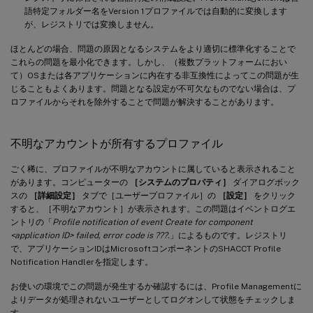
語特定フォルダー名をVersion 1プロファイルでは自動的に変換します
が、レジストリでは変換しません。
ほとんどの場合、問題の原因となるシステムをより適切に標準化することで
これらの問題を最小化できます。しかし、（複数プラットフォームにおい
て）OSまたは各アプリケーションに内在する非互換性によってこの問題が生
じることもよくあります。問題となる設定が不可欠なものでない場合は、プ
ロファイルからそれを除外することで問題が解決することがあります。
不明なアカウントが所有するプロファイル
ごく稀に、プロファイルが不明なアカウントに属していると表示されること
があります。コンピューターの
［システムのプロパティ］
ダイアログボック
スの
［詳細設定］
タブで［ユーザープロファイル］の
［設定］
をクリック
すると、［不明なアカウント］が表示されます。この問題はイベントログエ
ントリの「
Profile notification of event Create for component
<application ID> failed, error code is ???.
」によるものです。レジストリ
で、アプリケーションIDはMicrosoftコンポーネントのSHACCT Profile
Notification Handlerを指定します。
お使いの環境でこの問題が発生するか確認するには、Profile Managementに
よりデータが処理されないユーザーとしてログオンして状態をチェックしま
す。