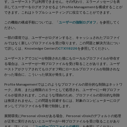
す。ユーザーストアは利用できません。その代わり、エラーメッセージを表
示してユーザーをログオフさせるようProfile Managementを構成することが
できます。これはトラブルシューティングに役立てることができます。
この機能の構成手順については、「
ユーザーの強制ログオフ
」を参照してく
ださい。
一部の環境では、ユーザーがログオンすると、キャッシュされたプロファイ
ルではなく新しいプロファイルを受け取ります。この問題と解決方法につい
て詳しくは、Knowledge Centerの
CTX118226
を参照してください。
ユーザーストアでコピーが削除された後にもローカルプロファイルが存在す
る場合は、ユーザーが一時プロファイルを受け取ることがあります。ユーザ
ーストアがクリアされてもログオフ時にローカルプロファイルが削除されな
かった場合に、こういった状況が発生します。
Profile Managementではこのようなプロファイルの部分的な削除はネットワ
ーク、共有、または権限のエラーとして処理され、ユーザーに一時プロファ
イルが提供されます。このような理由のため、プロファイルの部分的な削除
は推奨されません。この問題を回避するには、対象のコンピューターにログ
オンしてプロファイルを手動で削除します。
展開環境にPersonal vDiskがある場合、Personal vDiskのデフォルトの処理
が正常に実行されないとユーザーが一時プロファイルを受け取ることがあり
ます。詳しくは、「
ユーザープロファイルの移行
」を参照してください。