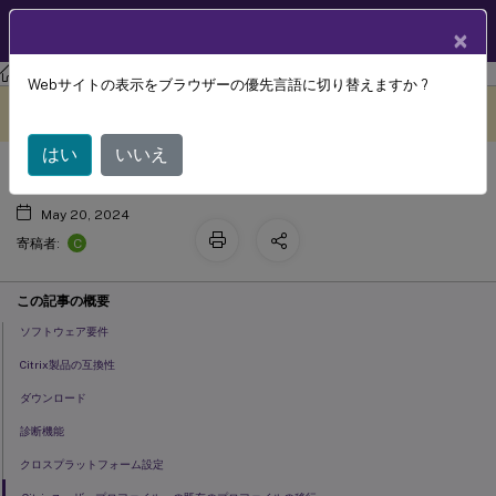
製品ドキュメン
JA
×
ト
Profile Management
Profile Management 2209
Webサイトの表示をブラウザーの優先言語に切り替えますか ?
システム要件
このコンテンツは動的に機械
フィードバックを提供する
翻訳されています。
はい
いいえ
May 20, 2024
C
寄稿者:
この記事の概要
ソフトウェア要件
Citrix製品の互換性
ダウンロード
診断機能
クロスプラットフォーム設定