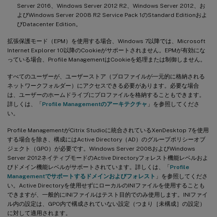
Server 2016、Windows Server 2012 R2、Windows Server 2012、お
よびWindows Server 2008 R2 Service Pack 1のStandard Editionおよ
びDatacenter Edition。
拡張保護モード（EPM）を使用する場合、Windows 7以降では、Microsoft
Internet Explorer 10以降のCookieがサポートされません。EPMが有効にな
っている場合、Profile ManagementはCookieを処理または制御しません。
すべてのユーザーが、ユーザーストア（プロファイルが一元的に格納される
ネットワークフォルダー）にアクセスできる必要があります。必要な場合
は、ユーザーのホームドライブにプロファイルを格納することもできます。
詳しくは、「
Profile Managementのアーキテクチャ
」を参照してくださ
い。
Profile ManagementがCitrix Studioに統合されているXenDesktop 7を使用
する場合を除き、構成にはActive Directory（AD）のグループポリシーオブ
ジェクト（GPO）が必要です。Windows Server 2008およびWindows
Server 2012ネイティブモードのActive Directoryフォレスト機能レベルおよ
びドメイン機能レベルがサポートされています。詳しくは、「
Profile
Managementでサポートするドメインおよびフォレスト
」を参照してくださ
い。Active Directoryを使用せずにローカルのINIファイルを使用することも
できますが、一般的にINIファイルはテスト目的でのみ使用します。INIファイ
ル内の設定は、GPO内で構成されていない設定（つまり［未構成］の設定）
に対して適用されます。