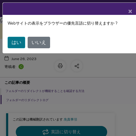
製品ドキュメン
JA
×
ト
Profile Management
Profile Management 2303
Webサイトの表示をブラウザーの優先言語に切り替えますか ?
フォルダーのリダイレクトの構成
このコンテンツは動的に機械
フィードバックを提供する
翻訳されています。
はい
いいえ
June 26, 2023
C
寄稿者:
この記事の概要
フォルダーのリダイレクトが機能することを確認する方法
フォルダーのリダイレクトログ
この記事は機械翻訳されています.
免責事項
英語に切り替え