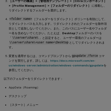
［ユーザーの構成］>［管理用テンプレート］>［Citrixコンポーネント］
>［Profile Management］>［フォルダーのリダイレクト］
に移動し、
リダイレクトするフォルダーを選択します。
<folder name>
［フォルダーをリダイレクト］ポリシーを有効にして、
リダイレクトパスを入力します。リダイレクトされたフォルダーを除外項
目として追加しないでください。また、このパスにユーザー名やフォルダ
ー名を含めないでください。たとえば、
Desktop
フォルダーのパスを
「
\\server\share\
」と設定すると、ユーザー環境のフォルダーは
\\server\share\<user name>\Desktop
としてリダイレクトされま
す。
変更を適用するには、コマンドプロンプトから
gpupdate /force
コマ
ンドを実行します。詳しくは、
https://docs.microsoft.com/en-
us/windows-server/administration/windows-commands/gpupdate
を
参照してください。
以下のフォルダーをリダイレクトできます：
AppData（Roaming）
デスクトップ
［スタート］メニュー