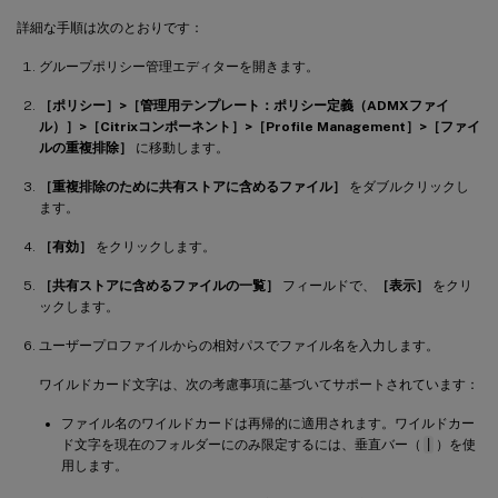
詳細な手順は次のとおりです：
グループポリシー管理エディターを開きます。
［ポリシー］>［管理用テンプレート：ポリシー定義（ADMXファイ
ル）］>［Citrixコンポーネント］>［Profile Management］>［ファイ
ルの重複排除］
に移動します。
［重複排除のために共有ストアに含めるファイル］
をダブルクリックし
ます。
［有効］
をクリックします。
［共有ストアに含めるファイルの一覧］
フィールドで、
［表示］
をクリ
ックします。
ユーザープロファイルからの相対パスでファイル名を入力します。
ワイルドカード文字は、次の考慮事項に基づいてサポートされています：
ファイル名のワイルドカードは再帰的に適用されます。ワイルドカー
ド文字を現在のフォルダーにのみ限定するには、垂直バー（
|
）を使
用します。