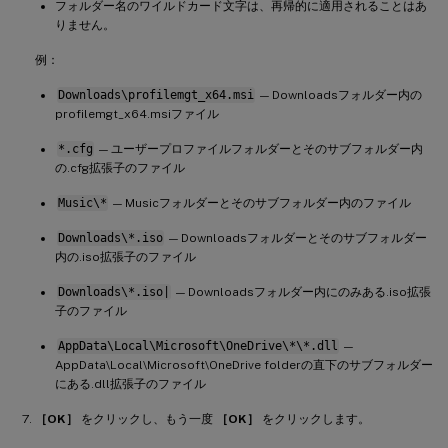
フォルダー名のワイルドカード文字は、再帰的に適用されることはあ
りません。
例：
Downloads\profilemgt_x64.msi
— Downloadsフォルダー内の
profilemgt_x64.msiファイル
*.cfg
— ユーザープロファイルフォルダーとそのサブフォルダー内
の.cfg拡張子のファイル
Music\*
— Musicフォルダーとそのサブフォルダー内のファイル
Downloads\*.iso
— Downloadsフォルダーとそのサブフォルダー
内の.iso拡張子のファイル
Downloads\*.iso|
— Downloadsフォルダー内にのみある.iso拡張
子のファイル
AppData\Local\Microsoft\OneDrive\*\*.dll
—
AppData\Local\Microsoft\OneDrive folderの直下のサブフォルダー
にある.dll拡張子のファイル
［OK］
をクリックし、もう一度
［OK］
をクリックします。