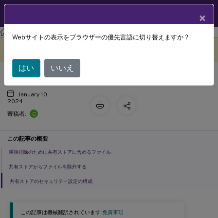
製品ドキュメン
JA
×
ト
Profile Management
Profile Management 2303
Webサイトの表示をブラウザーの優先言語に切り替えますか ?
ファイルの重複排除の有効化
このコンテンツは動的に機械
フィードバックを提供する
翻訳されています。
はい
いいえ
January 10,
2024
C
寄稿者:
この記事の概要
重複排除のために共有ストアに含めるファイル
共有ストアからファイルを除外する
共有ストアのセキュリティ設定の構成
この記事は機械翻訳されています.
免責事項