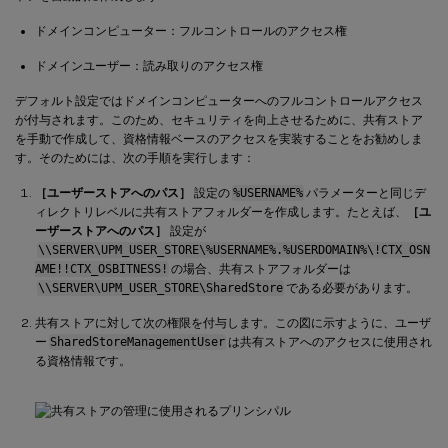
ドメインコンピューター：フルコントロールのアクセス権
ドメインユーザー：読み取りのアクセス権
デフォルト設定ではドメインコンピューターへのフルコントロールアクセス
が付与されます。このため、セキュリティを向上させるために、共有ストア
を手動で作成して、資格情報ベースのアクセスを実装することをお勧めしま
す。そのためには、次の手順を実行します：
［ユーザーストアへのパス］
設定の
%USERNAME%
パラメーターと同じデ
ィレクトリレベルに共有ストアフォルダーを作成します。たとえば、
［ユ
ーザーストアへのパス］
設定が
\\SERVER\UPM_USER_STORE\%USERNAME%.%USERDOMAIN%\!CTX_OSN
AME!!CTX_OSBITNESS!
の場合、共有ストアフォルダーは
\\SERVER\UPM_USER_STORE\SharedStore
である必要があります。
共有ストアに対して次の権限を付与します。この図に示すように、ユーザ
ー
SharedStoreManagementUser
は共有ストアへのアクセスに使用され
る資格情報です。