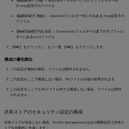
AppData\*.tmp
— AppDataフォルダーとそのサブフォルダー内
の.tmp拡張子のファイル
AppData\*.tmp|
— AppDataフォルダー内にのみある.tmp拡張子の
ファイル
Downloads\*\a.txt
— Downloadsフォルダーの直下のサブフォル
ダーにあるa.txtファイル
［OK］
をクリックし、もう一度
［OK］
をクリックします。
構成の優先順位
この設定が無効の場合、ファイルは除外されません。
この設定をここで構成しない場合、INIファイルの値が使用されます。
この設定をここでもINIファイル内でも構成しない場合、ファイルは除外
されません。
共有ストアのセキュリティ設定の構成
共有ストアが存在しない場合、Profile Managementは次の権限設定で共有ス
トアを自動的に作成します：