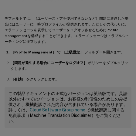
デフォルトでは、（ユーザーストアを使用できないなど）問題に遭遇した場
合にはユーザーに一時プロファイルが提供されます。ただしその代わりに、
エラーメッセージを表示してユーザーをログオフさせるためにProfile
Managementを構成することができます。エラーメッセージはトラブルシュ
ーティングに役立ちます。
［Profile Management］
で
［上級設定］
フォルダーを開きます。
［問題が発生する場合にユーザーをログオフ］
ポリシーをダブルクリッ
クします。
［有効］
をクリックします。
この製品ドキュメントの正式なバージョンは英語版です。英語
以外のすべてのバージョンは、お客様の利便性のためにのみ提
供され、機械翻訳された内容が含まれている場合があります。
詳しくは、
Cloud Software Group home
で機械翻訳に関する
免責事項（Machine Translation Disclaimer）をご覧くださ
い。