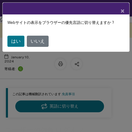
製品ドキュメン
JA
×
ト
Profile Management
Profile Management 2308
Webサイトの表示をブラウザーの優先言語に切り替えますか ?
ユーザーの強制ログオフ
このコンテンツは動的に機械
フィードバックを提供する
翻訳されています。
はい
いいえ
January 10,
2024
C
寄稿者:
この記事は機械翻訳されています.
免責事項
英語に切り替え
ユーザーの強制ログオフ