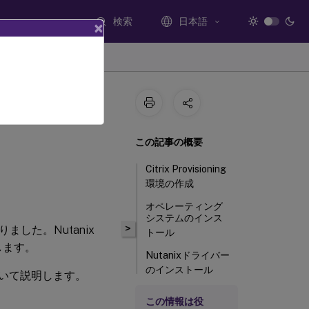
検索
日本語
×
この記事の概要
Citrix Provisioning
環境の作成
オペレーティング
システムのインス
>
になりました。Nutanix
トール
供します。
Nutanixドライバー
のインストール
手順について説明します。
DHCPサービスの
この情報は役
設定