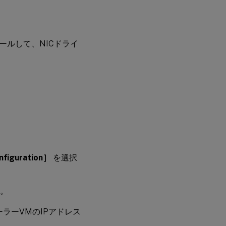
ールして、NICドライ
figuration］
を選択
。
トローラーVMのIPアドレス