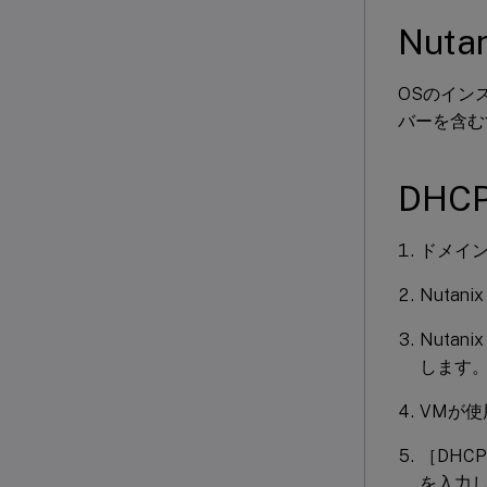
Nut
OSのインス
バーを含む
DH
ドメイン
Nutan
Nuta
します
VMが
［DHCP
を入力