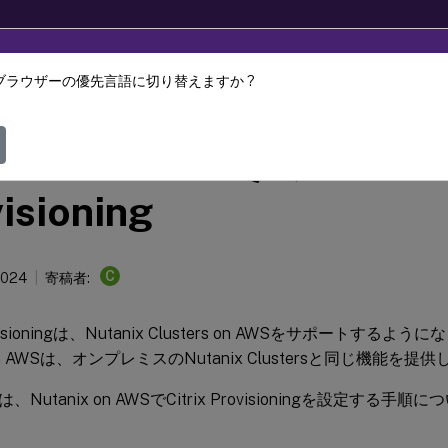
ブラウザーの優先言語に切り替えますか ?
Provisioning
Citrix Provisioning 2212
anix on AWSでのCitrix
isioning
C
2024
寄稿者:
rovisioningは、Nutanix Clusters on AWSをサポートするよう
s on AWSは、オンプレミスのNutanix Clustersと同じ機能を提
Nutanix on AWSでCitrix Provisioningを設定する