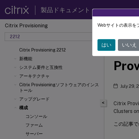
製品ドキュメント
Citrix Provisioning
Webサイトの表示を
Citrix 
2212
はい
いいえ
Nut
Citrix Provisioning 2212
新機能
Prov
システム要件と互換性
アーキテクチャ
Citrix Provisioningソフトウェアのインス
July 29, 
トール
アップグレード
<
Citrix P
構成
Cluster
コンソール
この記事では、
ファーム
サーバー