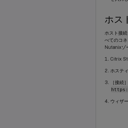
ホス
ホスト接続と
べてのコネ
Nutan
Citrix
ホステ
［接続］
https
ウィザ