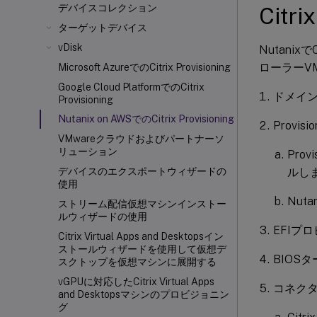
デバイスコレクション
Citr
ターゲットデバイス
vDisk
Nutani
ローラーV
Microsoft AzureでのCitrix Provisioning
Google Cloud PlatformでのCitrix
ドメイ
Provisioning
Nutanix on AWSでのCitrix Provisioning
Provis
VMwareクラウドおよびパートナーソ
リューション
Pro
ルし
デバイスのエクスポートウィザードの
使用
Nut
ストリーム配信仮想マシンインストー
ルウィザードの使用
EFIプ
Citrix Virtual Apps and Desktopsイン
ストールウィザードを使用して仮想デ
BIOS
スクトップを仮想マシンに展開する
vGPUに対応したCitrix Virtual Apps
コネクタ
and Desktopsマシンのプロビジョニン
グ