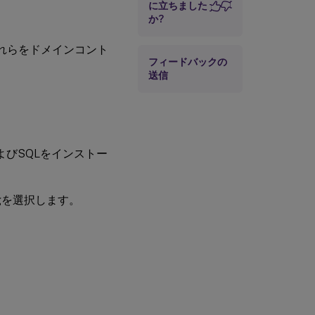
に立ちました
か?
ホスト接続の作成
し、それらをドメインコント
フィードバックの
送信
、およびSQLをインストー
ingを選択します。