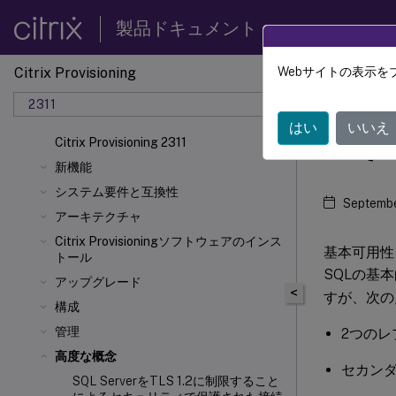
製品ドキュメント
Citrix Provisioning
Webサイトの表示を
Citrix 
2311
はい
いいえ
SQ
Citrix Provisioning 2311
新機能
システム要件と互換性
Septembe
アーキテクチャ
Citrix Provisioningソフトウェアのインス
基本可用性
トール
SQLの基
アップグレード
<
すが、次の
構成
管理
2つの
高度な概念
セカン
SQL ServerをTLS 1.2に制限すること