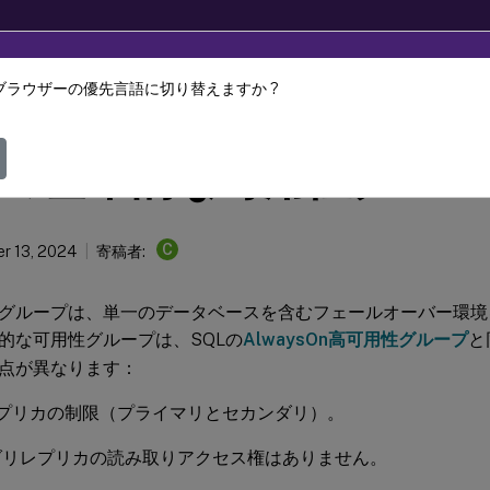
ブラウザーの優先言語に切り替えますか ?
Provisioning
Citrix Provisioning 2311
Lの基本的な可用性グルー
C
r 13, 2024
寄稿者:
グループは、単一のデータベースを含むフェールオーバー環境
本的な可用性グループは、SQLの
AlwaysOn高可用性グループ
と
点が異なります：
レプリカの制限（プライマリとセカンダリ）。
ダリレプリカの読み取りアクセス権はありません。