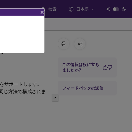
検索
日本語
×
プ
この情報は役に立ち
ましたか?
をサポートします。
フィードバックの送信
同じ方法で構成されま
>