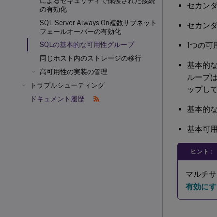
によるセキュリティで保護された接続
セカン
の有効化
SQL Server Always On複数サブネット
セカン
フェールオーバーの有効化
1つの可
SQLの基本的な可用性グループ
同じホスト内のストレージの移行
基本的
高可用性の実装の管理
ループは、
トラブルシューティング
ップし
ドキュメント履歴
基本的な
基本可
ヒント：
マルチサ
有効にす