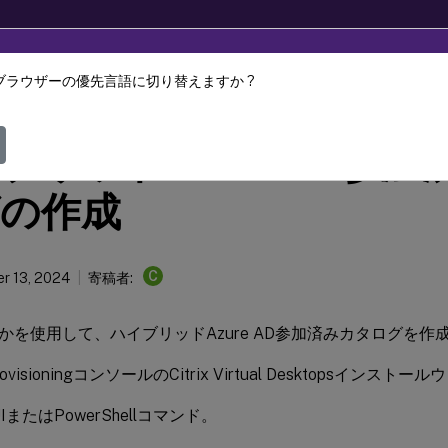
ブラウザーの優先言語に切り替えますか ?
Provisioning
Citrix Provisioning 2311
ブリッドAzure AD参
の作成
C
r 13, 2024
寄稿者:
かを使用して、ハイブリッドAzure AD参加済みカタログを作
 ProvisioningコンソールのCitrix Virtual Desktopsインスト
 UIまたはPowerShellコマンド。