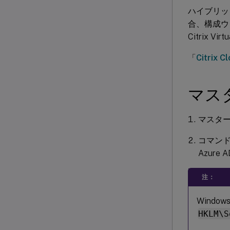
ハイブリッド
合、構成ウィザ
Citrix V
「
Citrix 
マス
マスタ
コマン
Azur
注：
Wind
HKLM\S