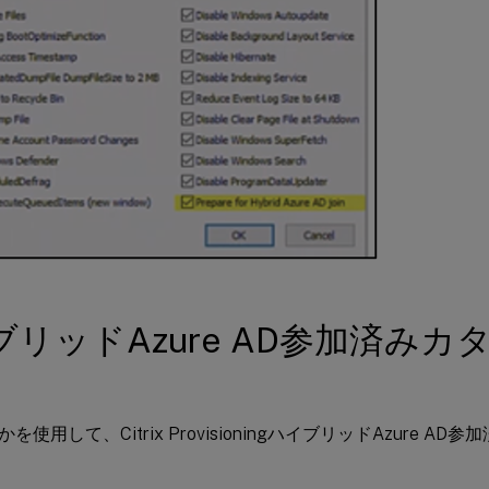
ブリッドAzure AD参加済みカ
を使用して、Citrix ProvisioningハイブリッドAzure A