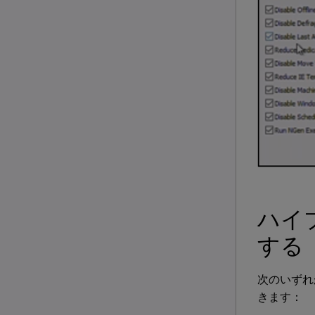
ハイ
する
次のいずれか
きます：