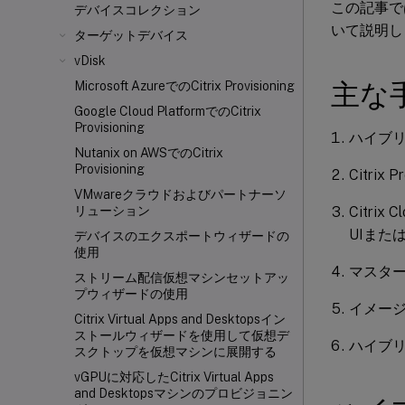
この記事で
デバイスコレクション
いて説明し
ターゲットデバイス
vDisk
主な
Microsoft AzureでのCitrix Provisioning
Google Cloud PlatformでのCitrix
Provisioning
ハイブリ
Nutanix on AWSでのCitrix
Provisioning
Citri
VMwareクラウドおよびパートナーソ
Citrix
リューション
UIまたは
デバイスのエクスポートウィザードの
使用
マスタ
ストリーム配信仮想マシンセットアッ
プウィザードの使用
イメージ
Citrix Virtual Apps and Desktopsイン
ストールウィザードを使用して仮想デ
ハイブリ
スクトップを仮想マシンに展開する
vGPUに対応したCitrix Virtual Apps
and Desktopsマシンのプロビジョニン