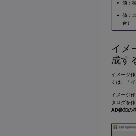
値：種
値：ユ
合）
イメ
成す
イメージ作
くは、「
イ
イメージ作
タログを作
AD参加の