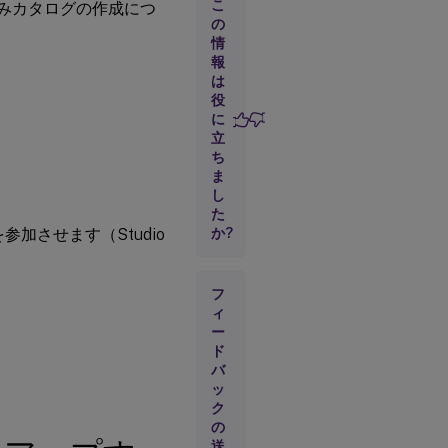
境を
こ
済みカタログの作成につ
セッ
の
トア
情
ップ
報
する
は
役
に
Citrix
立
Provisioning
ち
をセットア
ま
ップする
し
Citrix
た
Cloudま
ァームを参加させます（Studio
か?
たは
Citrix
Virtual
フ
Apps and
ィ
Desktops
ー
サイトに
ファーム
ド
を参加さ
バ
せる
ッ
ク
マ
の
ス
送