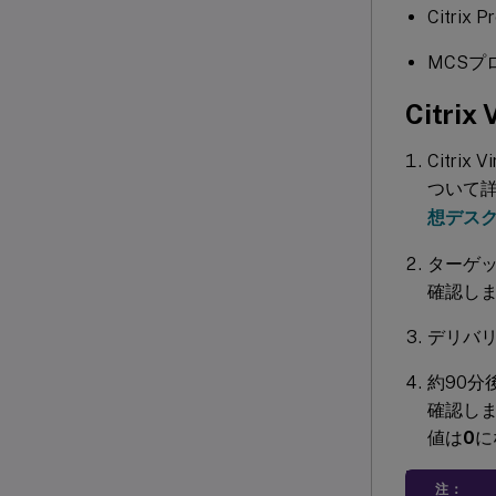
Citrix
MCSプロ
Citr
Citri
ついて
想デス
ターゲッ
確認し
デリバ
約90分
確認します
値は
0
に
注：