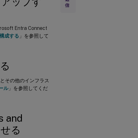
トアップす
タ
信
ー
タ
ー
ゲ
Entra Connect
ッ
ト
加を構成する
」を参照して
デ
バ
イ
ス
を
する
作
成
す
サーバーとその他のインフラス
る
トール
」を参照してくだ
イメ
ージ
作成
ウィ
s and
ザー
ドを
させる
実行
して