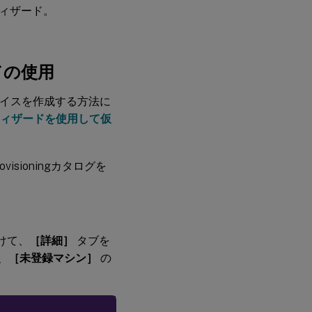
ールウィザード。
ードの使用
ゲットデバイスを作成する方法に
ストールウィザードを使用して仮
sioningカタログを
けて、
［詳細］
タブを
、
［未登録マシン］
の