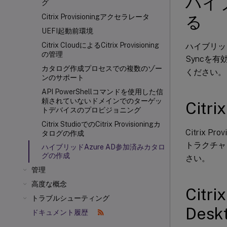
ハイ
グ
る
Citrix Provisioningアクセラレータ
UEFI起動前環境
Citrix CloudによるCitrix Provisioning
ハイブリッド
の管理
Syncを
カタログ作成プロセスでの複数のゾー
ください。
ンのサポート
API PowerShellコマンドを使用した信
頼されていないドメインでのターゲッ
Citr
トデバイスのプロビジョニング
Citrix StudioでのCitrix Provisioningカ
Citrix 
タログの作成
トラクチャ
ハイブリッドAzure AD参加済みカタロ
グの作成
さい。
管理
高度な概念
Citri
トラブルシューティング
Des
ドキュメント履歴