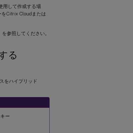
vDisk
llを使用して作成する場
を作
成す
itrix Cloudまたは
る
ハイ
」を参照してください。
ブリ
ッド
Azure
する
AD参
加済
みカ
タロ
グを
作成
スをハイブリッド
する
リキー