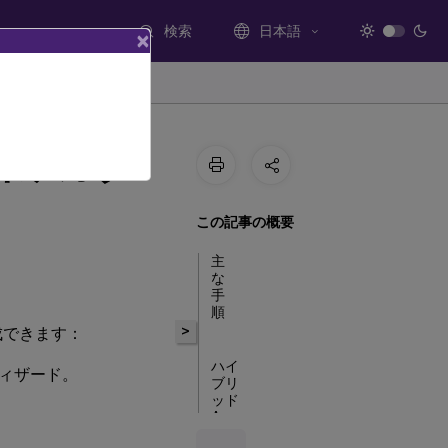
検索
日本語
×
加済みカタ
この記事の概要
主
な
手
順
>
成できます：
ハイ
ールウィザード。
ブリ
ッド
Azure
AD環