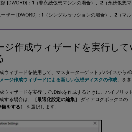
類 [DWORD]：
1
（非永続仮想マシンの場合）、
2
（永続仮想マ
ーザー [DWORD]：
1
（シングルセッションの場合）、
2
（マル
ージ作成ウィザードを実行してvD
る
成ウィザードを使用して、マスターターゲットデバイスからvDi
メージ作成ウィザードによる新しい仮想ディスクの作成
」を参
成ウィザードを実行してvDiskを作成するときに、ハイブリッドA
成する場合は、
［最適化設定の編集］
ダイアログボックスの
準備をする］
を選択します。