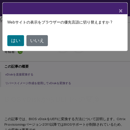
製品ドキュメン
JA
×
ト
Citrix Provisioning
Citrix Provisioning 2311
Webサイトの表示をブラウザーの優先言語に切り替えますか ?
BIOS vDiskからUEFIへの変換
はい
いいえ
September 13,
2024
C
寄稿者:
この記事の概要
vDiskを直接変換する
リバースイメージ作成を使用してvDiskを変換する
BIOS vDiskからUEFIへの変換
この記事では、BIOS vDiskをUEFIに変換する方法について説明します。Citrix
Provisioningバージョン2311以降ではBIOSサポートが削除されているため、
この変換は重要です。