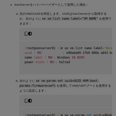
XenServerをハイパーバイザーとして使用した場合：
元のVMのUUIDを特定します。UUIDはXenCenterから取得する
か、次のように
xe vm-list name-label="VM NAME"
を使用で
きます：
[
root@xenserver01 
~
]
# xe vm
-
list name
-
label
=
"Windo
uuid
(
RO
)
:
 e98a0a89
-
2fb9
-
886b
-
a843
-
b8a
name
-
label
(
RW
)
:
 Windows 
10
BIOS
power
-
state
(
RO
)
:
 halted

次のように
xe vm-param-set uuid=UUID HVM-boot-
params:firmware=uefi
を使用してVMがUEFIブートを使用する
ように設定します：
[
root@xenserver01 
~
]
# xe vm
-
param
-
set
 uuid
=
e98a0a8