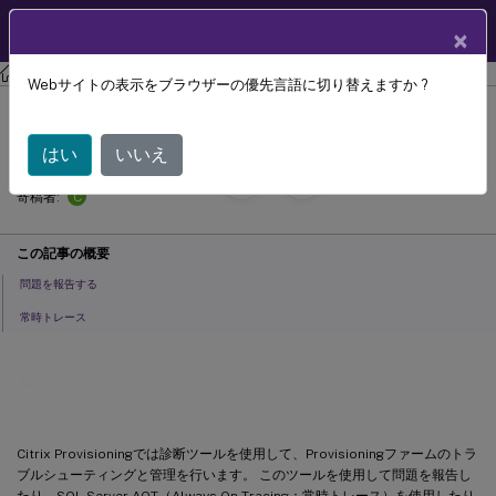
製品ドキュメン
JA
×
ト
Citrix Provisioning
Citrix Provisioning 2311
Webサイトの表示をブラウザーの優先言語に切り替えますか ?
ログ
はい
いいえ
September 30,
2024
C
寄稿者:
この記事の概要
問題を報告する
常時トレース
ログ
Citrix Provisioningでは診断ツールを使用して、Provisioningファームのトラ
ブルシューティングと管理を行います。 このツールを使用して問題を報告し
たり、SQL Server AOT（Always On Tracing：常時トレース）を使用したり