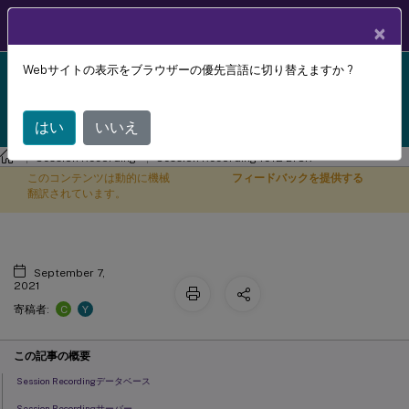
製品ドキュメン
JA
×
ト
Webサイトの表示をブラウザーの優先言語に切り替えますか ?
Session Recording 1912 LTSR reached end-of-life on
システム要件
X
18-Dec-2024. It is recommended that you upgrade to
a newer version of Session Recording.
はい
いいえ
Session Recording
Session Recording 1912 LTSR
このコンテンツは動的に機械
フィードバックを提供する
翻訳されています。
September 7,
2021
C
Y
寄稿者:
この記事の概要
Session Recordingデータベース
Session Recordingサーバー